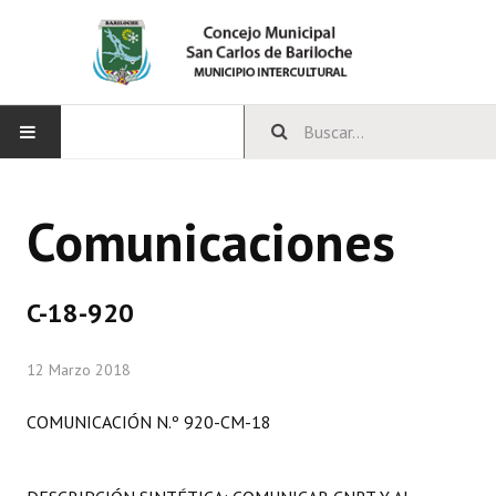
INICIO
Comunicaciones
CONCEJO
Bloques Políticos
C-18-920
Integrantes del Concejo
12 Marzo 2018
Comisiones Permanentes
COMUNICACIÓN N.º 920-CM-18
Comisiones Especiales
Concejales Mandato Cumplido