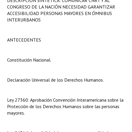
DESCRIPCIÓN SINTÉTICA: COMUNICAR CNRT Y AL
Programas
CONGRESO DE LA NACIÓN NECESIDAD GARANTIZAR
ACCESIBILIDAD PERSONAS MAYORES EN ÓMNIBUS
LEGISLACIÓN
INTERURBANOS
Constitución Nacional
ANTECEDENTES
Constitución Provincial
Carta Orgánica 2007
Constitución Nacional.
Reglamento Interno
Declaración Universal de los Derechos Humanos.
Digesto
Organigrama
Ley 27360: Aprobación Convención Interamericana sobre la
Protección de los Derechos Humanos sobre las personas
DOCUMENTOS
mayores.
Informes de Gestión
Proyectos Presentados