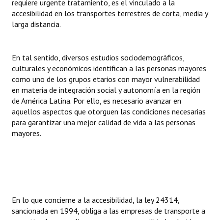
requiere urgente tratamiento, es el vinculado a la
INSTITUCIONAL
accesibilidad en los transportes terrestres de corta, media y
larga distancia.
Antiguos Pobladores
Noticias Destacadas
En tal sentido, diversos estudios sociodemográficos,
culturales y económicos identifican a las personas mayores
Registros y Distinciones
como uno de los grupos etarios con mayor vulnerabilidad
en materia de integración social y autonomía en la región
Datos Históricos
de América Latina. Por ello, es necesario avanzar en
Premio al Mérito - Registro
aquellos aspectos que otorguen las condiciones necesarias
para garantizar una mejor calidad de vida a las personas
Audiencias Públicas - Registro
mayores.
Mujeres que Dejaron Huellas - Registro
Periodistas Decanos - Registro
Ciudadano Ilustre - Registro
En lo que concierne a la accesibilidad, la ley 24314,
Banca del Vecino - Registro
sancionada en 1994, obliga a las empresas de transporte a