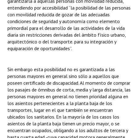
garantizarla a aquellas personas con movilidad reducida,
Huéspedes de Honor - Registro
entendiendo por accesibilidad “la posibilidad de las personas
con movilidad reducida de gozar de las adecuadas
Antiguos Pobladores - Registro
condiciones de seguridad y autonomía como elemento
primordial para el desarrollo de las actividades de la vida
Reconocimientos - Registro
diaria sin restricciones derivadas del ámbito físico urbano,
arquitectónico o del transporte. para su integración y
Bariloche, Municipio intercultural
equiparación de oportunidades”.
Entrega de distinciones
Sin embargo esta posibilidad no es garantizada a las
REFORMA DE LA CARTA ORGÁNICA
personas mayores en general sino sólo a aquellos que
poseen certificado de discapacidad. Al momento de comprar
los pasajes de ómnibus de corta, media y larga distancia, las
personas mayores en general no tienen prioridad alguna en
los asientos pertenecientes a la planta baja de los
transportes, lugar en el que también se encuentran
ubicados los sanitarios. En la mayoría de los casos los
asientos de la planta baja tienen un precio mayor, o se
encuentran ocupados, obligando a los adultos de tercera y
hasta cuarta edad -cuya capacidad motora generalmente