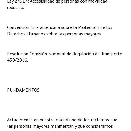
Ley 24314: Accesibilidad de personas con movilidad
reducida.
Dictámenes Asesoría Letrada
Actas de Sesión
Convención Interamericana sobre la Protección de los
Derechos Humanos sobre las personas mayores.
Informes de Unidad Coordinadora
Ejecución Presupuestaria
Resolución Comisión Nacional de Regulación de Transporte
430/2016.
Actas de Audiencias Públicas
NORMATIVA
Comunicaciones
FUNDAMENTOS
Declaraciones
Resoluciones
Actualmente en nuestra ciudad uno de los reclamos que
Resoluciones de Presidencia
las personas mayores manifiestan y que consideramos