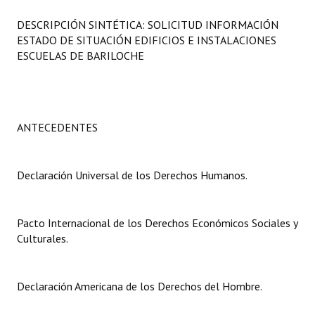
Programas
DESCRIPCIÓN SINTÉTICA: SOLICITUD INFORMACIÓN
ESTADO DE SITUACIÓN EDIFICIOS E INSTALACIONES
LEGISLACIÓN
ESCUELAS DE BARILOCHE
Constitución Nacional
Constitución Provincial
ANTECEDENTES
Carta Orgánica 2007
Reglamento Interno
Declaración Universal de los Derechos Humanos.
Digesto
Pacto Internacional de los Derechos Económicos Sociales y
Organigrama
Culturales.
DOCUMENTOS
Declaración Americana de los Derechos del Hombre.
Informes de Gestión
Proyectos Presentados