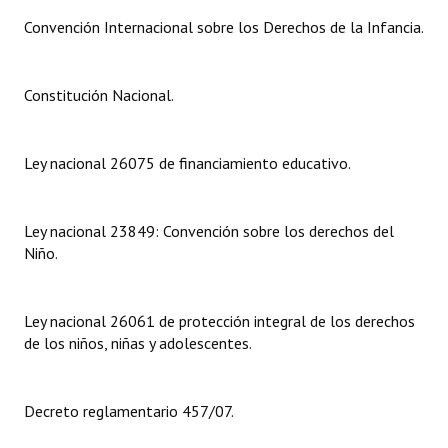
Convención Internacional sobre los Derechos de la Infancia.
Dictámenes Asesoría Letrada
Actas de Sesión
Constitución Nacional.
Informes de Unidad Coordinadora
Ley nacional 26075 de financiamiento educativo.
Ejecución Presupuestaria
Actas de Audiencias Públicas
Ley nacional 23849: Convención sobre los derechos del
NORMATIVA
Niño.
Comunicaciones
Ley nacional 26061 de protección integral de los derechos
Declaraciones
de los niños, niñas y adolescentes.
Resoluciones
Decreto reglamentario 457/07.
Resoluciones de Presidencia