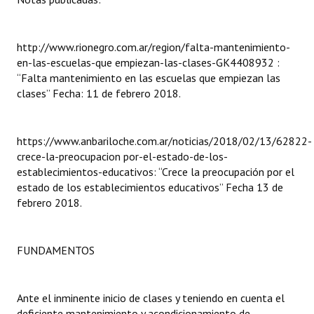
Huéspedes de Honor - Registro
Antiguos Pobladores - Registro
http://www.rionegro.com.ar/region/falta-mantenimiento-
en-las-escuelas-que empiezan-las-clases-GK4408932 :
Reconocimientos - Registro
“Falta mantenimiento en las escuelas que empiezan las
clases” Fecha: 11 de febrero 2018.
Bariloche, Municipio intercultural
Entrega de distinciones
https://www.anbariloche.com.ar/noticias/2018/02/13/62822-
crece-la-preocupacion por-el-estado-de-los-
REFORMA DE LA CARTA ORGÁNICA
establecimientos-educativos: “Crece la preocupación por el
estado de los establecimientos educativos” Fecha 13 de
febrero 2018.
FUNDAMENTOS
Ante el inminente inicio de clases y teniendo en cuenta el
deficiente mantenimiento y acondicionamiento de