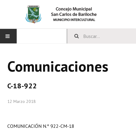
INICIO
Comunicaciones
CONCEJO
Bloques Políticos
C-18-922
Integrantes del Concejo
12 Marzo 2018
Comisiones Permanentes
Comisiones Especiales
COMUNICACIÓN N.º 922-CM-18
Concejales Mandato Cumplido