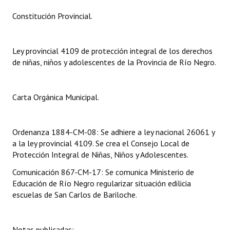
INSTITUCIONAL
Constitución Provincial.
Antiguos Pobladores
Ley provincial 4109 de protección integral de los derechos
Noticias Destacadas
de niñas, niños y adolescentes de la Provincia de Río Negro.
Registros y Distinciones
Datos Históricos
Carta Orgánica Municipal.
Premio al Mérito - Registro
Ordenanza 1884-CM-08: Se adhiere a ley nacional 26061 y
Audiencias Públicas - Registro
a la ley provincial 4109. Se crea el Consejo Local de
Protección Integral de Niñas, Niños y Adolescentes.
Mujeres que Dejaron Huellas - Registro
Comunicación 867-CM-17: Se comunica Ministerio de
Periodistas Decanos - Registro
Educación de Río Negro regularizar situación edilicia
escuelas de San Carlos de Bariloche.
Ciudadano Ilustre - Registro
Banca del Vecino - Registro
Notas publicadas: