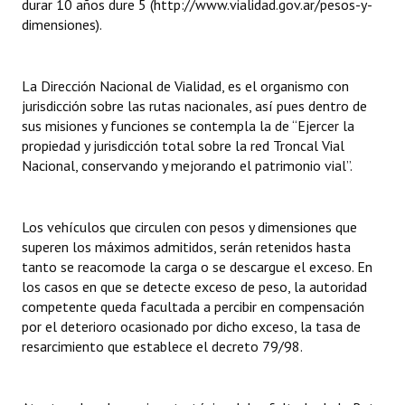
durar 10 años dure 5 (http://www.vialidad.gov.ar/pesos-y-
INSTITUCIONAL
dimensiones).
Antiguos Pobladores
La Dirección Nacional de Vialidad, es el organismo con
Noticias Destacadas
jurisdicción sobre las rutas nacionales, así pues dentro de
sus misiones y funciones se contempla la de “Ejercer la
Registros y Distinciones
propiedad y jurisdicción total sobre la red Troncal Vial
Nacional, conservando y mejorando el patrimonio vial”.
Datos Históricos
Premio al Mérito - Registro
Los vehículos que circulen con pesos y dimensiones que
Audiencias Públicas - Registro
superen los máximos admitidos, serán retenidos hasta
tanto se reacomode la carga o se descargue el exceso. En
Mujeres que Dejaron Huellas - Registro
los casos en que se detecte exceso de peso, la autoridad
competente queda facultada a percibir en compensación
Periodistas Decanos - Registro
por el deterioro ocasionado por dicho exceso, la tasa de
resarcimiento que establece el decreto 79/98.
Ciudadano Ilustre - Registro
Banca del Vecino - Registro