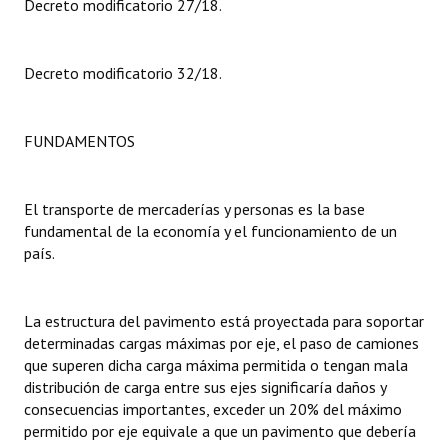
Decreto modificatorio 27/18.
Dictámenes Asesoría Letrada
Decreto modificatorio 32/18.
Actas de Sesión
Informes de Unidad Coordinadora
FUNDAMENTOS
Ejecución Presupuestaria
Actas de Audiencias Públicas
El transporte de mercaderías y personas es la base
fundamental de la economía y el funcionamiento de un
NORMATIVA
país.
Comunicaciones
La estructura del pavimento está proyectada para soportar
Declaraciones
determinadas cargas máximas por eje, el paso de camiones
que superen dicha carga máxima permitida o tengan mala
Resoluciones
distribución de carga entre sus ejes significaría daños y
consecuencias importantes, exceder un 20% del máximo
Resoluciones de Presidencia
permitido por eje equivale a que un pavimento que debería