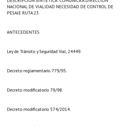
DESCRIPCIÓN SINTÉTICA: COMUNICA A DIRECCIÓN
Programas
NACIONAL DE VIALIDAD NECESIDAD DE CONTROL DE
PESAJE RUTA 23
LEGISLACIÓN
Constitución Nacional
ANTECEDENTES
Constitución Provincial
Ley de Tránsito y Seguridad Vial, 24449.
Carta Orgánica 2007
Reglamento Interno
Decreto reglamentario 779/95.
Digesto
Decreto modificatorio 79/98.
Organigrama
DOCUMENTOS
Decreto modificatorio 574/2014.
Informes de Gestión
Proyectos Presentados