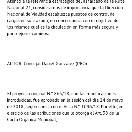
Atento a la relevancia estratégica del asfaltado de la Ruta
Huéspedes de Honor - Registro
Nacional 23, consideramos de importancia que la Dirección
Nacional de Vialidad establezca puestos de control de
Antiguos Pobladores - Registro
cargas en su trazado, en concordancia con el objetivo de
los mismos cual es la circulación en forma más segura y
Reconocimientos - Registro
por mejores caminos.
Bariloche, Municipio intercultural
Entrega de distinciones
AUTOR: Concejal Daniel González (PRO)
REFORMA DE LA CARTA ORGÁNICA
El proyecto original N.º 865/18, con las modificaciones
introducidas, fue aprobado en la sesión del día 24 de mayo
de 2018, según consta en el Acta N.º 1096/18. Por ello, en
ejercicio de las atribuciones que le otorga el Art. 38 de la
Carta Orgánica Municipal,