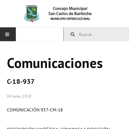
INICIO
Comunicaciones
CONCEJO
Bloques Políticos
C-18-937
Integrantes del Concejo
04 Junio 2018
Comisiones Permanentes
COMUNICACIÓN 937-CM-18
Comisiones Especiales
Concejales Mandato Cumplido