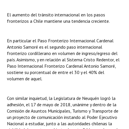
Huéspedes de Honor - Registro
El aumento del tránsito internacional en los pasos
Antiguos Pobladores - Registro
fronterizos a Chile mantiene una tendencia creciente.
Reconocimientos - Registro
En particular el Paso Fronterizo Internacional Cardenal
Bariloche, Municipio intercultural
Antonio Samoré es el segundo paso internacional
Entrega de distinciones
fronterizo cordillerano en volumen de ingreso/egreso del
país. Asimismo, y en relación al Sistema Cristo Redentor, el
REFORMA DE LA CARTA ORGÁNICA
Paso Internacional Fronterizo Cardenal Antonio Samoré,
sostiene su porcentual de entre el 30 y el 40% del
volumen de aquel.
Con similar inquietud, la Legislatura de Neuquén logró la
adhesión, el 17 de mayo de 2018, unánime y dentro de la
Comisión de Asuntos Municipales, Turismo y Transporte de
un proyecto de comunicación instando al Poder Ejecutivo
Nacional a estudiar, junto a las autoridades chilenas la