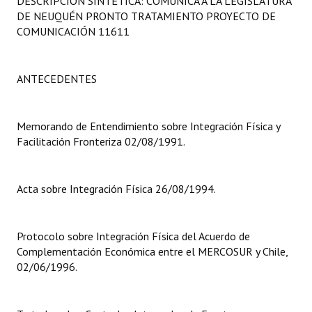
DESCRIPCIÓN SINTÉTICA: COMUNICA A LA LEGISLATURA
Programas
DE NEUQUÉN PRONTO TRATAMIENTO PROYECTO DE
COMUNICACIÓN 11611
LEGISLACIÓN
Constitución Nacional
ANTECEDENTES
Constitución Provincial
Memorando de Entendimiento sobre Integración Física y
Carta Orgánica 2007
Facilitación Fronteriza 02/08/1991.
Reglamento Interno
Acta sobre Integración Física 26/08/1994.
Digesto
Organigrama
Protocolo sobre Integración Física del Acuerdo de
Complementación Económica entre el MERCOSUR y Chile,
DOCUMENTOS
02/06/1996.
Informes de Gestión
Proyectos Presentados