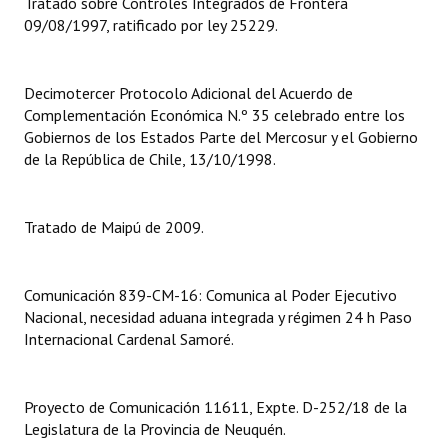
Tratado sobre Controles Integrados de Frontera
09/08/1997, ratificado por ley 25229.
Dictámenes Asesoría Letrada
Actas de Sesión
Decimotercer Protocolo Adicional del Acuerdo de
Complementación Económica N.º 35 celebrado entre los
Informes de Unidad Coordinadora
Gobiernos de los Estados Parte del Mercosur y el Gobierno
de la República de Chile, 13/10/1998.
Ejecución Presupuestaria
Actas de Audiencias Públicas
Tratado de Maipú de 2009.
NORMATIVA
Comunicación 839-CM-16: Comunica al Poder Ejecutivo
Comunicaciones
Nacional, necesidad aduana integrada y régimen 24 h Paso
Declaraciones
Internacional Cardenal Samoré.
Resoluciones
Proyecto de Comunicación 11611, Expte. D-252/18 de la
Resoluciones de Presidencia
Legislatura de la Provincia de Neuquén.