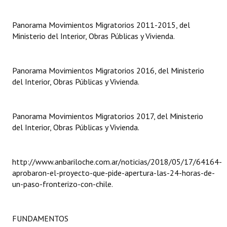
INSTITUCIONAL
Panorama Movimientos Migratorios 2011-2015, del
Antiguos Pobladores
Ministerio del Interior, Obras Públicas y Vivienda.
Noticias Destacadas
Panorama Movimientos Migratorios 2016, del Ministerio
Registros y Distinciones
del Interior, Obras Públicas y Vivienda.
Datos Históricos
Premio al Mérito - Registro
Panorama Movimientos Migratorios 2017, del Ministerio
del Interior, Obras Públicas y Vivienda.
Audiencias Públicas - Registro
Mujeres que Dejaron Huellas - Registro
http://www.anbariloche.com.ar/noticias/2018/05/17/64164-
aprobaron-el-proyecto-que-pide-apertura-las-24-horas-de-
Periodistas Decanos - Registro
un-paso-fronterizo-con-chile.
Ciudadano Ilustre - Registro
Banca del Vecino - Registro
FUNDAMENTOS