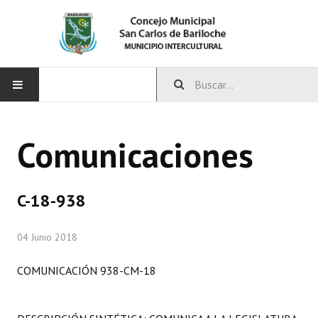
INICIO
Comunicaciones
CONCEJO
Bloques Políticos
C-18-938
Integrantes del Concejo
04 Junio 2018
Comisiones Permanentes
COMUNICACIÓN 938-CM-18
Comisiones Especiales
Concejales Mandato Cumplido