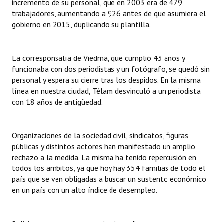
incremento de su personal, que en 2003 era de 479
Huéspedes de Honor - Registro
trabajadores, aumentando a 926 antes de que asumiera el
gobierno en 2015, duplicando su plantilla.
Antiguos Pobladores - Registro
Reconocimientos - Registro
La corresponsalía de Viedma, que cumplió 43 años y
funcionaba con dos periodistas y un fotógrafo, se quedó sin
Bariloche, Municipio intercultural
personal y espera su cierre tras los despidos. En la misma
línea en nuestra ciudad, Télam desvinculó a un periodista
Entrega de distinciones
con 18 años de antigüedad.
REFORMA DE LA CARTA ORGÁNICA
Organizaciones de la sociedad civil, sindicatos, figuras
públicas y distintos actores han manifestado un amplio
rechazo a la medida. La misma ha tenido repercusión en
todos los ámbitos, ya que hoy hay 354 familias de todo el
país que se ven obligadas a buscar un sustento económico
en un país con un alto índice de desempleo.