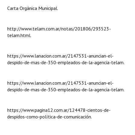
Carta Orgánica Municipal.
Dictámenes Asesoría Letrada
Actas de Sesión
http://www.telam.com.ar/notas/201806/293523-
telam.html.
Informes de Unidad Coordinadora
Ejecución Presupuestaria
https://www.lanacion.com.ar/2147531-anuncian-el-
Actas de Audiencias Públicas
despido-de-mas-de-350-empleados-de-la-agencia-telam.
NORMATIVA
https://www.lanacion.com.ar/2147531-anuncian-el-
Comunicaciones
despido-de-mas-de-350-empleados-de-la-agencia-telam.
Declaraciones
https://www.pagina12.com.ar/124478-cientos-de-
Resoluciones
despidos-como-política-de-comunicación.
Resoluciones de Presidencia