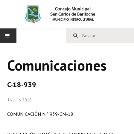
INICIO
Comunicaciones
CONCEJO
Bloques Políticos
C-18-939
Integrantes del Concejo
16 Julio 2018
Comisiones Permanentes
COMUNICACIÓN N.º 939-CM-18
Comisiones Especiales
Concejales Mandato Cumplido