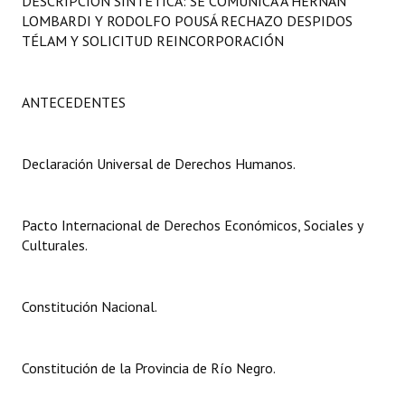
DESCRIPCIÓN SINTÉTICA: SE COMUNICA A HERNÁN
Programas
LOMBARDI Y RODOLFO POUSÁ RECHAZO DESPIDOS
TÉLAM Y SOLICITUD REINCORPORACIÓN
LEGISLACIÓN
Constitución Nacional
ANTECEDENTES
Constitución Provincial
Declaración Universal de Derechos Humanos.
Carta Orgánica 2007
Reglamento Interno
Pacto Internacional de Derechos Económicos, Sociales y
Culturales.
Digesto
Organigrama
Constitución Nacional.
DOCUMENTOS
Constitución de la Provincia de Río Negro.
Informes de Gestión
Proyectos Presentados