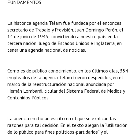
FUNDAMENTOS
INSTITUCIONAL
Antiguos Pobladores
La histórica agencia Télam fue fundada por el entonces
secretario de Trabajo y Previsión, Juan Domingo Perón, el
Noticias Destacadas
14 de junio de 1945, convirtiendo a nuestro país en la
tercera nación, luego de Estados Unidos e Inglaterra, en
Registros y Distinciones
tener una agencia nacional de noticias.
Datos Históricos
Premio al Mérito - Registro
Como es de público conocimiento, en los últimos días, 354
empleados de la agencia Télam fueron despedidos, en el
Audiencias Públicas - Registro
marco de la reestructuración nacional anunciada por
Hernán Lombardi, titular del Sistema Federal de Medios y
Mujeres que Dejaron Huellas - Registro
Contenidos Públicos.
Periodistas Decanos - Registro
La agencia emitió un escrito en el que se explican las
Ciudadano Ilustre - Registro
razones para tal decisión. En el texto alegan la “utilización
Banca del Vecino - Registro
de lo público para fines políticos-partidarios” y el