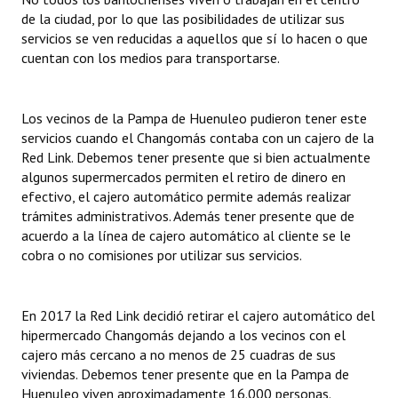
de la ciudad, por lo que las posibilidades de utilizar sus
Huéspedes de Honor - Registro
servicios se ven reducidas a aquellos que sí lo hacen o que
Antiguos Pobladores - Registro
cuentan con los medios para transportarse.
Reconocimientos - Registro
Los vecinos de la Pampa de Huenuleo pudieron tener este
Bariloche, Municipio intercultural
servicios cuando el Changomás contaba con un cajero de la
Red Link. Debemos tener presente que si bien actualmente
Entrega de distinciones
algunos supermercados permiten el retiro de dinero en
efectivo, el cajero automático permite además realizar
REFORMA DE LA CARTA ORGÁNICA
trámites administrativos. Además tener presente que de
acuerdo a la línea de cajero automático al cliente se le
cobra o no comisiones por utilizar sus servicios.
En 2017 la Red Link decidió retirar el cajero automático del
hipermercado Changomás dejando a los vecinos con el
cajero más cercano a no menos de 25 cuadras de sus
viviendas. Debemos tener presente que en la Pampa de
Huenuleo viven aproximadamente 16.000 personas.