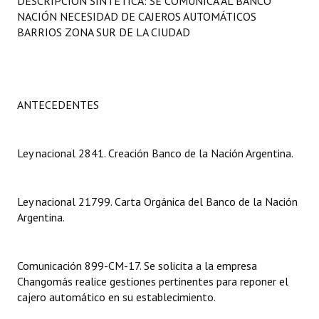
DESCRIPCIÓN SINTÉTICA: SE COMUNICA AL BANCO
Programas
NACIÓN NECESIDAD DE CAJEROS AUTOMÁTICOS
BARRIOS ZONA SUR DE LA CIUDAD
LEGISLACIÓN
Constitución Nacional
ANTECEDENTES
Constitución Provincial
Carta Orgánica 2007
Ley nacional 2841. Creación Banco de la Nación Argentina.
Reglamento Interno
Digesto
Ley nacional 21799. Carta Orgánica del Banco de la Nación
Argentina.
Organigrama
DOCUMENTOS
Comunicación 899-CM-17. Se solicita a la empresa
Changomás realice gestiones pertinentes para reponer el
Informes de Gestión
cajero automático en su establecimiento.
Proyectos Presentados