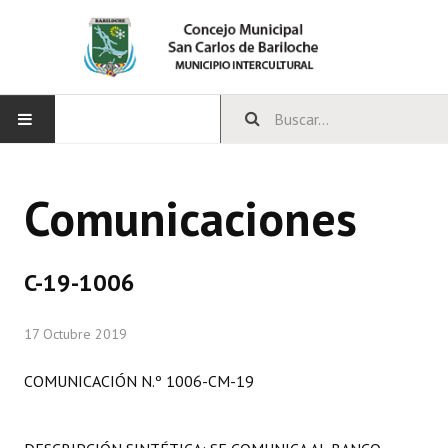
INICIO
Comunicaciones
CONCEJO
Bloques Políticos
C-19-1006
Integrantes del Concejo
17 Octubre 2019
Comisiones Permanentes
COMUNICACIÓN N.º 1006-CM-19
Comisiones Especiales
Concejales Mandato Cumplido