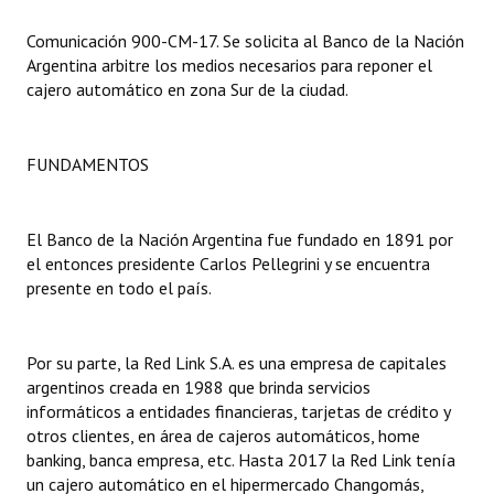
Comunicación 900-CM-17. Se solicita al Banco de la Nación
Dictámenes Asesoría Letrada
Argentina arbitre los medios necesarios para reponer el
cajero automático en zona Sur de la ciudad.
Actas de Sesión
Informes de Unidad Coordinadora
FUNDAMENTOS
Ejecución Presupuestaria
Actas de Audiencias Públicas
El Banco de la Nación Argentina fue fundado en 1891 por
el entonces presidente Carlos Pellegrini y se encuentra
NORMATIVA
presente en todo el país.
Comunicaciones
Por su parte, la Red Link S.A. es una empresa de capitales
Declaraciones
argentinos creada en 1988 que brinda servicios
informáticos a entidades financieras, tarjetas de crédito y
Resoluciones
otros clientes, en área de cajeros automáticos, home
banking, banca empresa, etc. Hasta 2017 la Red Link tenía
Resoluciones de Presidencia
un cajero automático en el hipermercado Changomás,