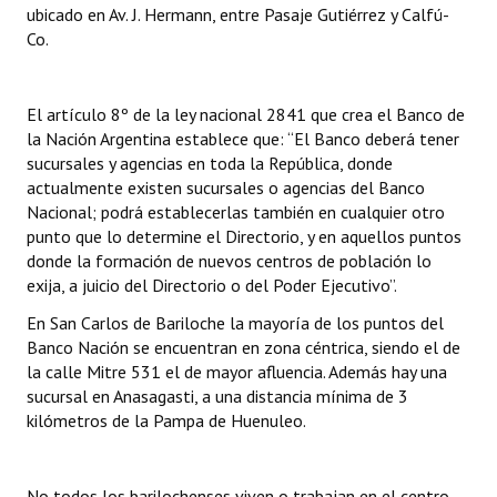
ubicado en Av. J. Hermann, entre Pasaje Gutiérrez y Calfú-
INSTITUCIONAL
Co.
Antiguos Pobladores
Noticias Destacadas
El artículo 8º de la ley nacional 2841 que crea el Banco de
la Nación Argentina establece que: “El Banco deberá tener
Registros y Distinciones
sucursales y agencias en toda la República, donde
actualmente existen sucursales o agencias del Banco
Datos Históricos
Nacional; podrá establecerlas también en cualquier otro
punto que lo determine el Directorio, y en aquellos puntos
Premio al Mérito - Registro
donde la formación de nuevos centros de población lo
exija, a juicio del Directorio o del Poder Ejecutivo”.
Audiencias Públicas - Registro
En San Carlos de Bariloche la mayoría de los puntos del
Mujeres que Dejaron Huellas - Registro
Banco Nación se encuentran en zona céntrica, siendo el de
la calle Mitre 531 el de mayor afluencia. Además hay una
Periodistas Decanos - Registro
sucursal en Anasagasti, a una distancia mínima de 3
kilómetros de la Pampa de Huenuleo.
Ciudadano Ilustre - Registro
Banca del Vecino - Registro
No todos los barilochenses viven o trabajan en el centro