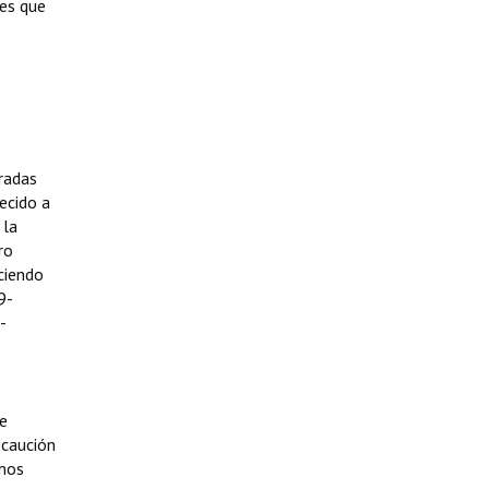
nes que
radas
ecido a
 la
ro
ciendo
9-
-
se
ecaución
emos