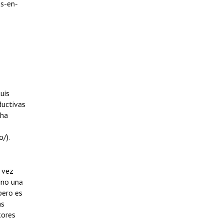
os-en-
uis
ductivas
cha
/).
 vez
ino una
pero es
as
tores