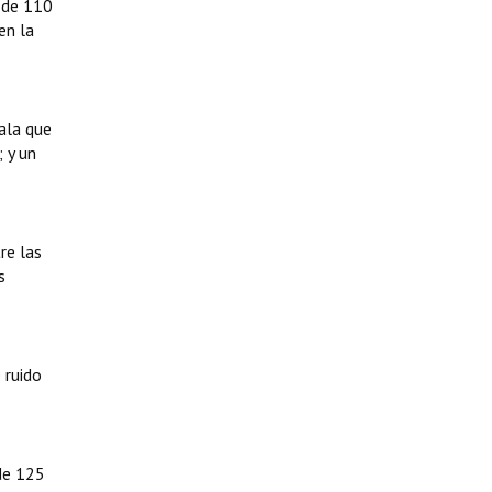
 de 110
en la
ala que
 y un
re las
s
 ruido
de 125