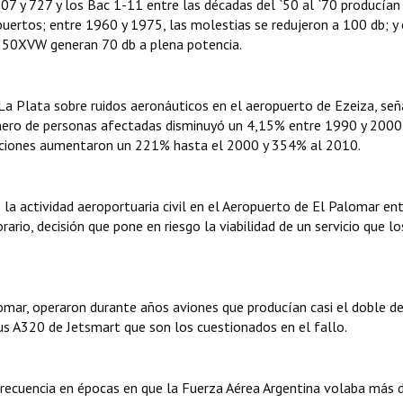
07 y 727 y los Bac 1-11 entre las décadas del `50 al `70 producían
puertos; entre 1960 y 1975, las molestias se redujeron a 100 db; y 
350XVW generan 70 db a plena potencia.
 La Plata sobre ruidos aeronáuticos en el aeropuerto de Ezeiza, señ
úmero de personas afectadas disminuyó un 4,15% entre 1990 y 2000;
aciones aumentaron un 221% hasta el 2000 y 354% al 2010.
 la actividad aeroportuaria civil en el Aeropuerto de El Palomar ent
ario, decisión que pone en riesgo la viabilidad de un servicio que lo
omar, operaron durante años aviones que producían casi el doble de
us A320 de Jetsmart que son los cuestionados en el fallo.
recuencia en épocas en que la Fuerza Aérea Argentina volaba más 