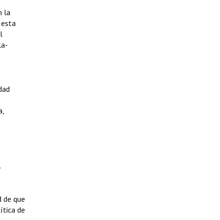
n la
 esta
l
la-
udad
a,
.
d de que
ítica de