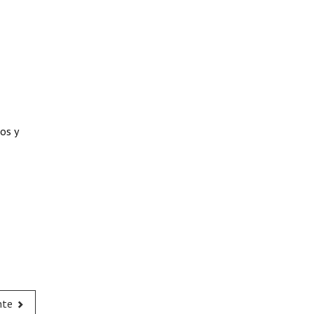
os y
nte