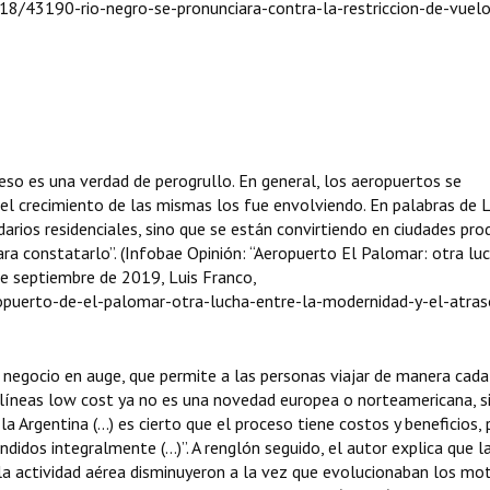
8/43190-rio-negro-se-pronunciara-contra-la-restriccion-de-vuel
so es una verdad de perogrullo. En general, los aeropuertos se
o el crecimiento de las mismas los fue envolviendo. En palabras de L
darios residenciales, sino que se están convirtiendo en ciudades pro
a constatarlo”. (Infobae Opinión: “Aeropuerto El Palomar: otra lu
 de septiembre de 2019, Luis Franco,
uerto-de-el-palomar-otra-lucha-entre-la-modernidad-y-el-atraso
 negocio en auge, que permite a las personas viajar de manera cada
erolíneas low cost ya no es una novedad europea o norteamericana, s
a Argentina (…) es cierto que el proceso tiene costos y beneficios, 
idos integralmente (…)”. A renglón seguido, el autor explica que l
la actividad aérea disminuyeron a la vez que evolucionaban los mo