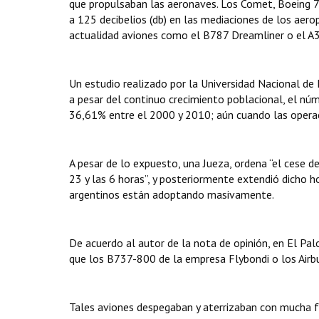
que propulsaban las aeronaves. Los Comet, Boeing 7
a 125 decibelios (db) en las mediaciones de los aero
actualidad aviones como el B787 Dreamliner o el A
Un estudio realizado por la Universidad Nacional de
a pesar del continuo crecimiento poblacional, el n
36,61% entre el 2000 y 2010; aún cuando las oper
A pesar de lo expuesto, una Jueza, ordena “el cese de
23 y las 6 horas”, y posteriormente extendió dicho hor
argentinos están adoptando masivamente.
De acuerdo al autor de la nota de opinión, en El Pal
que los B737-800 de la empresa Flybondi o los Airb
Tales aviones despegaban y aterrizaban con mucha f