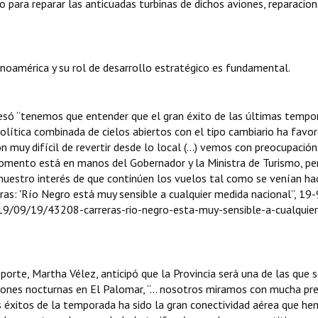
o para reparar las anticuadas turbinas de dichos aviones, reparacio
noamérica y su rol de desarrollo estratégico es fundamental.
resó “tenemos que entender que el gran éxito de las últimas tempo
política combinada de cielos abiertos con el tipo cambiario ha favor
n muy difícil de revertir desde lo local (…) vemos con preocupación
momento está en manos del Gobernador y la Ministra de Turismo, pe
uestro interés de que continúen los vuelos tal como se venían ha
ras: 'Río Negro está muy sensible a cualquier medida nacional”, 19-
19/09/19/43208-carreras-rio-negro-esta-muy-sensible-a-cualquier
eporte, Martha Vélez, anticipó que la Provincia será una de las que 
ciones nocturnas en El Palomar, “... nosotros miramos con mucha pr
os éxitos de la temporada ha sido la gran conectividad aérea que h