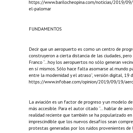
https://www.barilocheopina.com/noticias/2019/09/1
el-palomar
FUNDAMENTOS
Decir que un aeropuerto es como un centro de progre
construyeron a cierta distancia de las ciudades, per
Franco “...hoy los aeropuertos no sólo generan vecin
en sí mismos. Sólo hace falta asomarse al mundo par
entre la modernidad y el atraso”, versión digital, 19
https://www.infobae.com/opinion/2019/09/19/aerop
La aviación es un factor de progreso y un modelo de
más accesible. Para el autor citado “... hablar de a
realidad reciente que también se ha popularizado en l
imprescindible que los nuevos desafíos sean comprend
protestas generadas por los ruidos provenientes de 