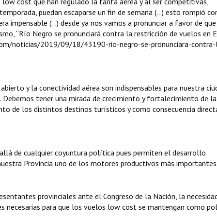
 low cost que han regulado la tarifa aérea y al ser competitivas,
 temporada, puedan escaparse un fin de semana (…) esto rompió co
 era impensable (…) desde ya nos vamos a pronunciar a favor de que
smo, “Río Negro se pronunciará contra la restricción de vuelos en E
com/noticias/2019/09/18/43190-rio-negro-se-pronunciara-contra-
 abierto y la conectividad aérea son indispensables para nuestra ci
. Debemos tener una mirada de crecimiento y fortalecimiento de la
nto de los distintos destinos turísticos y como consecuencia direct
lá de cualquier coyuntura política pues permiten el desarrollo
 nuestra Provincia uno de los motores productivos más importantes
sentantes provinciales ante el Congreso de la Nación, la necesida
nes necesarias para que los vuelos low cost se mantengan como pol