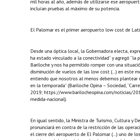
mil horas al año, además de utilizarse ese aeropuert
incluían pruebas al máximo de su potencia.
El Palomar es el primer aeropuerto low cost de Lati
Desde una óptica local, la Gobernadora electa, exp
ha estado vinculado a la conectividad” y agregó “la 
Bariloche y nos ha permitido romper con una situació
disminución de vuelos de las low cost (…) en este 
entiendo que nosotros al menos debemos plantear n
en la temporada” (Bariloche Opina – Sociedad, “Carre
2019; https://www.barilocheopina.com/noticias/20
medida-nacional).
En igual sentido, la Ministra de Turismo, Cultura y D
pronunciará en contra de la restricción de las opera
el cierre del aeropuerto de El Palomar (…) uno de l