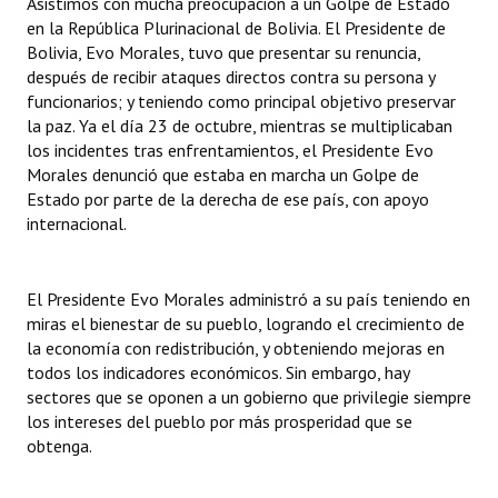
Asistimos con mucha preocupación a un Golpe de Estado
en la República Plurinacional de Bolivia. El Presidente de
Dictámenes Asesoría Letrada
Bolivia, Evo Morales, tuvo que presentar su renuncia,
después de recibir ataques directos contra su persona y
Actas de Sesión
funcionarios; y teniendo como principal objetivo preservar
la paz. Ya el día 23 de octubre, mientras se multiplicaban
Informes de Unidad Coordinadora
los incidentes tras enfrentamientos, el Presidente Evo
Morales denunció que estaba en marcha un Golpe de
Ejecución Presupuestaria
Estado por parte de la derecha de ese país, con apoyo
internacional.
Actas de Audiencias Públicas
NORMATIVA
El Presidente Evo Morales administró a su país teniendo en
miras el bienestar de su pueblo, logrando el crecimiento de
Comunicaciones
la economía con redistribución, y obteniendo mejoras en
todos los indicadores económicos. Sin embargo, hay
Declaraciones
sectores que se oponen a un gobierno que privilegie siempre
Resoluciones
los intereses del pueblo por más prosperidad que se
obtenga.
Resoluciones de Presidencia