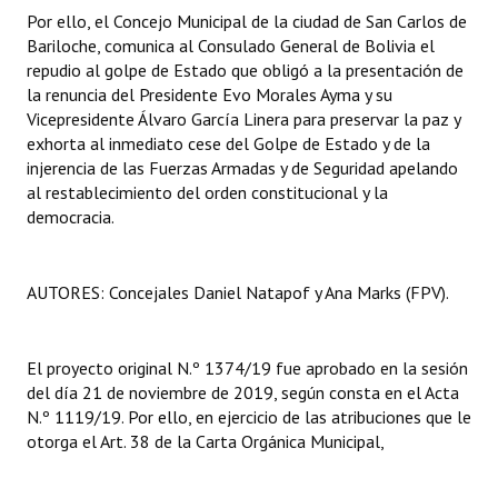
Por ello, el Concejo Municipal de la ciudad de San Carlos de
Huéspedes de Honor - Registro
Bariloche, comunica al Consulado General de Bolivia el
Antiguos Pobladores - Registro
repudio al golpe de Estado que obligó a la presentación de
la renuncia del Presidente Evo Morales Ayma y su
Reconocimientos - Registro
Vicepresidente Álvaro García Linera para preservar la paz y
exhorta al inmediato cese del Golpe de Estado y de la
Bariloche, Municipio intercultural
injerencia de las Fuerzas Armadas y de Seguridad apelando
al restablecimiento del orden constitucional y la
Entrega de distinciones
democracia.
REFORMA DE LA CARTA ORGÁNICA
AUTORES: Concejales Daniel Natapof y Ana Marks (FPV).
El proyecto original N.º 1374/19 fue aprobado en la sesión
del día 21 de noviembre de 2019, según consta en el Acta
N.º 1119/19. Por ello, en ejercicio de las atribuciones que le
otorga el Art. 38 de la Carta Orgánica Municipal,