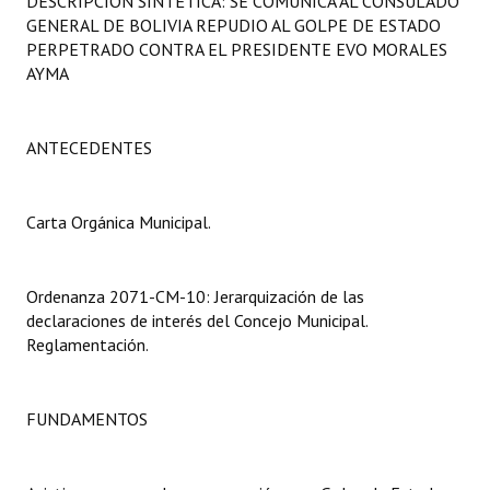
DESCRIPCIÓN SINTÉTICA: SE COMUNICA AL CONSULADO
Programas
GENERAL DE BOLIVIA REPUDIO AL GOLPE DE ESTADO
PERPETRADO CONTRA EL PRESIDENTE EVO MORALES
LEGISLACIÓN
AYMA
Constitución Nacional
ANTECEDENTES
Constitución Provincial
Carta Orgánica 2007
Carta Orgánica Municipal.
Reglamento Interno
Ordenanza 2071-CM-10: Jerarquización de las
Digesto
declaraciones de interés del Concejo Municipal.
Reglamentación.
Organigrama
DOCUMENTOS
FUNDAMENTOS
Informes de Gestión
Proyectos Presentados