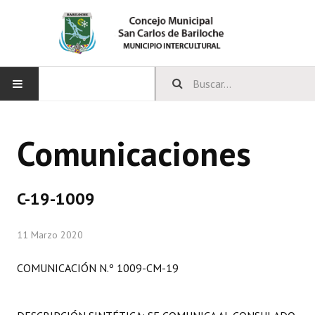
INICIO
Comunicaciones
CONCEJO
Bloques Políticos
C-19-1009
Integrantes del Concejo
11 Marzo 2020
Comisiones Permanentes
COMUNICACIÓN N.º 1009-CM-19
Comisiones Especiales
Concejales Mandato Cumplido