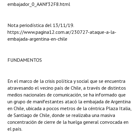
embajador_0_AANf32F8.html
Dictámenes Asesoría Letrada
Nota periodística del 13/11/19.
Actas de Sesión
https://www.pagina12.com.ar/230727-ataque-a-la-
Informes de Unidad Coordinadora
embajada-argentina-en-chile
Ejecución Presupuestaria
FUNDAMENTOS
Actas de Audiencias Públicas
NORMATIVA
En el marco de la crisis política y social que se encuentra
atravesando el vecino país de Chile, a través de distintos
Comunicaciones
medios nacionales de comunicación, se ha informado que
un grupo de manifestantes atacó la embajada de Argentina
Declaraciones
en Chile, ubicada a pocos metros de la céntrica Plaza Italia,
de Santiago de Chile, donde se realizaba una masiva
Resoluciones
concentración de cierre de la huelga general convocada en
el país.
Resoluciones de Presidencia