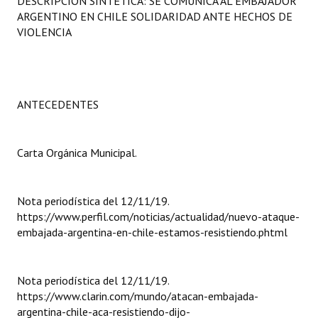
DESCRIPCIÓN SINTÉTICA: SE COMUNICA AL EMBAJADOR
Programas
ARGENTINO EN CHILE SOLIDARIDAD ANTE HECHOS DE
VIOLENCIA
LEGISLACIÓN
Constitución Nacional
ANTECEDENTES
Constitución Provincial
Carta Orgánica 2007
Carta Orgánica Municipal.
Reglamento Interno
Digesto
Nota periodística del 12/11/19.
https://www.perfil.com/noticias/actualidad/nuevo-ataque-
Organigrama
embajada-argentina-en-chile-estamos-resistiendo.phtml
DOCUMENTOS
Nota periodística del 12/11/19.
Informes de Gestión
https://www.clarin.com/mundo/atacan-embajada-
argentina-chile-aca-resistiendo-dijo-
Proyectos Presentados