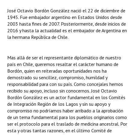
INSTITUCIONAL
José Octavio Bordón González nació el 22 de diciembre de
1945. Fue embajador argentino en Estados Unidos desde
Antiguos Pobladores
2003 hasta fines de 2007. Posteriormente, desde inicios de
2016 y hasta la actualidad es el embajador de Argentina en
Noticias Destacadas
la hermana República de Chile.
Registros y Distinciones
Datos Históricos
Mas allá de ser el representante diplomático de nuestro
país en Chile, queremos resaltar el carácter humano de
Premio al Mérito - Registro
Bordón, quien en reiteradas oportunidades nos ha
demostrado su sencillez, compromiso, humildad y
Audiencias Públicas - Registro
responsabilidad para con su país. Como concejales hemos
recibido su apoyo, incluso sin conocernos. José Octavio
Mujeres que Dejaron Huellas - Registro
Bordón González es un actor fundamental en los Comités
de Integración Región de los Lagos y sin su apoyo y
Periodistas Decanos - Registro
compromiso no podríamos haber arribado a la aprobación
Ciudadano Ilustre - Registro
de un tema fundamental para los pueblos originarios como
ser el protocolo para el traslado de medicina ancestral. Por
Banca del Vecino - Registro
esta y otras tantas razones, en el último Comité de