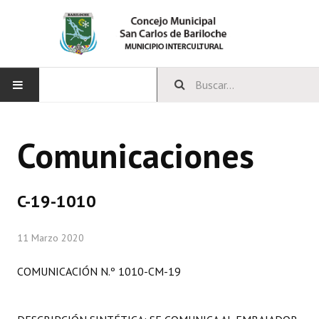
INICIO
Comunicaciones
CONCEJO
Bloques Políticos
C-19-1010
Integrantes del Concejo
11 Marzo 2020
Comisiones Permanentes
COMUNICACIÓN N.º 1010-CM-19
Comisiones Especiales
Concejales Mandato Cumplido