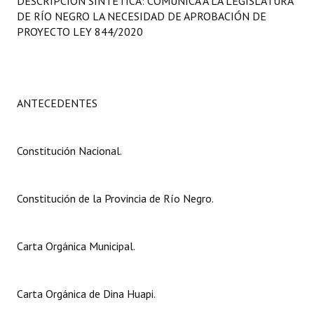
DESCRIPCIÓN SINTÉTICA: COMUNICA A LA LEGISLATURA
Programas
DE RÍO NEGRO LA NECESIDAD DE APROBACIÓN DE
PROYECTO LEY 844/2020
LEGISLACIÓN
Constitución Nacional
ANTECEDENTES
Constitución Provincial
Carta Orgánica 2007
Constitución Nacional.
Reglamento Interno
Digesto
Constitución de la Provincia de Río Negro.
Organigrama
Carta Orgánica Municipal.
DOCUMENTOS
Informes de Gestión
Carta Orgánica de Dina Huapi.
Proyectos Presentados