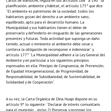
Carlos de Bariloche, regula en sus artículos 168° a 190° la
planificación, ambiente y hábitat, el artículo 175° que dice
“El ambiente es patrimonio de la sociedad; todos los
habitantes gozan del derecho a un ambiente sano,
equilibrado, apto para el desarrollo humano. La
Municipalidad y sus habitantes tienen el deber de
preservarlo y defenderlo en resguardo de las generaciones
presentes y futuras. Toda actividad que suponga un daño
temido, actual o inminente al ambiente debe cesar y
conlleva la obligación de recomponer e indemnizar” y
artículo 177° “La Municipalidad adhiere a la Ley General del
Ambiente y en particular a los siguientes principios
expresados en ella: Principio de Congruencia, de Prevención,
de Equidad Intergeneracional, de Progresividad, de
Responsabilidad, de Subsidiariedad, de Sustentabilidad, de
Solidaridad y de Cooperación”.
A su vez, la Carta Orgánica de Dina Huapi dispone en su
artículo 9º lo siguiente: “Declarar de interés comunitario
para el municipio …inciso 2) Preservar y proteger los