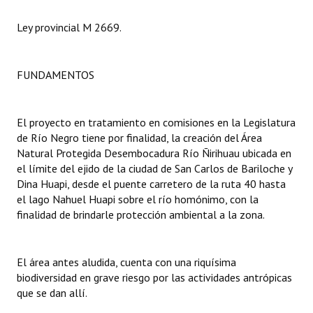
Ley provincial M 2669.
Dictámenes Asesoría Letrada
Actas de Sesión
FUNDAMENTOS
Informes de Unidad Coordinadora
Ejecución Presupuestaria
El proyecto en tratamiento en comisiones en la Legislatura
de Río Negro tiene por finalidad, la creación del Área
Actas de Audiencias Públicas
Natural Protegida Desembocadura Río Ñirihuau ubicada en
el límite del ejido de la ciudad de San Carlos de Bariloche y
NORMATIVA
Dina Huapi, desde el puente carretero de la ruta 40 hasta
el lago Nahuel Huapi sobre el río homónimo, con la
Comunicaciones
finalidad de brindarle protección ambiental a la zona.
Declaraciones
El área antes aludida, cuenta con una riquísima
Resoluciones
biodiversidad en grave riesgo por las actividades antrópicas
Resoluciones de Presidencia
que se dan allí.