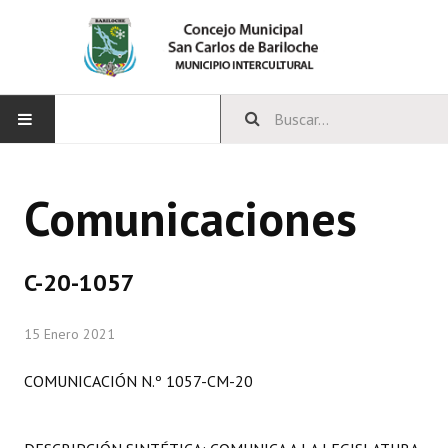
INICIO
Comunicaciones
CONCEJO
Bloques Políticos
C-20-1057
Integrantes del Concejo
15 Enero 2021
Comisiones Permanentes
COMUNICACIÓN N.º 1057-CM-20
Comisiones Especiales
Concejales Mandato Cumplido