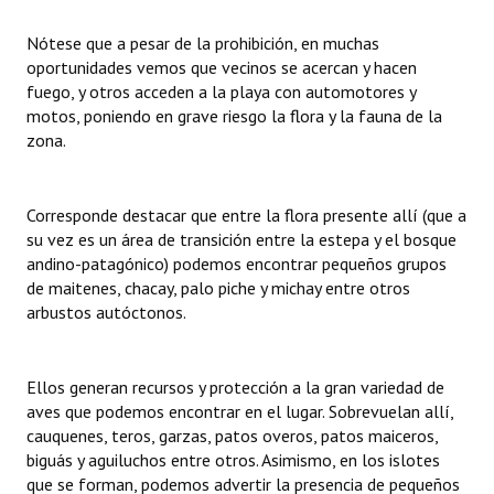
INSTITUCIONAL
Nótese que a pesar de la prohibición, en muchas
Antiguos Pobladores
oportunidades vemos que vecinos se acercan y hacen
fuego, y otros acceden a la playa con automotores y
Noticias Destacadas
motos, poniendo en grave riesgo la flora y la fauna de la
zona.
Registros y Distinciones
Datos Históricos
Corresponde destacar que entre la flora presente allí (que a
su vez es un área de transición entre la estepa y el bosque
Premio al Mérito - Registro
andino-patagónico) podemos encontrar pequeños grupos
de maitenes, chacay, palo piche y michay entre otros
Audiencias Públicas - Registro
arbustos autóctonos.
Mujeres que Dejaron Huellas - Registro
Periodistas Decanos - Registro
Ellos generan recursos y protección a la gran variedad de
aves que podemos encontrar en el lugar. Sobrevuelan allí,
Ciudadano Ilustre - Registro
cauquenes, teros, garzas, patos overos, patos maiceros,
biguás y aguiluchos entre otros. Asimismo, en los islotes
Banca del Vecino - Registro
que se forman, podemos advertir la presencia de pequeños