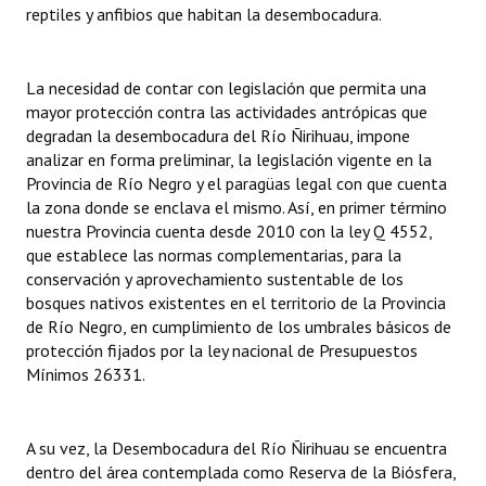
reptiles y anfibios que habitan la desembocadura.
Huéspedes de Honor - Registro
Antiguos Pobladores - Registro
La necesidad de contar con legislación que permita una
mayor protección contra las actividades antrópicas que
Reconocimientos - Registro
degradan la desembocadura del Río Ñirihuau, impone
Bariloche, Municipio intercultural
analizar en forma preliminar, la legislación vigente en la
Provincia de Río Negro y el paragüas legal con que cuenta
Entrega de distinciones
la zona donde se enclava el mismo. Así, en primer término
nuestra Provincia cuenta desde 2010 con la ley Q 4552,
REFORMA DE LA CARTA ORGÁNICA
que establece las normas complementarias, para la
conservación y aprovechamiento sustentable de los
bosques nativos existentes en el territorio de la Provincia
de Río Negro, en cumplimiento de los umbrales básicos de
protección fijados por la ley nacional de Presupuestos
Mínimos 26331.
A su vez, la Desembocadura del Río Ñirihuau se encuentra
dentro del área contemplada como Reserva de la Biósfera,