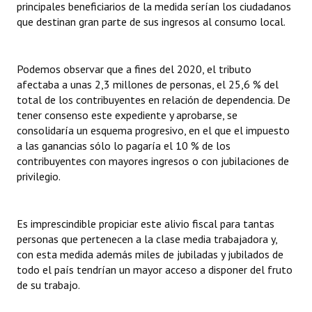
principales beneficiarios de la medida serían los ciudadanos
INSTITUCIONAL
que destinan gran parte de sus ingresos al consumo local.
Antiguos Pobladores
Podemos observar que a fines del 2020, el tributo
Noticias Destacadas
afectaba a unas 2,3 millones de personas, el 25,6 % del
Registros y Distinciones
total de los contribuyentes en relación de dependencia. De
tener consenso este expediente y aprobarse, se
Datos Históricos
consolidaría un esquema progresivo, en el que el impuesto
a las ganancias sólo lo pagaría el 10 % de los
Premio al Mérito - Registro
contribuyentes con mayores ingresos o con jubilaciones de
privilegio.
Audiencias Públicas - Registro
Mujeres que Dejaron Huellas - Registro
Es imprescindible propiciar este alivio fiscal para tantas
personas que pertenecen a la clase media trabajadora y,
Periodistas Decanos - Registro
con esta medida además miles de jubiladas y jubilados de
todo el país tendrían un mayor acceso a disponer del fruto
Ciudadano Ilustre - Registro
de su trabajo.
Banca del Vecino - Registro