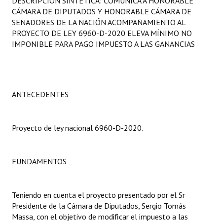
DESCRIPCIÓN SINTÉTICA: COMUNICA A HONORABLE
Programas
CÁMARA DE DIPUTADOS Y HONORABLE CÁMARA DE
SENADORES DE LA NACIÓN ACOMPAÑAMIENTO AL
LEGISLACIÓN
PROYECTO DE LEY 6960-D-2020 ELEVA MÍNIMO NO
IMPONIBLE PARA PAGO IMPUESTO A LAS GANANCIAS
Constitución Nacional
Constitución Provincial
ANTECEDENTES
Carta Orgánica 2007
Reglamento Interno
Proyecto de ley nacional 6960-D-2020.
Digesto
Organigrama
FUNDAMENTOS
DOCUMENTOS
Teniendo en cuenta el proyecto presentado por el Sr
Informes de Gestión
Presidente de la Cámara de Diputados, Sergio Tomás
Massa, con el objetivo de modificar el impuesto a las
Proyectos Presentados