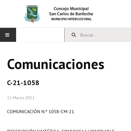
INICIO
Comunicaciones
CONCEJO
Bloques Políticos
C-21-1058
Integrantes del Concejo
11 Marzo 2021
Comisiones Permanentes
COMUNICACIÓN N.º 1058-CM-21
Comisiones Especiales
Concejales Mandato Cumplido