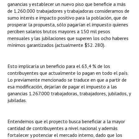
ganancias y establecer un nuevo piso que beneficie a más
de 1.260.000 trabajadores y trabajadoras consideramos de
Dictámenes Asesoría Letrada
sumo interés e impacto positivo para la población, que de
prosperar la propuesta, sólo pagarían el impuesto quienes
Actas de Sesión
perciben salarios brutos mayores a 150 mil pesos
mensuales y las jubilaciones que superen los ocho haberes
Informes de Unidad Coordinadora
mínimos garantizados (actualmente $52. 280).
Ejecución Presupuestaria
Actas de Audiencias Públicas
Esto implicaría un beneficio para el 63,4 % de los
contribuyentes que actualmente lo pagan en todo el país.
NORMATIVA
Lo previamente mencionado se traduce en que a partir de
esa modificación, dejarían de pagar el impuesto a las
Comunicaciones
ganancias 1.267.000 trabajadoras, trabajadores, jubilados, y
jubiladas.
Declaraciones
Resoluciones
Entendemos que el proyecto busca beneficiar a la mayor
cantidad de contribuyentes a nivel nacional y además
Resoluciones de Presidencia
fortalecer y potenciar el mercado interno, dado que los