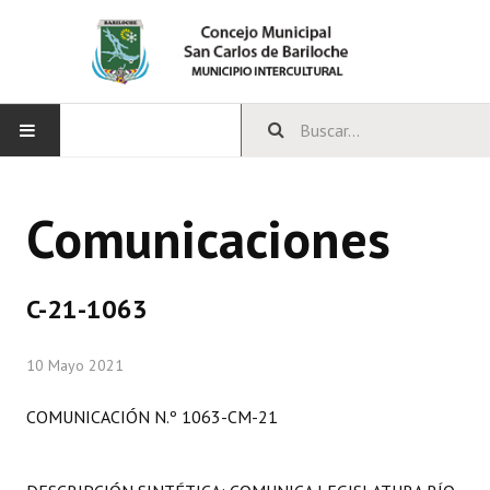
INICIO
Comunicaciones
CONCEJO
Bloques Políticos
C-21-1063
Integrantes del Concejo
10 Mayo 2021
Comisiones Permanentes
COMUNICACIÓN N.º 1063-CM-21
Comisiones Especiales
Concejales Mandato Cumplido