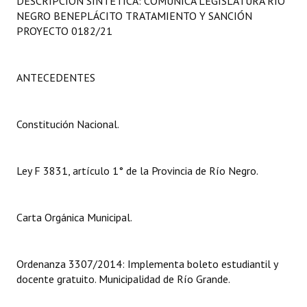
DESCRIPCIÓN SINTÉTICA: COMUNICA LEGISLATURA RÍO
Programas
NEGRO BENEPLÁCITO TRATAMIENTO Y SANCIÓN
PROYECTO 0182/21
LEGISLACIÓN
Constitución Nacional
ANTECEDENTES
Constitución Provincial
Constitución Nacional.
Carta Orgánica 2007
Reglamento Interno
Ley F 3831, artículo 1° de la Provincia de Río Negro.
Digesto
Carta Orgánica Municipal.
Organigrama
DOCUMENTOS
Ordenanza 3307/2014: Implementa boleto estudiantil y
docente gratuito. Municipalidad de Río Grande.
Informes de Gestión
Proyectos Presentados