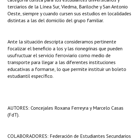
terciarios de la Línea Sur, Viedma, Bariloche y San Antonio
Huéspedes de Honor - Registro
Oeste, siempre y cuando cursen sus estudios en localidades
Antiguos Pobladores - Registro
distintas a las del domicilio del grupo familiar.
Reconocimientos - Registro
Ante la situación descripta consideramos pertinente
Bariloche, Municipio intercultural
focalizar el beneficio a los y las rionegrinas que pueden
usufructuar el servicio ferroviario como medio de
Entrega de distinciones
transporte para llegar a las diferentes instituciones
educativas a formarse, lo que permite instituir un boleto
REFORMA DE LA CARTA ORGÁNICA
estudiantil específico.
AUTORES: Concejales Roxana Ferreyra y Marcelo Casas
(FdT).
COLABORADORES: Federación de Estudiantes Secundarios