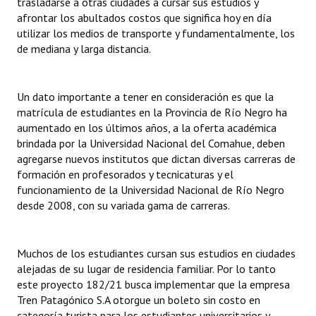
trasladarse a otras ciudades a cursar sus estudios y
INSTITUCIONAL
afrontar los abultados costos que significa hoy en día
utilizar los medios de transporte y fundamentalmente, los
Antiguos Pobladores
de mediana y larga distancia.
Noticias Destacadas
Un dato importante a tener en consideración es que la
Registros y Distinciones
matrícula de estudiantes en la Provincia de Río Negro ha
aumentado en los últimos años, a la oferta académica
Datos Históricos
brindada por la Universidad Nacional del Comahue, deben
Premio al Mérito - Registro
agregarse nuevos institutos que dictan diversas carreras de
formación en profesorados y tecnicaturas y el
Audiencias Públicas - Registro
funcionamiento de la Universidad Nacional de Río Negro
desde 2008, con su variada gama de carreras.
Mujeres que Dejaron Huellas - Registro
Periodistas Decanos - Registro
Muchos de los estudiantes cursan sus estudios en ciudades
alejadas de su lugar de residencia familiar. Por lo tanto
Ciudadano Ilustre - Registro
este proyecto 182/21 busca implementar que la empresa
Tren Patagónico S.A otorgue un boleto sin costo en
Banca del Vecino - Registro
categoría turista para los estudiantes universitarios y