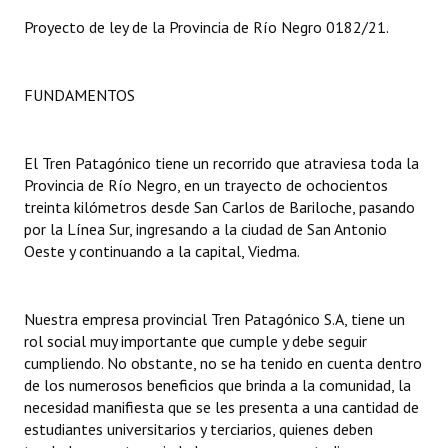
Proyecto de ley de la Provincia de Río Negro 0182/21.
Dictámenes Asesoría Letrada
Actas de Sesión
FUNDAMENTOS
Informes de Unidad Coordinadora
El Tren Patagónico tiene un recorrido que atraviesa toda la
Ejecución Presupuestaria
Provincia de Río Negro, en un trayecto de ochocientos
Actas de Audiencias Públicas
treinta kilómetros desde San Carlos de Bariloche, pasando
por la Línea Sur, ingresando a la ciudad de San Antonio
NORMATIVA
Oeste y continuando a la capital, Viedma.
Comunicaciones
Nuestra empresa provincial Tren Patagónico S.A, tiene un
Declaraciones
rol social muy importante que cumple y debe seguir
cumpliendo. No obstante, no se ha tenido en cuenta dentro
Resoluciones
de los numerosos beneficios que brinda a la comunidad, la
necesidad manifiesta que se les presenta a una cantidad de
Resoluciones de Presidencia
estudiantes universitarios y terciarios, quienes deben