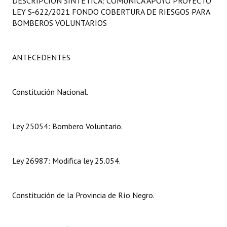
DESCRIPCIÓN SINTÉTICA: COMUNICA APOYO PROYECTO
Programas
LEY S-622/2021 FONDO COBERTURA DE RIESGOS PARA
BOMBEROS VOLUNTARIOS
LEGISLACIÓN
Constitución Nacional
ANTECEDENTES
Constitución Provincial
Constitución Nacional.
Carta Orgánica 2007
Reglamento Interno
Ley 25054: Bombero Voluntario.
Digesto
Ley 26987: Modifica ley 25.054.
Organigrama
DOCUMENTOS
Constitución de la Provincia de Río Negro.
Informes de Gestión
Proyectos Presentados