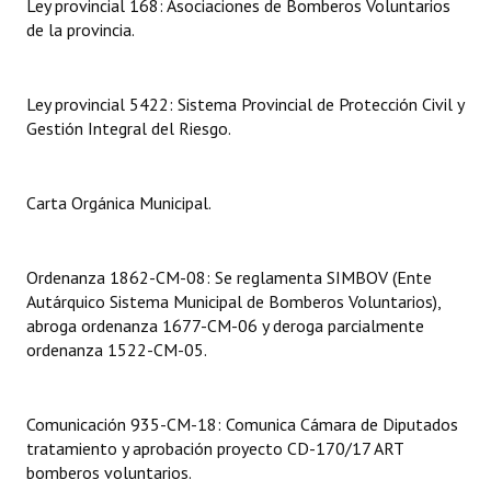
Ley provincial 168: Asociaciones de Bomberos Voluntarios
de la provincia.
Dictámenes Asesoría Letrada
Actas de Sesión
Ley provincial 5422: Sistema Provincial de Protección Civil y
Gestión Integral del Riesgo.
Informes de Unidad Coordinadora
Ejecución Presupuestaria
Carta Orgánica Municipal.
Actas de Audiencias Públicas
NORMATIVA
Ordenanza 1862-CM-08: Se reglamenta SIMBOV (Ente
Autárquico Sistema Municipal de Bomberos Voluntarios),
Comunicaciones
abroga ordenanza 1677-CM-06 y deroga parcialmente
ordenanza 1522-CM-05.
Declaraciones
Resoluciones
Comunicación 935-CM-18: Comunica Cámara de Diputados
tratamiento y aprobación proyecto CD-170/17 ART
Resoluciones de Presidencia
bomberos voluntarios.