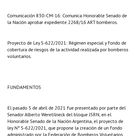
INSTITUCIONAL
Comunicación 830-CM-16: Comunica Honorable Senado de
Antiguos Pobladores
la Nación aprobar expediente 2268/16 ART bomberos.
Noticias Destacadas
Proyecto de Ley S-622/2021: Régimen especial y fondo de
Registros y Distinciones
cobertura de riesgos de la actividad realizada por bomberos
Datos Históricos
voluntarios.
Premio al Mérito - Registro
Audiencias Públicas - Registro
FUNDAMENTOS
Mujeres que Dejaron Huellas - Registro
Periodistas Decanos - Registro
El pasado 5 de abril de 2021 fue presentado por parte del
Senador Alberto Weretilneck del bloque JSRN, en el
Ciudadano Ilustre - Registro
Honorable Senado de la Nación Argentina, el proyecto de
ley N° S-622/2021, que propone la creación de un fondo
Banca del Vecino - Registro
administrado por la Federación de Bomberos Voluntarios