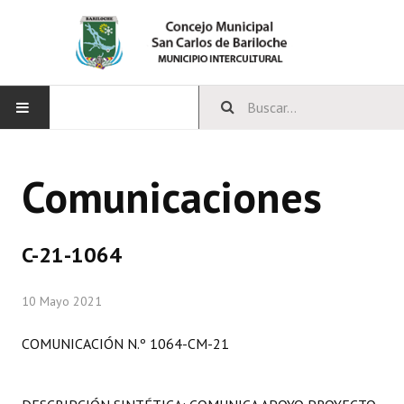
INICIO
Comunicaciones
CONCEJO
Bloques Políticos
C-21-1064
Integrantes del Concejo
10 Mayo 2021
Comisiones Permanentes
COMUNICACIÓN N.º 1064-CM-21
Comisiones Especiales
Concejales Mandato Cumplido