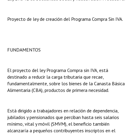
Dictámenes Asesoría Letrada
Proyecto de ley de creación del Programa Compra Sin IVA.
Actas de Sesión
Informes de Unidad Coordinadora
Ejecución Presupuestaria
FUNDAMENTOS
Actas de Audiencias Públicas
El proyecto del ley Programa Compra sin IVA, está
NORMATIVA
destinado a reducir la carga tributaria que recae,
fundamentalmente, sobre los bienes de la Canasta Básica
Comunicaciones
Alimentaria (CBA), productos de primera necesidad.
Declaraciones
Está dirigido a trabajadores en relación de dependencia,
Resoluciones
jubilados y pensionados que perciban hasta seis salarios
mínimo, vital y móvil (SMVM), el beneficio también
Resoluciones de Presidencia
alcanzaría a pequeños contribuyentes inscriptos en el