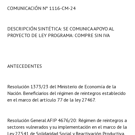
Programas
COMUNICACIÓN Nº 1116-CM-24
LEGISLACIÓN
DESCRIPCIÓN SINTÉTICA: SE COMUNICA APOYO AL
Constitución Nacional
PROYECTO DE LEY PROGRAMA: COMPRE SIN IVA
Constitución Provincial
Carta Orgánica 2007
ANTECEDENTES
Reglamento Interno
Digesto
Resolución 1373/23 del Ministerio de Economía de la
Nación. Beneficiarios del régimen de reintegros establecido
Organigrama
en el marco del artículo 77 de la ley 27467.
DOCUMENTOS
Resolución General AFIP 4676/20: Régimen de reintegros a
Informes de Gestión
sectores vulnerados y su implementación en el marco de la
Ley 27.541 de Solidaridad Social y Reactivación Productiva.
Proyectos Presentados