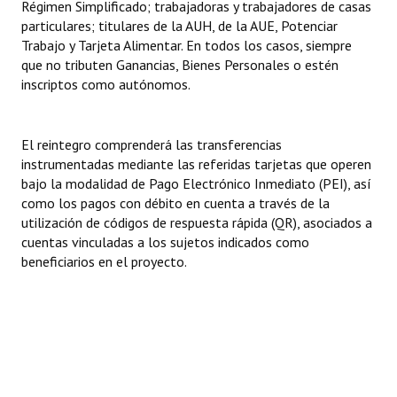
Régimen Simplificado; trabajadoras y trabajadores de casas
INSTITUCIONAL
particulares; titulares de la AUH, de la AUE, Potenciar
Trabajo y Tarjeta Alimentar. En todos los casos, siempre
Antiguos Pobladores
que no tributen Ganancias, Bienes Personales o estén
inscriptos como autónomos.
Noticias Destacadas
Registros y Distinciones
El reintegro comprenderá las transferencias
Datos Históricos
instrumentadas mediante las referidas tarjetas que operen
bajo la modalidad de Pago Electrónico Inmediato (PEI), así
Premio al Mérito - Registro
como los pagos con débito en cuenta a través de la
utilización de códigos de respuesta rápida (QR), asociados a
Audiencias Públicas - Registro
cuentas vinculadas a los sujetos indicados como
beneficiarios en el proyecto.
Mujeres que Dejaron Huellas - Registro
Periodistas Decanos - Registro
Ciudadano Ilustre - Registro
Banca del Vecino - Registro