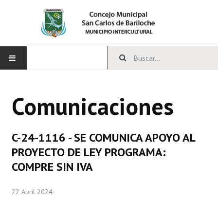
INICIO
Comunicaciones
CONCEJO
Bloques Políticos
C-24-1116 - SE COMUNICA APOYO AL
Integrantes del Concejo
PROYECTO DE LEY PROGRAMA:
COMPRE SIN IVA
Comisiones Permanentes
Comisiones Especiales
22 Abril 2024
Concejales Mandato Cumplido