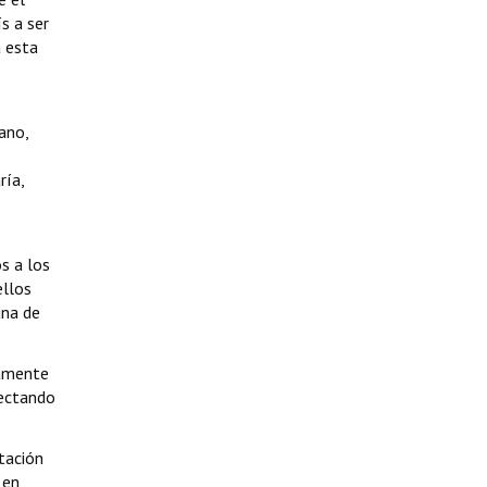
s a ser
a esta
ano,
ría,
s a los
ellos
una de
damente
fectando
tación
 en