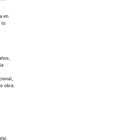
a en
 lo
u
años,
la
cional,
de obra.
006,