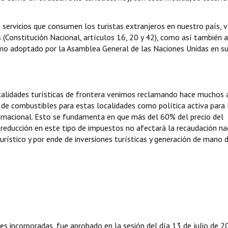
 servicios que consumen los turistas extranjeros en nuestro país, v
s (Constitución Nacional, artículos 16, 20 y 42), como así también a
ismo adoptado por la Asamblea General de las Naciones Unidas en s
ocalidades turísticas de frontera venimos reclamando hace muchos 
e combustibles para estas localidades como política activa para 
ternacional. Esto se fundamenta en que más del 60% del precio del
reducción en este tipo de impuestos no afectará la recaudación na
turístico y por ende de inversiones turísticas y generación de mano 
es incorporadas, fue aprobado en la sesión del día 13 de julio de 2