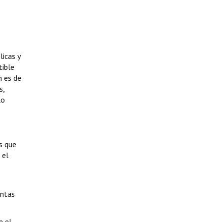
licas y
tible
n es de
s,
lo
s que
 el
intas
e el