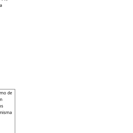
ca
ismo de
en
os
a misma