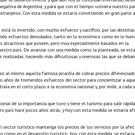
negativa de Argentina, y para que con el tiempo volviera nuestro paí
xtranjeros. Con esta medida se estaría convirtiendo en gran parte 
stá lo invertido, con mucho esfuerzo y sacrificio, por las distintas
aciendo esfuerzos denodados, tanto en lo económico como en lo hum
los atractivos que poseen, pero muy especialmente basados en la
uestro país. De avanzar con una medida como la planteada, se esta
s realizadas, haciendo más dificultosas y onerosas las que se deban
usó al mismo aquella famosa picardía de cobrar precios diferenciado
ndo años de tremendos esfuerzos del sector para concientizar a aqu
traía en el corto plazo a la economía nacional y, por ende, a cada 
nal de la importancia que tuvo y tiene el turismo para salir rápi
tro país hace pocos años atrás, y hoy con esta medida se estaría a
 sector turístico mantenga los precios de los servicios por la afec
io como en el desarrollo turístico; hoy, con esta medida, se estaría