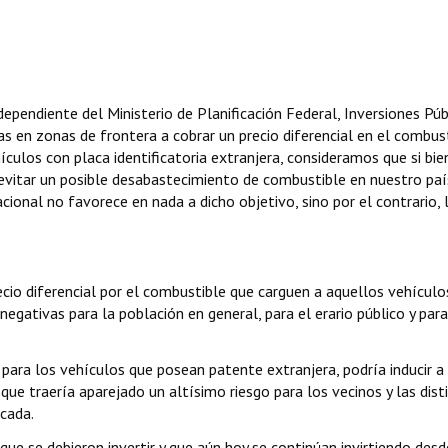
dependiente del Ministerio de Planificación Federal, Inversiones Púb
adas en zonas de frontera a cobrar un precio diferencial en el combus
ulos con placa identificatoria extranjera, consideramos que si bie
vitar un posible desabastecimiento de combustible en nuestro paí
onal no favorece en nada a dicho objetivo, sino por el contrario, 
io diferencial por el combustible que carguen a aquellos vehículo
negativas para la población en general, para el erario público y para
para los vehículos que posean patente extranjera, podría inducir a
ue traería aparejado un altísimo riesgo para los vecinos y las dist
cada.
e se debieron invertir y que aún hoy se continúan invirtiendo desd