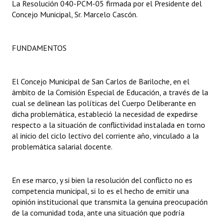
La Resolución 040-PCM-05 firmada por el Presidente del
Concejo Municipal, Sr. Marcelo Cascón.
Dictámenes Asesoría Letrada
Actas de Sesión
FUNDAMENTOS
Informes de Unidad Coordinadora
Ejecución Presupuestaria
El Concejo Municipal de San Carlos de Bariloche, en el
ámbito de la Comisión Especial de Educación, a través de la
Actas de Audiencias Públicas
cual se delinean las políticas del Cuerpo Deliberante en
dicha problemática, estableció la necesidad de expedirse
NORMATIVA
respecto a la situación de conflictividad instalada en torno
al inicio del ciclo lectivo del corriente año, vinculado a la
Comunicaciones
problemática salarial docente.
Declaraciones
En ese marco, y si bien la resolución del conflicto no es
Resoluciones
competencia municipal, si lo es el hecho de emitir una
opinión institucional que transmita la genuina preocupación
Resoluciones de Presidencia
de la comunidad toda, ante una situación que podría