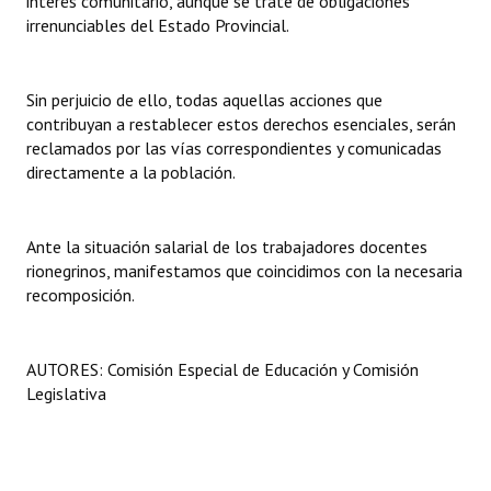
interés comunitario, aunque se trate de obligaciones
Huéspedes de Honor - Registro
irrenunciables del Estado Provincial.
Antiguos Pobladores - Registro
Sin perjuicio de ello, todas aquellas acciones que
Reconocimientos - Registro
contribuyan a restablecer estos derechos esenciales, serán
reclamados por las vías correspondientes y comunicadas
Bariloche, Municipio intercultural
directamente a la población.
Entrega de distinciones
Ante la situación salarial de los trabajadores docentes
REFORMA DE LA CARTA ORGÁNICA
rionegrinos, manifestamos que coincidimos con la necesaria
recomposición.
AUTORES: Comisión Especial de Educación y Comisión
Legislativa