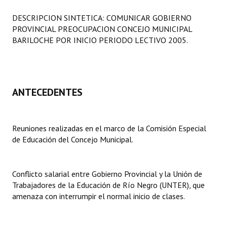
Programas
DESCRIPCION SINTETICA: COMUNICAR GOBIERNO
PROVINCIAL PREOCUPACION CONCEJO MUNICIPAL
LEGISLACIÓN
BARILOCHE POR INICIO PERIODO LECTIVO 2005.
Constitución Nacional
Constitución Provincial
ANTECEDENTES
Carta Orgánica 2007
Reglamento Interno
Reuniones realizadas en el marco de la Comisión Especial
de Educación del Concejo Municipal.
Digesto
Organigrama
Conflicto salarial entre Gobierno Provincial y la Unión de
DOCUMENTOS
Trabajadores de la Educación de Río Negro (UNTER), que
amenaza con interrumpir el normal inicio de clases.
Informes de Gestión
Proyectos Presentados