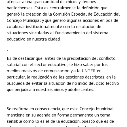
afectar a una gran cantidad de chicos y jóvenes
INSTITUCIONAL
barilochenses. Esta es centralmente la definición que
generó la creación de la Comisión Especial de Educación del
Antiguos Pobladores
Concejo Municipal y que generó algunas acciones en pos de
colaborar institucionalmente con la resolución de
Noticias Destacadas
situaciones vinculadas al funcionamiento del sistema
educativo en nuestra ciudad.
Registros y Distinciones
Datos Históricos
Es de destacar que, antes de la precipitación del conflicto
Premio al Mérito - Registro
salarial con el sector educativo, se hizo saber por los
medios masivos de comunicación y a la UNTER en
Audiencias Públicas - Registro
particular, la realización de las gestiones descriptas, en la
búsqueda de evitar la situación de no inicio del ciclo lectivo
Mujeres que Dejaron Huellas - Registro
que perjudica a nuestros niños y adolescentes.
Periodistas Decanos - Registro
Se reafirma en consecuencia, que este Concejo Municipal
Ciudadano Ilustre - Registro
mantiene en su agenda en forma permanente un tema
sensible como lo es el de la educación, puesto que es de
Banca del Vecino - Registro