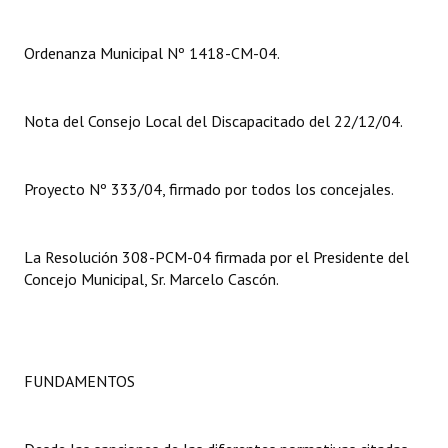
Dictámenes Asesoría Letrada
Ordenanza Municipal Nº 1418-CM-04.
Actas de Sesión
Nota del Consejo Local del Discapacitado del 22/12/04.
Informes de Unidad Coordinadora
Ejecución Presupuestaria
Proyecto Nº 333/04, firmado por todos los concejales.
Actas de Audiencias Públicas
NORMATIVA
La Resolución 308-PCM-04 firmada por el Presidente del
Concejo Municipal, Sr. Marcelo Cascón.
Comunicaciones
Declaraciones
Resoluciones
FUNDAMENTOS
Resoluciones de Presidencia