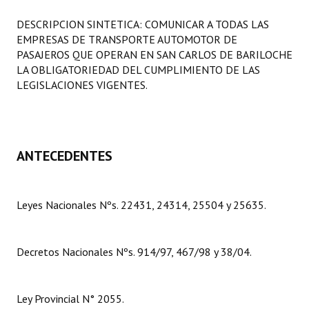
Programas
DESCRIPCION SINTETICA: COMUNICAR A TODAS LAS
EMPRESAS DE TRANSPORTE AUTOMOTOR DE
LEGISLACIÓN
PASAJEROS QUE OPERAN EN SAN CARLOS DE BARILOCHE
LA OBLIGATORIEDAD DEL CUMPLIMIENTO DE LAS
Constitución Nacional
LEGISLACIONES VIGENTES.
Constitución Provincial
Carta Orgánica 2007
ANTECEDENTES
Reglamento Interno
Digesto
Leyes Nacionales Nºs. 22431, 24314, 25504 y 25635.
Organigrama
DOCUMENTOS
Decretos Nacionales Nºs. 914/97, 467/98 y 38/04.
Informes de Gestión
Ley Provincial N° 2055.
Proyectos Presentados