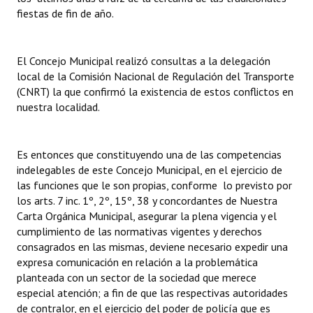
fiestas de fin de año.
Huéspedes de Honor - Registro
Antiguos Pobladores - Registro
El Concejo Municipal realizó consultas a la delegación
Reconocimientos - Registro
local de la Comisión Nacional de Regulación del Transporte
(CNRT) la que confirmó la existencia de estos conflictos en
Bariloche, Municipio intercultural
nuestra localidad.
Entrega de distinciones
Es entonces que constituyendo una de las competencias
REFORMA DE LA CARTA ORGÁNICA
indelegables de este Concejo Municipal, en el ejercicio de
las funciones que le son propias, conforme lo previsto por
los arts. 7 inc. 1º, 2º, 15º, 38 y concordantes de Nuestra
Carta Orgánica Municipal, asegurar la plena vigencia y el
cumplimiento de las normativas vigentes y derechos
consagrados en las mismas, deviene necesario expedir una
expresa comunicación en relación a la problemática
planteada con un sector de la sociedad que merece
especial atención; a fin de que las respectivas autoridades
de contralor, en el ejercicio del poder de policía que es