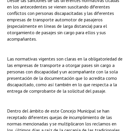
Desde las sanciones de las diferentes normativas citadas
INSTITUCIONAL
en los antecedentes se vienen suscitando diferentes
conflictos con personas discapacitadas y las diferentes
Antiguos Pobladores
empresas de transporte automotor de pasajeros
(especialmente en líneas de larga distancia) para el
Noticias Destacadas
otorgamiento de pasajes sin cargo para ellos y sus
acompañantes.
Registros y Distinciones
Datos Históricos
Las normativas vigentes son claras en la obligatoriedad de
las empresas de transporte a otorgar pases sin cargo a
Premio al Mérito - Registro
personas con discapacidad y un acompañante con la sola
Audiencias Públicas - Registro
presentación de la documentación que lo acredita como
discapacitado, como así también en lo que respecta a la
Mujeres que Dejaron Huellas - Registro
entrega de comprobante de la solicitud del pasaje.
Periodistas Decanos - Registro
Dentro del ámbito de este Concejo Municipal se han
Ciudadano Ilustre - Registro
receptado diferentes quejas de incumplimiento de las
normas mencionadas y se multiplicaron los reclamos en
Banca del Vecino - Registro
los últimos días a raíz de la cercanía de las tradicionales