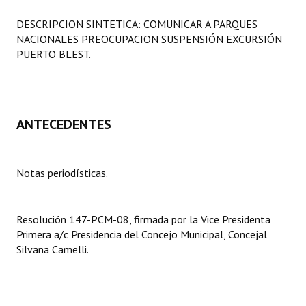
Programas
DESCRIPCION SINTETICA: COMUNICAR A PARQUES
NACIONALES PREOCUPACION SUSPENSIÓN EXCURSIÓN
LEGISLACIÓN
PUERTO BLEST.
Constitución Nacional
Constitución Provincial
ANTECEDENTES
Carta Orgánica 2007
Reglamento Interno
Notas periodísticas.
Digesto
Organigrama
Resolución 147-PCM-08, firmada por la Vice Presidenta
Primera a/c Presidencia del Concejo Municipal, Concejal
DOCUMENTOS
Silvana Camelli.
Informes de Gestión
Proyectos Presentados