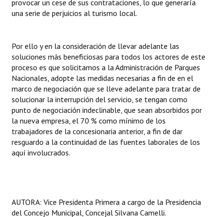
provocar un cese de sus contrataciones, lo que generaría
INSTITUCIONAL
una serie de perjuicios al turismo local.
Antiguos Pobladores
Por ello y en la consideración de llevar adelante las
Noticias Destacadas
soluciones más beneficiosas para todos los actores de este
proceso es que solicitamos a la Administración de Parques
Registros y Distinciones
Nacionales, adopte las medidas necesarias a fin de en el
marco de negociación que se lleve adelante para tratar de
Datos Históricos
solucionar la interrupción del servicio, se tengan como
Premio al Mérito - Registro
punto de negociación indeclinable, que sean absorbidos por
la nueva empresa, el 70 % como mínimo de los
Audiencias Públicas - Registro
trabajadores de la concesionaria anterior, a fin de dar
resguardo a la continuidad de las fuentes laborales de los
Mujeres que Dejaron Huellas - Registro
aquí involucrados.
Periodistas Decanos - Registro
Ciudadano Ilustre - Registro
AUTORA: Vice Presidenta Primera a cargo de la Presidencia
Banca del Vecino - Registro
del Concejo Municipal, Concejal Silvana Camelli.