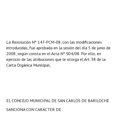
Huéspedes de Honor - Registro
Antiguos Pobladores - Registro
Reconocimientos - Registro
Bariloche, Municipio intercultural
La Resolución Nº 147-PCM-08, con las modificaciones
introducidas, fue aprobada en la sesión del día 5 de junio de
Entrega de distinciones
2008, según consta en el Acta Nº 904/08. Por ello, en
ejercicio de las atribuciones que le otorga el Art. 38 de la
REFORMA DE LA CARTA ORGÁNICA
Carta Orgánica Municipal,
EL CONCEJO MUNICIPAL DE SAN CARLOS DE BARILOCHE
SANCIONA CON CARÁCTER DE