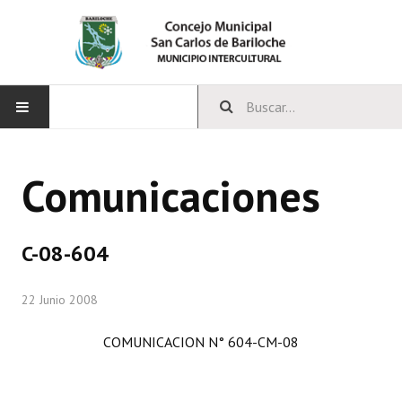
INICIO
Comunicaciones
CONCEJO
Bloques Políticos
C-08-604
Integrantes del Concejo
22 Junio 2008
Comisiones Permanentes
COMUNICACION N° 604-CM-08
Comisiones Especiales
Concejales Mandato Cumplido