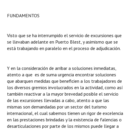
Dictámenes Asesoría Letrada
FUNDAMENTOS
Actas de Sesión
Visto que se ha interrumpido el servicio de excursiones que
Informes de Unidad Coordinadora
se llevaban adelante en Puerto Blest, y asimismo que se
Ejecución Presupuestaria
está trabajando en paralelo en el proceso de adjudicación.
Actas de Audiencias Públicas
Y en la consideración de arribar a soluciones inmediatas,
NORMATIVA
atento a que es de suma urgencia encontrar soluciones
que abarquen medidas que beneficien a los trabajadores de
Comunicaciones
los diversos gremios involucrados en la actividad, como así
también reactivar a la mayor brevedad posible el servicio
Declaraciones
de las excursiones llevadas a cabo, atento a que las
mismas son demandadas por un sector del turismo
Resoluciones
internacional, el cual sabemos tienen un rigor de excelencia
en las prestaciones brindadas y la existencia de falencias o
Resoluciones de Presidencia
desarticulaciones por parte de los mismos puede llegar a