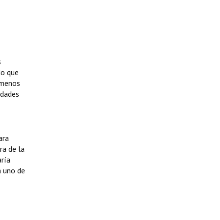
s
do que
 menos
idades
ara
ra de la
aría
a uno de