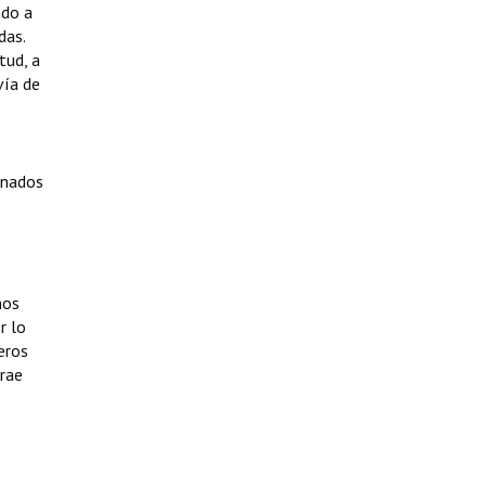
ndo a
das.
tud, a
vía de
onados
mos
r lo
eros
trae