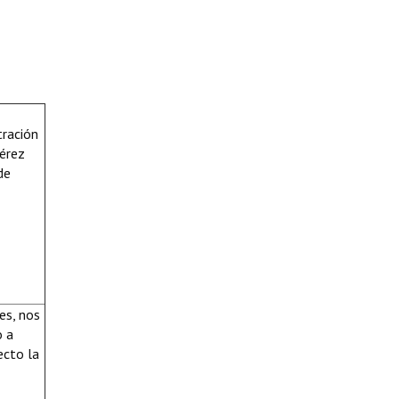
tración
Pérez
de
es, nos
o a
ecto la