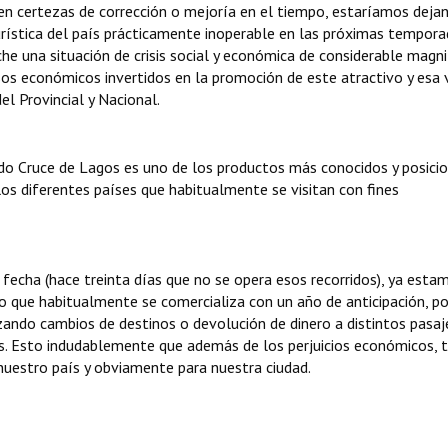
nen certezas de corrección o mejoría en el tiempo, estaríamos deja
rística del país prácticamente inoperable en las próximas tempora
e una situación de crisis social y económica de considerable magni
sos económicos invertidos en la promoción de este atractivo y esa 
l Provincial y Nacional.
ado Cruce de Lagos es uno de los productos más conocidos y posici
os diferentes países que habitualmente se visitan con fines
 fecha (hace treinta días que no se opera esos recorridos), ya esta
 que habitualmente se comercializa con un año de anticipación, po
izando cambios de destinos o devolución de dinero a distintos pasaj
os. Esto indudablemente que además de los perjuicios económicos, 
 nuestro país y obviamente para nuestra ciudad.