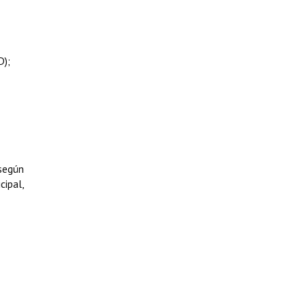
D);
 según
cipal,