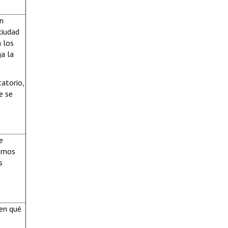
en
ciudad
 los
a la
tatorio,
e se
e
ximos
s
men qué