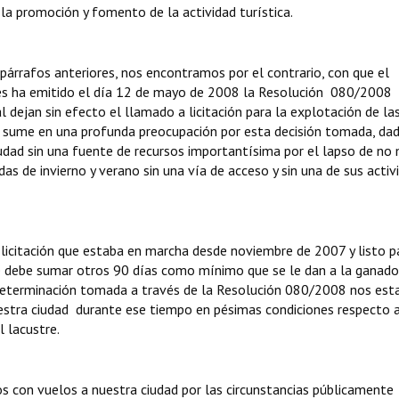
la promoción y fomento de la actividad turística.
párrafos anteriores, nos encontramos por el contrario, con que el
les ha emitido el día 12 de mayo de 2008 la Resolución 080/2008
al dejan sin efecto el llamado a licitación para la explotación de la
nos sume en una profunda preocupación por esta decisión tomada, da
iudad sin una fuente de recursos importantísima por el lapso de no
 de invierno y verano sin una vía de acceso y sin una de sus activ
icitación que estaba en marcha desde noviembre de 2007 y listo p
e debe sumar otros 90 días como mínimo que se le dan a la ganado
a determinación tomada a través de la Resolución 080/2008 nos est
estra ciudad durante ese tiempo en pésimas condiciones respecto 
l lacustre.
s con vuelos a nuestra ciudad por las circunstancias públicamente