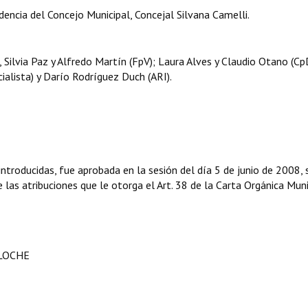
encia del Concejo Municipal, Concejal Silvana Camelli.
 Silvia Paz y Alfredo Martín (FpV); Laura Alves y Claudio Otano (Cp
ialista) y Darío Rodríguez Duch (ARI).
troducidas, fue aprobada en la sesión del día 5 de junio de 2008,
e las atribuciones que le otorga el Art. 38 de la Carta Orgánica Muni
ILOCHE