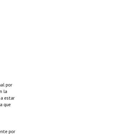
nal por
n la
 a estar
ia que
ente por