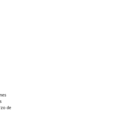
ones
s
rzo de