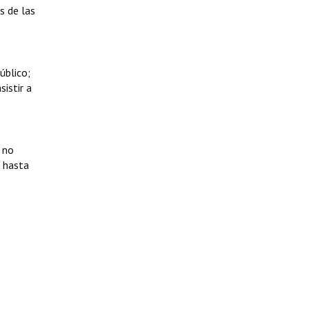
s de las
úblico;
sistir a
 no
e hasta