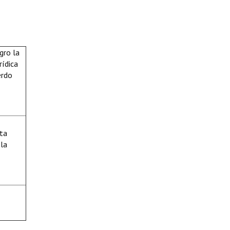
gro la
rídica
erdo
lta
 la