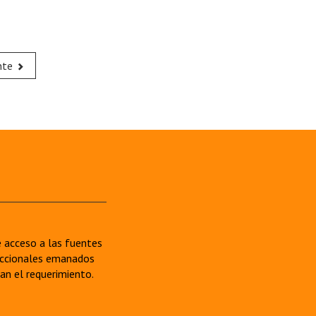
nte
re acceso a las fuentes
sdiccionales emanados
van el requerimiento.