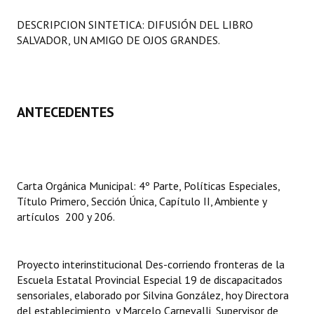
Programas
DESCRIPCION SINTETICA: DIFUSIÓN DEL
LIBRO
SALVADOR, UN AMIGO DE OJOS GRANDES.
LEGISLACIÓN
Constitución Nacional
Constitución Provincial
ANTECEDENTES
Carta Orgánica 2007
Reglamento Interno
Carta Orgánica Municipal: 4º Parte, Políticas Especiales,
Digesto
Título Primero, Sección Única, Capítulo II, Ambiente y
artículos 200 y 206.
Organigrama
DOCUMENTOS
Proyecto interinstitucional Des-corriendo fronteras de la
Escuela Estatal Provincial Especial 19 de discapacitados
Informes de Gestión
sensoriales, elaborado por Silvina González, hoy Directora
del establecimiento, y Marcelo Carnevalli, Supervisor de
Proyectos Presentados