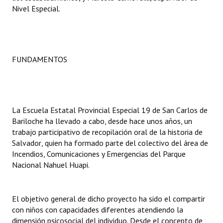
Nivel Especial.
Dictámenes Asesoría Letrada
Actas de Sesión
FUNDAMENTOS
Informes de Unidad Coordinadora
Ejecución Presupuestaria
Actas de Audiencias Públicas
La Escuela Estatal Provincial Especial 19 de San Carlos de
Bariloche ha llevado a cabo, desde hace unos años, un
NORMATIVA
trabajo participativo de recopilación oral de la historia de
Salvador, quien ha formado parte del colectivo del área de
Comunicaciones
Incendios, Comunicaciones y Emergencias del Parque
Nacional Nahuel Huapi.
Declaraciones
Resoluciones
El objetivo general de dicho proyecto ha sido el compartir
Resoluciones de Presidencia
con niños con capacidades diferentes atendiendo la
dimensión psicosocial del individuo. Desde el concepto de