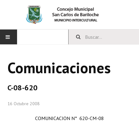
INICIO
Comunicaciones
CONCEJO
Bloques Políticos
C-08-620
Integrantes del Concejo
16 Octubre 2008
Comisiones Permanentes
COMUNICACION N° 620-CM-08
Comisiones Especiales
Concejales Mandato Cumplido