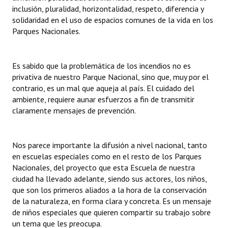
INSTITUCIONAL
inclusión, pluralidad, horizontalidad, respeto, diferencia y
solidaridad en el uso de espacios comunes de la vida en los
Antiguos Pobladores
Parques Nacionales.
Noticias Destacadas
Es sabido que la problemática de los incendios no es
Registros y Distinciones
privativa de nuestro Parque Nacional, sino que, muy por el
contrario, es un mal que aqueja al país. El cuidado del
Datos Históricos
ambiente, requiere aunar esfuerzos a fin de transmitir
claramente mensajes de prevención.
Premio al Mérito - Registro
Audiencias Públicas - Registro
Nos parece importante la difusión a nivel nacional, tanto
Mujeres que Dejaron Huellas - Registro
en escuelas especiales como en el resto de los Parques
Nacionales, del proyecto que esta Escuela de nuestra
Periodistas Decanos - Registro
ciudad ha llevado adelante, siendo sus actores, los niños,
que son los primeros aliados a la hora de la conservación
Ciudadano Ilustre - Registro
de la naturaleza, en forma clara y concreta. Es un mensaje
de niños especiales que quieren compartir su trabajo sobre
Banca del Vecino - Registro
un tema que les preocupa.