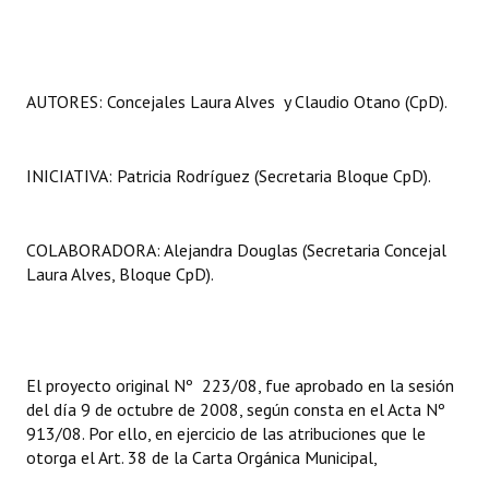
Huéspedes de Honor - Registro
Antiguos Pobladores - Registro
AUTORES: Concejales Laura Alves y Claudio Otano (CpD).
Reconocimientos - Registro
Bariloche, Municipio intercultural
INICIATIVA: Patricia Rodríguez (Secretaria Bloque CpD).
Entrega de distinciones
REFORMA DE LA CARTA ORGÁNICA
COLABORADORA: Alejandra Douglas (Secretaria Concejal
Laura Alves, Bloque CpD).
El proyecto original Nº 223/08, fue aprobado en la sesión
del día 9 de octubre de 2008, según consta en el Acta Nº
913/08. Por ello, en ejercicio de las atribuciones que le
otorga el Art. 38 de la Carta Orgánica Municipal,