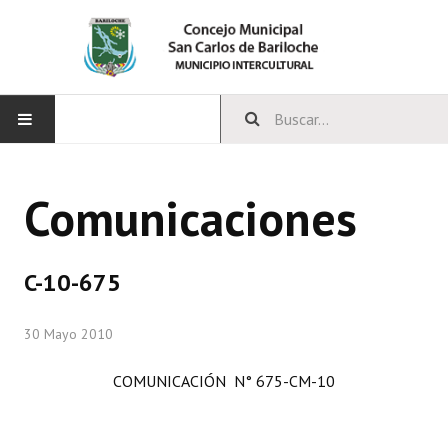
INICIO
Comunicaciones
CONCEJO
Bloques Políticos
C-10-675
Integrantes del Concejo
30 Mayo 2010
Comisiones Permanentes
COMUNICACIÓN N° 675-CM-10
Comisiones Especiales
Concejales Mandato Cumplido