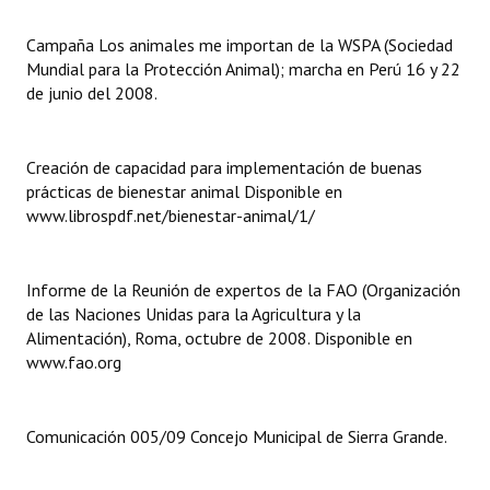
Campaña Los animales me importan de la WSPA (Sociedad
Dictámenes Asesoría Letrada
Mundial para la Protección Animal); marcha en Perú 16 y 22
Actas de Sesión
de junio del 2008.
Informes de Unidad Coordinadora
Creación de capacidad para implementación de buenas
Ejecución Presupuestaria
prácticas de bienestar animal Disponible en
www.librospdf.net/bienestar-animal/1/
Actas de Audiencias Públicas
NORMATIVA
Informe de la Reunión de expertos de la FAO (Organización
de las Naciones Unidas para la Agricultura y la
Comunicaciones
Alimentación), Roma, octubre de 2008. Disponible en
www.fao.org
Declaraciones
Resoluciones
Comunicación 005/09 Concejo Municipal de Sierra Grande.
Resoluciones de Presidencia