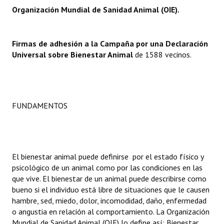
INSTITUCIONAL
Organización Mundial de Sanidad Animal (OIE).
Antiguos Pobladores
Firmas de adhesión a la Campaña por una Declaración
Noticias Destacadas
Universal sobre Bienestar Animal
de 1588 vecinos.
Registros y Distinciones
Datos Históricos
FUNDAMENTOS
Premio al Mérito - Registro
Audiencias Públicas - Registro
Mujeres que Dejaron Huellas - Registro
El bienestar animal puede definirse por el estado físico y
psicológico de un animal como por las condiciones en las
Periodistas Decanos - Registro
que vive. El bienestar de un animal puede describirse como
bueno si el individuo está libre de situaciones que le causen
Ciudadano Ilustre - Registro
hambre, sed, miedo, dolor, incomodidad, daño, enfermedad
o angustia en relación al comportamiento. La Organización
Banca del Vecino - Registro
Mundial de Sanidad Animal (OIE) lo define así: Bienestar