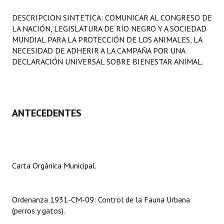
Programas
DESCRIPCION SINTETICA: COMUNICAR AL CONGRESO DE
LA NACIÓN, LEGISLATURA DE RÍO NEGRO Y A SOCIEDAD
LEGISLACIÓN
MUNDIAL PARA LA PROTECCIÓN DE LOS ANIMALES, LA
NECESIDAD DE ADHERIR A LA CAMPAÑA POR UNA
Constitución Nacional
DECLARACIÓN UNIVERSAL SOBRE BIENESTAR ANIMAL.
Constitución Provincial
Carta Orgánica 2007
ANTECEDENTES
Reglamento Interno
Digesto
Organigrama
Carta Orgánica Municipal.
DOCUMENTOS
Ordenanza 1931-CM-09: Control de la Fauna Urbana
Informes de Gestión
(perros y gatos).
Proyectos Presentados