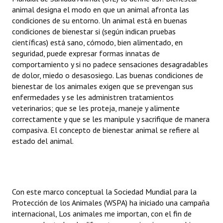
animal designa el modo en que un animal afronta las
Huéspedes de Honor - Registro
condiciones de su entorno. Un animal está en buenas
Antiguos Pobladores - Registro
condiciones de bienestar si (según indican pruebas
científicas) está sano, cómodo, bien alimentado, en
Reconocimientos - Registro
seguridad, puede expresar formas innatas de
comportamiento y si no padece sensaciones desagradables
Bariloche, Municipio intercultural
de dolor, miedo o desasosiego. Las buenas condiciones de
bienestar de los animales exigen que se prevengan sus
Entrega de distinciones
enfermedades y se les administren tratamientos
veterinarios; que se les proteja, maneje y alimente
REFORMA DE LA CARTA ORGÁNICA
correctamente y que se les manipule y sacrifique de manera
compasiva. El concepto de bienestar animal se refiere al
estado del animal.
Con este marco conceptual la Sociedad Mundial para la
Protección de los Animales (WSPA) ha iniciado una campaña
internacional, Los animales me importan, con el fin de