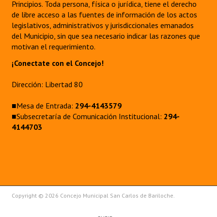
Principios. Toda persona, física o jurídica, tiene el derecho
de libre acceso a las fuentes de información de los actos
Dictámenes Asesoría Letrada
legislativos, administrativos y jurisdiccionales emanados
del Municipio, sin que sea necesario indicar las razones que
Actas de Sesión
motivan el requerimiento.
Informes de Unidad Coordinadora
¡Conectate con el Concejo!
Ejecución Presupuestaria
Dirección: Libertad 80
Actas de Audiencias Públicas
■Mesa de Entrada:
294-4143579
■Subsecretaría de Comunicación Institucional:
294-
NORMATIVA
4144703
Comunicaciones
Declaraciones
Resoluciones
Copyright © 2026 Concejo Municipal San Carlos de Bariloche.
Resoluciones de Presidencia