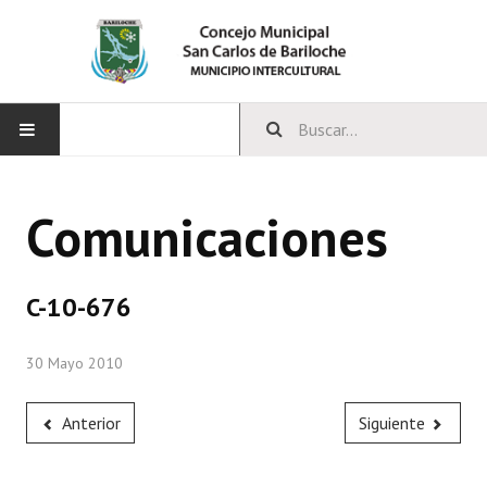
INICIO
Comunicaciones
CONCEJO
Bloques Políticos
C-10-676
Integrantes del Concejo
30 Mayo 2010
Comisiones Permanentes
Comisiones Especiales
Anterior
Siguiente
Concejales Mandato Cumplido