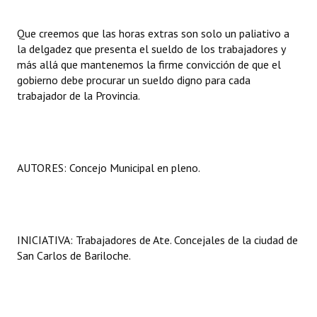
INSTITUCIONAL
Que creemos que las horas extras son solo un paliativo a
Antiguos Pobladores
la delgadez que presenta el sueldo de los trabajadores y
más allá que mantenemos la firme convicción de que el
Noticias Destacadas
gobierno debe procurar un sueldo digno para cada
trabajador de la Provincia.
Registros y Distinciones
Datos Históricos
Premio al Mérito - Registro
AUTORES: Concejo Municipal en pleno.
Audiencias Públicas - Registro
Mujeres que Dejaron Huellas - Registro
INICIATIVA: Trabajadores de Ate. Concejales de la ciudad de
Periodistas Decanos - Registro
San Carlos de Bariloche.
Ciudadano Ilustre - Registro
Banca del Vecino - Registro