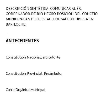
Programas
DESCRIPCIÓN SINTÉTICA: COMUNICAR AL SR.
GOBERNADOR DE RÍO NEGRO POSICIÓN DEL CONCEJO
LEGISLACIÓN
MUNICIPAL ANTE EL ESTADO DE SALUD PÚBLICA EN
BARILOCHE.
Constitución Nacional
.
Constitución Provincial
ANTECEDENTES
Carta Orgánica 2007
Reglamento Interno
Constitución Nacional, artículo 42.
Digesto
Constitución Provincial, Preámbulo.
Organigrama
DOCUMENTOS
Carta Orgánica Municipal.
Informes de Gestión
Proyectos Presentados