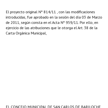
Huéspedes de Honor - Registro
El proyecto original Nº 814/11 , con las modificaciones
Antiguos Pobladores - Registro
introducidas, fue aprobado en la sesión del día 03 de Marzo
de 2011, según consta en el Acta Nº 959/11. Por ello, en
Reconocimientos - Registro
ejercicio de las atribuciones que le otorga el Art. 38 de la
Carta Orgánica Municipal,
Bariloche, Municipio intercultural
Entrega de distinciones
REFORMA DE LA CARTA ORGÁNICA
EL CONCEJO MUNICIPAL DE SAN CARLOS DE BARILOCHE