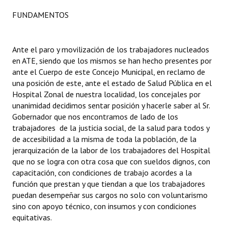
FUNDAMENTOS
Dictámenes Asesoría Letrada
Actas de Sesión
Ante el paro y movilización de los trabajadores nucleados
en ATE, siendo que los mismos se han hecho presentes por
Informes de Unidad Coordinadora
ante el Cuerpo de este Concejo Municipal, en reclamo de
una posición de este, ante el estado de Salud Pública en el
Ejecución Presupuestaria
Hospital Zonal de nuestra localidad, los concejales por
Actas de Audiencias Públicas
unanimidad decidimos sentar posición y hacerle saber al Sr.
Gobernador que nos encontramos de lado de los
NORMATIVA
trabajadores de la justicia social, de la salud para todos y
de accesibilidad a la misma de toda la población, de la
jerarquización de la labor de los trabajadores del Hospital
Comunicaciones
que no se logra con otra cosa que con sueldos dignos, con
Declaraciones
capacitación, con condiciones de trabajo acordes a la
función que prestan y que tiendan a que los trabajadores
Resoluciones
puedan desempeñar sus cargos no solo con voluntarismo
sino con apoyo técnico, con insumos y con condiciones
Resoluciones de Presidencia
equitativas.