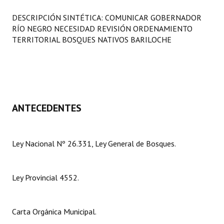
Programas
DESCRIPCIÓN SINTÉTICA: COMUNICAR GOBERNADOR
RÍO NEGRO NECESIDAD REVISIÓN ORDENAMIENTO
LEGISLACIÓN
TERRITORIAL BOSQUES NATIVOS BARILOCHE
Constitución Nacional
Constitución Provincial
Carta Orgánica 2007
ANTECEDENTES
Reglamento Interno
Digesto
Ley Nacional Nº 26.331, Ley General de Bosques.
Organigrama
Ley Provincial 4552.
DOCUMENTOS
Informes de Gestión
Carta Orgánica Municipal.
Proyectos Presentados