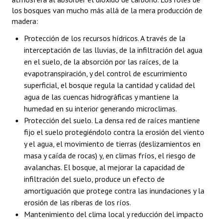
los bosques van mucho más allá de la mera producción de
Huéspedes de Honor - Registro
madera:
Antiguos Pobladores - Registro
Protección de los recursos hídricos. A través de la
interceptación de las lluvias, de la infiltración del agua
Reconocimientos - Registro
en el suelo, de la absorción por las raíces, de la
Bariloche, Municipio intercultural
evapotranspiración, y del control de escurrimiento
superficial, el bosque regula la cantidad y calidad del
Entrega de distinciones
agua de las cuencas hidrográficas y mantiene la
humedad en su interior generando microclimas.
REFORMA DE LA CARTA ORGÁNICA
Protección del suelo. La densa red de raíces mantiene
fijo el suelo protegiéndolo contra la erosión del viento
y el agua, el movimiento de tierras (deslizamientos en
masa y caída de rocas) y, en climas fríos, el riesgo de
avalanchas. El bosque, al mejorar la capacidad de
infiltración del suelo, produce un efecto de
amortiguación que protege contra las inundaciones y la
erosión de las riberas de los ríos.
Mantenimiento del clima local y reducción del impacto