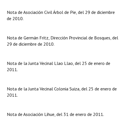
Dictámenes Asesoría Letrada
Nota de Asociación Civil Árbol de Pie, del 29 de diciembre
de 2010.
Actas de Sesión
Informes de Unidad Coordinadora
Nota de Germán Fritz, Dirección Provincial de Bosques, del
29 de diciembre de 2010.
Ejecución Presupuestaria
Actas de Audiencias Públicas
Nota de la Junta Vecinal Llao Llao, del 25 de enero de
2011.
NORMATIVA
Comunicaciones
Nota de la Junta Vecinal Colonia Suiza, del 25 de enero de
2011.
Declaraciones
Resoluciones
Nota de Asociación Lihue, del 31 de enero de 2011.
Resoluciones de Presidencia