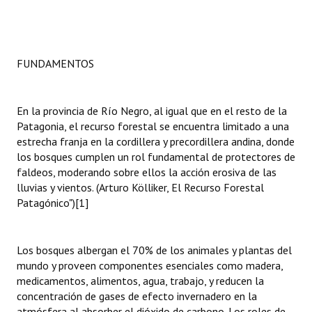
INSTITUCIONAL
Antiguos Pobladores
FUNDAMENTOS
Noticias Destacadas
Registros y Distinciones
En la provincia de Río Negro, al igual que en el resto de la
Patagonia, el recurso forestal se encuentra limitado a una
Datos Históricos
estrecha franja en la cordillera y precordillera andina, donde
Premio al Mérito - Registro
los bosques cumplen un rol fundamental de protectores de
faldeos, moderando sobre ellos la acción erosiva de las
Audiencias Públicas - Registro
lluvias y vientos. (Arturo Kölliker, El Recurso Forestal
Patagónico")
[1]
Mujeres que Dejaron Huellas - Registro
Periodistas Decanos - Registro
Los bosques albergan el 70% de los animales y plantas del
mundo y proveen componentes esenciales como madera,
Ciudadano Ilustre - Registro
medicamentos, alimentos, agua, trabajo, y reducen la
concentración de gases de efecto invernadero en la
Banca del Vecino - Registro
atmósfera al absorber el dióxido de carbono. Los roles de