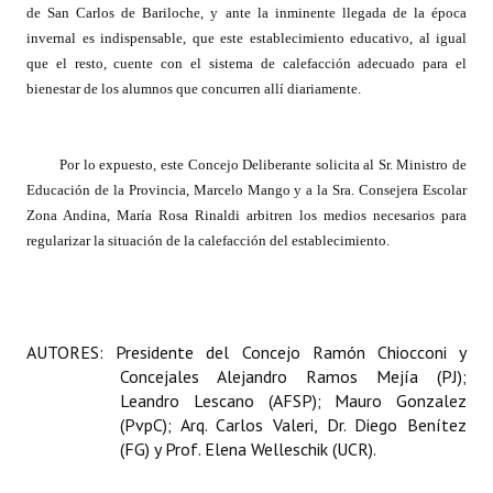
de San Carlos de Bariloche, y ante la inminente llegada de la época
INSTITUCIONAL
invernal es indispensable, que este establecimiento educativo, al igual
que el resto, cuente con el sistema de calefacción adecuado para el
Antiguos Pobladores
bienestar de los alumnos que concurren allí diariamente.
Noticias Destacadas
Registros y Distinciones
Por lo expuesto, este Concejo Deliberante solicita al Sr. Ministro de
Educación de la Provincia, Marcelo Mango y a la Sra. Consejera Escolar
Datos Históricos
Zona Andina, María Rosa Rinaldi arbitren los medios necesarios para
regularizar la situación de la calefacción del establecimiento.
Premio al Mérito - Registro
Audiencias Públicas - Registro
Mujeres que Dejaron Huellas - Registro
AUTORES:
Presidente del Concejo Ramón Chiocconi y
Concejales Alejandro Ramos Mejía (PJ);
Periodistas Decanos - Registro
Leandro Lescano (AFSP); Mauro Gonzalez
(PvpC); Arq. Carlos Valeri, Dr. Diego Benítez
Ciudadano Ilustre - Registro
(FG) y Prof. Elena Welleschik (UCR).
Banca del Vecino - Registro