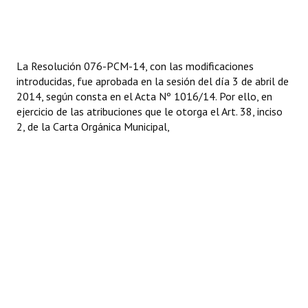
Huéspedes de Honor - Registro
Antiguos Pobladores - Registro
La Resolución 076-PCM-14, con las modificaciones
Reconocimientos - Registro
introducidas, fue aprobada en la sesión del día 3 de abril de
2014, según consta en el Acta Nº 1016/14. Por ello, en
Bariloche, Municipio intercultural
ejercicio de las atribuciones que le otorga el Art. 38, inciso
2, de la Carta Orgánica Municipal,
Entrega de distinciones
REFORMA DE LA CARTA ORGÁNICA