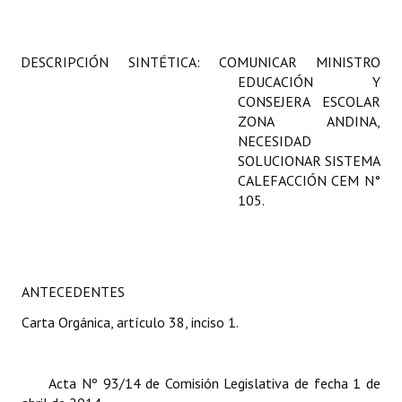
Programas
LEGISLACIÓN
DESCRIPCIÓN SINTÉTICA:
COMUNICAR MINISTRO
EDUCACIÓN Y
Constitución Nacional
CONSEJERA ESCOLAR
ZONA ANDINA,
Constitución Provincial
NECESIDAD
SOLUCIONAR SISTEMA
Carta Orgánica 2007
CALEFACCIÓN CEM N°
105.
Reglamento Interno
Digesto
Organigrama
ANTECEDENTES
Carta Orgánica, artículo 38, inciso 1.
DOCUMENTOS
Informes de Gestión
Acta Nº 93/14 de Comisión Legislativa de fecha 1 de
Proyectos Presentados