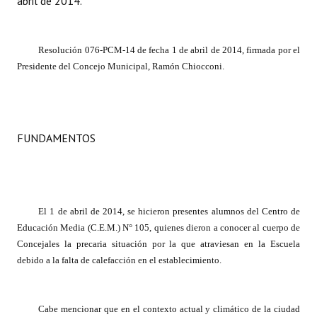
abril de 2014.
Dictámenes Asesoría Letrada
Resolución 076-PCM-14 de fecha 1 de abril de 2014, firmada por el
Actas de Sesión
Presidente del Concejo Municipal, Ramón Chiocconi.
Informes de Unidad Coordinadora
Ejecución Presupuestaria
FUNDAMENTOS
Actas de Audiencias Públicas
NORMATIVA
Comunicaciones
El 1 de abril de 2014, se hicieron presentes alumnos del Centro de
Educación Media (C.E.M.) N° 105, quienes dieron a conocer al cuerpo de
Declaraciones
Concejales la precaria situación por la que atraviesan en la Escuela
debido a la falta de calefacción en el establecimiento.
Resoluciones
Resoluciones de Presidencia
Cabe mencionar que en el contexto actual y climático de la ciudad