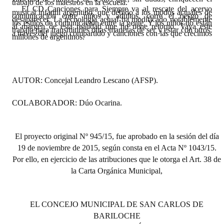
trabajo de los maestros en la escuela.
El CD Canciones para Siempre va al rescate del acervo
musical infantil argentino, que debido a los modos actuales de
comunicación
entre niños y adultos, corre el riesgo de
desaparecer. La tecnología actual ha modificado notablemente
Dictámenes Asesoría Letrada
los estilos de comunicación entre la gente. Y los niños no están
al margen de esta realidad que no tiene retorno. Vaya este
trabajo para transmitirles otras maneras de ser y estar con otros:
a través del juego compartido y canciones con las que crecimos
millones de argentinos.
Actas de Sesión
Informes de Unidad Coordinadora
AUTOR:
Concejal Leandro Lescano (AFSP).
Ejecución Presupuestaria
Actas de Audiencias Públicas
COLABORADOR:
Dúo Ocarina.
NORMATIVA
El proyecto original Nº 945/15, fue aprobado en la sesión del día
Comunicaciones
19 de noviembre de 2015, según consta en el Acta Nº 1043/15.
Por ello, en ejercicio de las atribuciones que le otorga el Art. 38 de
Declaraciones
la Carta Orgánica Municipal,
Resoluciones
EL CONCEJO MUNICIPAL DE SAN CARLOS DE
Resoluciones de Presidencia
BARILOCHE