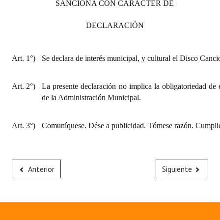
SANCIONA CON CARÁCTER DE
INSTITUCIONAL
DECLARACIÓN
Antiguos Pobladores
Noticias Destacadas
Art. 1°)
Se declara de interés m
unicipal, y cultural el Disco Canc
Registros y Distinciones
Art. 2°)
La presente declaración no implica la obligatoriedad de 
Datos Históricos
de la Administración Municipal.
Premio al Mérito - Registro
Art. 3°)
Comuníquese. Dése a publicidad. Tómese razón. Cumplid
Audiencias Públicas - Registro
Mujeres que Dejaron Huellas - Registro
Anterior
Siguiente
Periodistas Decanos - Registro
Ciudadano Ilustre - Registro
Banca del Vecino - Registro