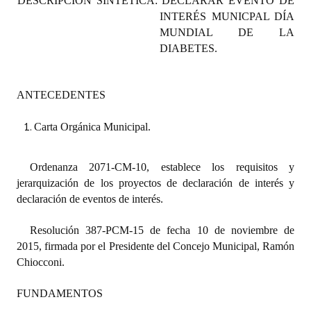
DESCRIPCIÓN SINTÉTICA: DECLARAR EVENTO DE
Programas
INTERÉS MUNICPAL DÍA
MUNDIAL DE LA
LEGISLACIÓN
DIABETES.
Constitución Nacional
ANTECEDENTES
Constitución Provincial
Carta Orgánica Municipal.
Carta Orgánica 2007
Reglamento Interno
Ordenanza 2071-CM-10, establece los requisitos y
jerarquización de los proyectos de declaración de interés y
Digesto
declaración de eventos de interés.
Organigrama
Resolución 387-PCM-15 de fecha 10 de noviembre de
2015, firmada por el Presidente del Concejo Municipal, Ramón
DOCUMENTOS
Chiocconi.
Informes de Gestión
FUNDAMENTOS
Proyectos Presentados