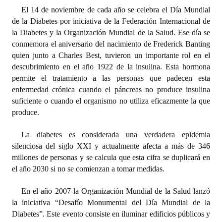
El 14 de noviembre de cada año se celebra el Día Mundial
Dictámenes Asesoría Letrada
de la Diabetes por iniciativa de la Federación Internacional de
la Diabetes y la Organización Mundial de la Salud. Ese día se
Actas de Sesión
conmemora el aniversario del nacimiento de Frederick Banting
quien junto a Charles Best, tuvieron un importante rol en el
Informes de Unidad Coordinadora
descubrimiento en el año 1922 de la insulina. Esta hormona
permite el tratamiento a las personas que padecen esta
Ejecución Presupuestaria
enfermedad crónica cuando el páncreas no produce insulina
suficiente o cuando el organismo no utiliza eficazmente la que
Actas de Audiencias Públicas
produce.
NORMATIVA
La diabetes es considerada una verdadera epidemia
Comunicaciones
silenciosa del siglo XXI y actualmente afecta a más de 346
millones de personas y se calcula que esta cifra se duplicará en
Declaraciones
el año 2030 si no se comienzan a tomar medidas.
Resoluciones
En el año 2007 la Organización Mundial de la Salud lanzó
la iniciativa “Desafío Monumental del Día Mundial de la
Resoluciones de Presidencia
Diabetes”. Este evento consiste en iluminar edificios públicos y