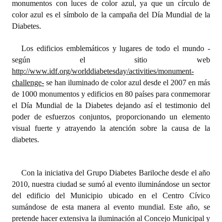
monumentos con luces de color azul, ya que un círculo de
INSTITUCIONAL
color azul es el símbolo de la campaña del Día Mundial de la
Diabetes.
Antiguos Pobladores
Los edificios emblemáticos y lugares de todo el mundo -
Noticias Destacadas
según el sitio web
Registros y Distinciones
http://www.idf.org/worlddiabetesday/activities/monument-
challenge-
se han iluminado de color azul desde el 2007 en más
Datos Históricos
de 1000 monumentos y edificios en 80 países para conmemorar
el Día Mundial de la Diabetes dejando así el testimonio del
Premio al Mérito - Registro
poder de esfuerzos conjuntos, proporcionando un elemento
visual fuerte y atrayendo la atención sobre la causa de la
Audiencias Públicas - Registro
diabetes.
Mujeres que Dejaron Huellas - Registro
Periodistas Decanos - Registro
Con la iniciativa del Grupo Diabetes Bariloche desde el año
2010, nuestra ciudad se sumó al evento iluminándose un sector
Ciudadano Ilustre - Registro
del edificio del Municipio ubicado en el Centro Cívico
sumándose de esta manera al evento mundial. Este año, se
Banca del Vecino - Registro
pretende hacer extensiva la iluminación al Concejo Municipal y