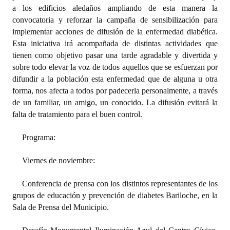
a los edificios aledaños ampliando de esta manera la
Huéspedes de Honor - Registro
convocatoria y reforzar la campaña de sensibilización para
Antiguos Pobladores - Registro
implementar acciones de difusión de la enfermedad diabética.
Esta iniciativa irá acompañada de distintas actividades que
Reconocimientos - Registro
tienen como objetivo pasar una tarde agradable y divertida y
sobre todo elevar la voz de todos aquellos que se esfuerzan por
Bariloche, Municipio intercultural
difundir a la población esta enfermedad que de alguna u otra
forma, nos afecta a todos por padecerla personalmente, a través
Entrega de distinciones
de un familiar, un amigo, un conocido. La difusión evitará la
falta de tratamiento para el buen control.
REFORMA DE LA CARTA ORGÁNICA
Programa:
Viernes de noviembre:
Conferencia de prensa con los distintos representantes de los
grupos de educación y prevención de diabetes Bariloche, en la
Sala de Prensa del Municipio.