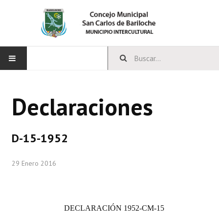
INICIO
Declaraciones
CONCEJO
Bloques Políticos
D-15-1952
Integrantes del Concejo
29 Enero 2016
Comisiones Permanentes
Comisiones Especiales
DECLARACIÓN
1952-CM-15
Concejales Mandato Cumplido