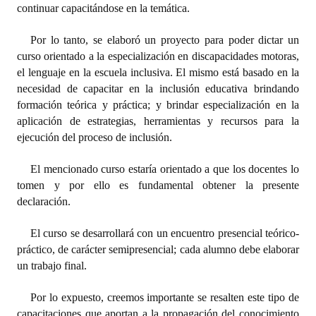
continuar capacitándose en la temática.
INSTITUCIONAL
Por lo tanto, se elaboró un proyecto para poder dictar un
Antiguos Pobladores
curso orientado a la especialización en discapacidades motoras,
Noticias Destacadas
el lenguaje en la escuela inclusiva. El mismo está basado en la
necesidad de capacitar en la inclusión educativa brindando
Registros y Distinciones
formación teórica y práctica; y brindar especialización en la
aplicación de estrategias, herramientas y recursos para la
Datos Históricos
ejecución del proceso de inclusión.
Premio al Mérito - Registro
El mencionado curso estaría orientado a que los docentes lo
tomen y por ello es fundamental obtener la presente
Audiencias Públicas - Registro
declaración.
Mujeres que Dejaron Huellas - Registro
El curso se desarrollará con un encuentro presencial teórico-
Periodistas Decanos - Registro
práctico, de carácter semipresencial; cada alumno debe elaborar
un trabajo final.
Ciudadano Ilustre - Registro
Por lo expuesto, creemos importante se resalten este tipo de
Banca del Vecino - Registro
capacitaciones que aportan a la propagación del conocimiento