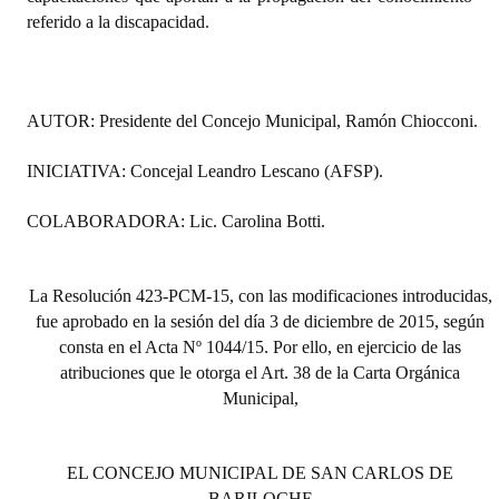
referido a la discapacidad.
Huéspedes de Honor - Registro
Antiguos Pobladores - Registro
Reconocimientos - Registro
AUTOR: Presidente del Concejo Municipal, Ramón Chiocconi.
Bariloche, Municipio intercultural
INICIATIVA: Concejal Leandro Lescano (AFSP).
Entrega de distinciones
COLABORADORA: Lic. Carolina Botti.
REFORMA DE LA CARTA ORGÁNICA
La Resolución 423-PCM-15, con las modificaciones introducidas,
fue aprobado en la sesión del día 3 de diciembre de 2015, según
consta en el Acta Nº 1044/15. Por ello, en ejercicio de las
atribuciones que le otorga el Art. 38 de la Carta Orgánica
Municipal,
EL CONCEJO MUNICIPAL DE SAN CARLOS DE
BARILOCHE