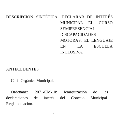
Programas
LEGISLACIÓN
DESCRIPCIÓN SINTÉTICA: DECLARAR DE INTERÉS
MUNICIPAL EL CURSO
Constitución Nacional
SEMIPRESENCIAL
DISCAPACIDADES
Constitución Provincial
MOTORAS, EL LENGUAJE
EN LA ESCUELA
Carta Orgánica 2007
INCLUSIVA.
Reglamento Interno
ANTECEDENTES
Digesto
Organigrama
Carta Orgánica Municipal.
DOCUMENTOS
Ordenanza 2071-CM-10: Jerarquización de las
declaraciones de interés del Concejo Municipal.
Informes de Gestión
Reglamentación.
Proyectos Presentados