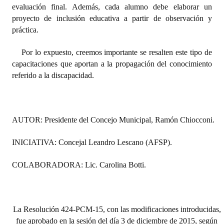
evaluación final. Además, cada alumno debe elaborar un
Huéspedes de Honor - Registro
proyecto de inclusión educativa a partir de observación y
práctica.
Antiguos Pobladores - Registro
Reconocimientos - Registro
Por lo expuesto, creemos importante se resalten este tipo de
capacitaciones que aportan a la propagación del conocimiento
Bariloche, Municipio intercultural
referido a la discapacidad.
Entrega de distinciones
REFORMA DE LA CARTA ORGÁNICA
AUTOR: Presidente del Concejo Municipal, Ramón Chiocconi.
INICIATIVA: Concejal Leandro Lescano (AFSP).
COLABORADORA: Lic. Carolina Botti.
La Resolución 424-PCM-15, con las modificaciones introducidas,
fue aprobado en la sesión del día 3 de diciembre de 2015, según