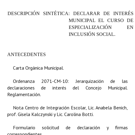
Programas
DESCRIPCIÓN SINTÉTICA: DECLARAR DE INTERÉS
LEGISLACIÓN
MUNICIPAL EL CURSO DE
ESPECIALIZACIÓN EN
Constitución Nacional
INCLUSIÓN SOCIAL.
Constitución Provincial
ANTECEDENTES
Carta Orgánica 2007
Carta Orgánica Municipal.
Reglamento Interno
Ordenanza 2071-CM-10: Jerarquización de las
Digesto
declaraciones de interés del Concejo Municipal.
Reglamentación.
Organigrama
Nota Centro de Integración Escolar, Lic. Anabela Benich,
DOCUMENTOS
prof. Gisela Kalczynski y Lic. Carolina Botti.
Informes de Gestión
Formulario solicitud de declaración y firmas
correspondientes.
Proyectos Presentados