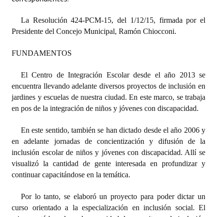
Dictámenes Asesoría Letrada
La Resolución 424-PCM-15, del 1/12/15, firmada por el
Presidente del Concejo Municipal, Ramón Chiocconi.
Actas de Sesión
FUNDAMENTOS
Informes de Unidad Coordinadora
El Centro de Integración Escolar desde el año 2013 se
Ejecución Presupuestaria
encuentra llevando adelante diversos proyectos de inclusión en
jardines y escuelas de nuestra ciudad. En este marco, se trabaja
Actas de Audiencias Públicas
en pos de la integración de niños y jóvenes con discapacidad.
NORMATIVA
En este sentido, también se han dictado desde el año 2006 y
en adelante jornadas de concientización y difusión de la
Comunicaciones
inclusión escolar de niños y jóvenes con discapacidad. Allí se
Declaraciones
visualizó la cantidad de gente interesada en profundizar y
continuar capacitándose en la temática.
Resoluciones
Por lo tanto, se elaboró un proyecto para poder dictar un
Resoluciones de Presidencia
curso orientado a la especialización en inclusión social. El