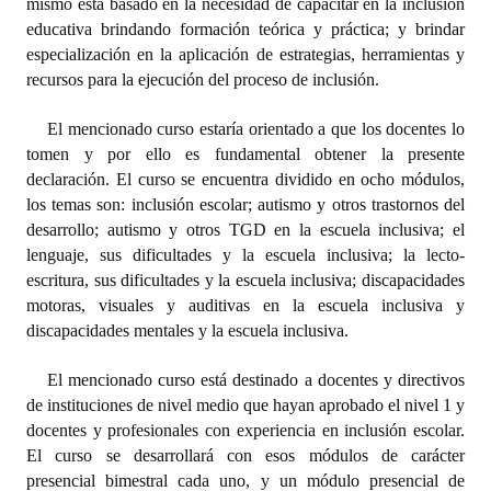
mismo está basado en la necesidad de capacitar en la inclusión
INSTITUCIONAL
educativa brindando formación teórica y práctica; y brindar
especialización en la aplicación de estrategias, herramientas y
Antiguos Pobladores
recursos para la ejecución del proceso de inclusión.
Noticias Destacadas
El mencionado curso estaría orientado a que los docentes lo
tomen y por ello es fundamental obtener la presente
Registros y Distinciones
declaración. El curso se encuentra dividido en ocho módulos,
Datos Históricos
los temas son: inclusión escolar; autismo y otros trastornos del
desarrollo; autismo y otros TGD en la escuela inclusiva; el
Premio al Mérito - Registro
lenguaje, sus dificultades y la escuela inclusiva; la lecto-
escritura, sus dificultades y la escuela inclusiva; discapacidades
Audiencias Públicas - Registro
motoras, visuales y auditivas en la escuela inclusiva y
discapacidades mentales y la escuela inclusiva.
Mujeres que Dejaron Huellas - Registro
Periodistas Decanos - Registro
El mencionado curso está destinado a docentes y directivos
de instituciones de nivel medio que hayan aprobado el nivel 1 y
Ciudadano Ilustre - Registro
docentes y profesionales con experiencia en inclusión escolar.
El curso se desarrollará con esos módulos de carácter
Banca del Vecino - Registro
presencial bimestral cada uno, y un módulo presencial de