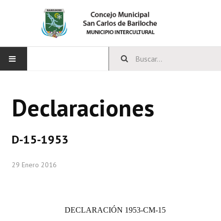
INICIO
Declaraciones
CONCEJO
Bloques Políticos
D-15-1953
Integrantes del Concejo
29 Enero 2016
Comisiones Permanentes
Comisiones Especiales
DECLARACIÓN
1953-CM-15
Concejales Mandato Cumplido