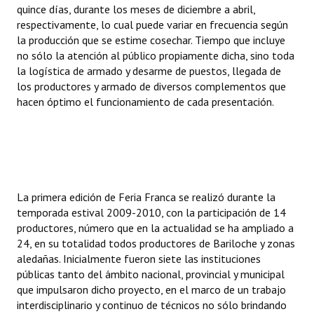
quince días, durante los meses de diciembre a abril,
Huéspedes de Honor - Registro
respectivamente, lo cual puede variar en frecuencia según
la producción que se estime cosechar. Tiempo que incluye
Antiguos Pobladores - Registro
no sólo la atención al público propiamente dicha, sino toda
la logística de armado y desarme de puestos, llegada de
Reconocimientos - Registro
los productores y armado de diversos complementos que
Bariloche, Municipio intercultural
hacen óptimo el funcionamiento de cada presentación.
Entrega de distinciones
REFORMA DE LA CARTA ORGÁNICA
La primera edición de Feria Franca se realizó durante la
temporada estival 2009-2010, con la participación de 14
productores, número que en la actualidad se ha ampliado a
24, en su totalidad todos productores de Bariloche y zonas
aledañas. Inicialmente fueron siete las instituciones
públicas tanto del ámbito nacional, provincial y municipal
que impulsaron dicho proyecto, en el marco de un trabajo
interdisciplinario y continuo de técnicos no sólo brindando