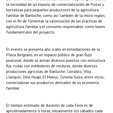
INSTITUCIONAL
la necesidad de un espacio de comercialización de frutas y
hortalizas para pequeños productores de la agricultura
Antiguos Pobladores
familiar de Bariloche, como así también de la micro región,
con el fin de fomentar la valorización de las prácticas de
Noticias Destacadas
agricultura familiar y el consumo responsable, como bases
fundamentales del proyecto.
Registros y Distinciones
Datos Históricos
El evento se presenta año a año en inmediaciones de la
Plaza Belgrano, en un espacio público de gran flujo
Premio al Mérito - Registro
peatonal, donde se arman diversos puestos con estructura
fija, todas con exhibidores de verduras, donde diversos
Audiencias Públicas - Registro
productores agrícolas de Bariloche, Corralito, Villa
Llanquín, Dina Huapi. El Manso, Colonia Suiza, entre otros,
Mujeres que Dejaron Huellas - Registro
comercializan sus productos derivados de su economía
Periodistas Decanos - Registro
familiar.
Ciudadano Ilustre - Registro
El tiempo estimado de duración de cada Feria es de
Banca del Vecino - Registro
aproximadamente 6 horas, inicialmente los sábados cada