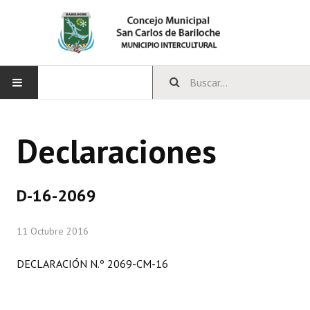
INICIO
Declaraciones
CONCEJO
Bloques Políticos
D-16-2069
Integrantes del Concejo
11 Octubre 2016
Comisiones Permanentes
DECLARACIÓN N.º 2069-CM-16
Comisiones Especiales
Concejales Mandato Cumplido