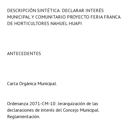
Programas
DESCRIPCIÓN SINTÉTICA: DECLARAR INTERÉS
MUNICIPAL Y COMUNITARIO PROYECTO FERIA FRANCA
LEGISLACIÓN
DE HORTICULTORES NAHUEL HUAPI
Constitución Nacional
Constitución Provincial
ANTECEDENTES
Carta Orgánica 2007
Reglamento Interno
Digesto
Carta Orgánica Municipal.
Organigrama
Ordenanza 2071-CM-10: Jerarquización de las
DOCUMENTOS
declaraciones de interés del Concejo Municipal.
Reglamentación.
Informes de Gestión
Proyectos Presentados