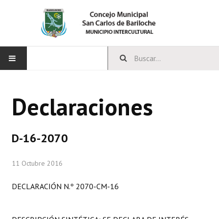
INICIO
Declaraciones
CONCEJO
Bloques Políticos
D-16-2070
Integrantes del Concejo
11 Octubre 2016
Comisiones Permanentes
DECLARACIÓN N.º 2070-CM-16
Comisiones Especiales
Concejales Mandato Cumplido