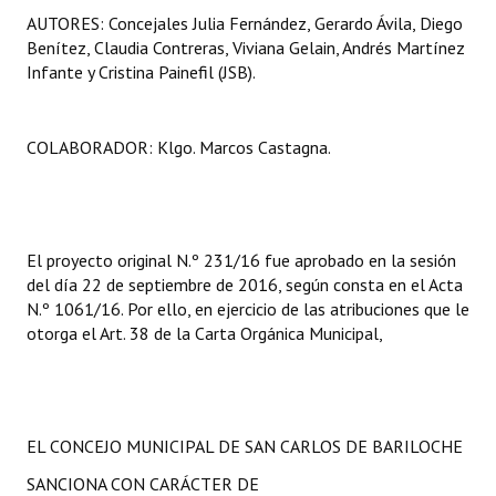
AUTORES: Concejales Julia Fernández, Gerardo Ávila, Diego
Huéspedes de Honor - Registro
Benítez, Claudia Contreras, Viviana Gelain, Andrés Martínez
Antiguos Pobladores - Registro
Infante y Cristina Painefil (JSB).
Reconocimientos - Registro
COLABORADOR: Klgo. Marcos Castagna.
Bariloche, Municipio intercultural
Entrega de distinciones
REFORMA DE LA CARTA ORGÁNICA
El proyecto original N.º 231/16 fue aprobado en la sesión
del día 22 de septiembre de 2016, según consta en el Acta
N.º 1061/16. Por ello, en ejercicio de las atribuciones que le
otorga el Art. 38 de la Carta Orgánica Municipal,
EL CONCEJO MUNICIPAL DE SAN CARLOS DE BARILOCHE
SANCIONA CON CARÁCTER DE