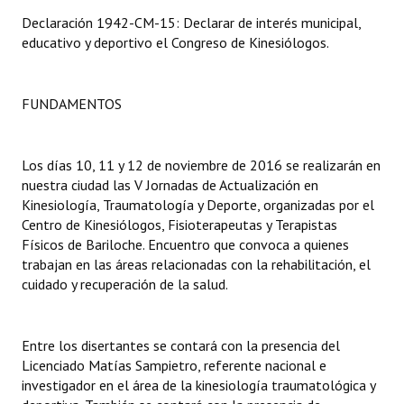
Declaración 1942-CM-15: Declarar de interés municipal,
Dictámenes Asesoría Letrada
educativo y deportivo el Congreso de Kinesiólogos.
Actas de Sesión
FUNDAMENTOS
Informes de Unidad Coordinadora
Ejecución Presupuestaria
Los días 10, 11 y 12 de noviembre de 2016 se realizarán en
nuestra ciudad las V Jornadas de Actualización en
Actas de Audiencias Públicas
Kinesiología, Traumatología y Deporte, organizadas por el
Centro de Kinesiólogos, Fisioterapeutas y Terapistas
NORMATIVA
Físicos de Bariloche. Encuentro que convoca a quienes
trabajan en las áreas relacionadas con la rehabilitación, el
Comunicaciones
cuidado y recuperación de la salud.
Declaraciones
Resoluciones
Entre los disertantes se contará con la presencia del
Licenciado Matías Sampietro, referente nacional e
Resoluciones de Presidencia
investigador en el área de la kinesiología traumatológica y