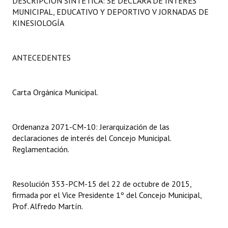
DESCRIPCIÓN SINTÉTICA: SE DECLARA DE INTERÉS
Programas
MUNICIPAL, EDUCATIVO Y DEPORTIVO V JORNADAS DE
KINESIOLOGÍA
LEGISLACIÓN
Constitución Nacional
ANTECEDENTES
Constitución Provincial
Carta Orgánica Municipal.
Carta Orgánica 2007
Reglamento Interno
Ordenanza 2071-CM-10: Jerarquización de las
declaraciones de interés del Concejo Municipal.
Digesto
Reglamentación.
Organigrama
Resolución 353-PCM-15 del 22 de octubre de 2015,
DOCUMENTOS
firmada por el Vice Presidente 1º del Concejo Municipal,
Prof. Alfredo Martín.
Informes de Gestión
Proyectos Presentados