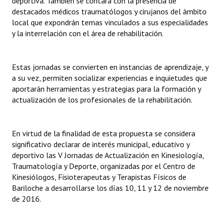
deportiva. También se contará con la presencia de
INSTITUCIONAL
destacados médicos traumatólogos y cirujanos del ámbito
local que expondrán temas vinculados a sus especialidades
Antiguos Pobladores
y la interrelación con el área de rehabilitación.
Noticias Destacadas
Estas jornadas se convierten en instancias de aprendizaje, y
Registros y Distinciones
a su vez, permiten socializar experiencias e inquietudes que
aportarán herramientas y estrategias para la formación y
Datos Históricos
actualización de los profesionales de la rehabilitación.
Premio al Mérito - Registro
Audiencias Públicas - Registro
En virtud de la finalidad de esta propuesta se considera
significativo declarar de interés municipal, educativo y
Mujeres que Dejaron Huellas - Registro
deportivo las V Jornadas de Actualización en Kinesiología,
Traumatología y Deporte, organizadas por el Centro de
Periodistas Decanos - Registro
Kinesiólogos, Fisioterapeutas y Terapistas Físicos de
Bariloche a desarrollarse los días 10, 11 y 12 de noviembre
Ciudadano Ilustre - Registro
de 2016.
Banca del Vecino - Registro