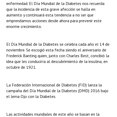
enfermedad. El Día Mundial de la Diabetes nos recuerda
INSTITUCIONAL
que la incidencia de esta grave afección se halla en
aumento y continuará esta tendencia a no ser que
Antiguos Pobladores
emprendamos acciones desde ahora para prevenir este
enorme crecimiento.
Noticias Destacadas
Registros y Distinciones
El Día Mundial de la Diabetes se celebra cada año el 14 de
Datos Históricos
noviembre. Se escogió esta fecha siendo el aniversario de
Frederick Banting quien, junto con Charles Best, concibió la
Premio al Mérito - Registro
idea que les conduciría al descubrimiento de la insulina, en
octubre de 1921.
Audiencias Públicas - Registro
Mujeres que Dejaron Huellas - Registro
La Federación Internacional de Diabetes (FID) lanza la
Periodistas Decanos - Registro
campaña del Día Mundial de la Diabetes (DMD) 2016 bajo
el lema Ojo con la Diabetes.
Ciudadano Ilustre - Registro
Banca del Vecino - Registro
Las actividades mundiales de este año se basan en la