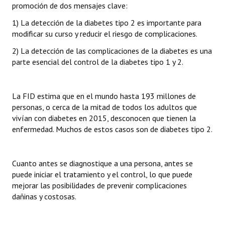
promoción de dos mensajes clave:
Huéspedes de Honor - Registro
1) La detección de la diabetes tipo 2 es importante para
Antiguos Pobladores - Registro
modificar su curso y reducir el riesgo de complicaciones.
2) La detección de las complicaciones de la diabetes es una
Reconocimientos - Registro
parte esencial del control de la diabetes tipo 1 y 2.
Bariloche, Municipio intercultural
Entrega de distinciones
La FID estima que en el mundo hasta 193 millones de
personas, o cerca de la mitad de todos los adultos que
REFORMA DE LA CARTA ORGÁNICA
vivían con diabetes en 2015, desconocen que tienen la
enfermedad. Muchos de estos casos son de diabetes tipo 2.
Cuanto antes se diagnostique a una persona, antes se
puede iniciar el tratamiento y el control, lo que puede
mejorar las posibilidades de prevenir complicaciones
dañinas y costosas.