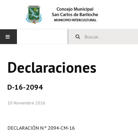
INICIO
Declaraciones
CONCEJO
Bloques Políticos
D-16-2094
Integrantes del Concejo
10 Noviembre 2016
Comisiones Permanentes
Comisiones Especiales
DECLARACIÓN N.º 2094-CM-16
Concejales Mandato Cumplido