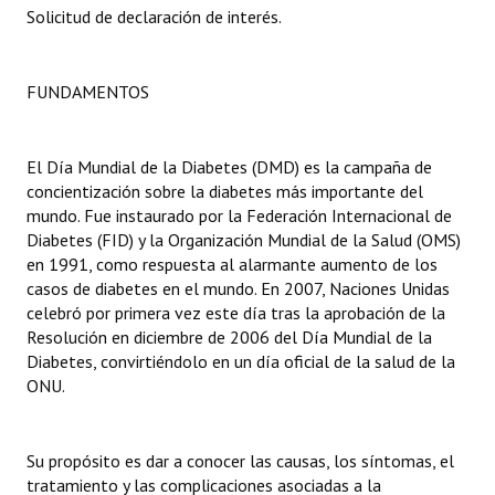
Solicitud de declaración de interés.
Dictámenes Asesoría Letrada
Actas de Sesión
FUNDAMENTOS
Informes de Unidad Coordinadora
El Día Mundial de la Diabetes (DMD) es la campaña de
Ejecución Presupuestaria
concientización sobre la diabetes más importante del
mundo. Fue instaurado por la Federación Internacional de
Actas de Audiencias Públicas
Diabetes (FID) y la Organización Mundial de la Salud (OMS)
en 1991, como respuesta al alarmante aumento de los
NORMATIVA
casos de diabetes en el mundo. En 2007, Naciones Unidas
celebró por primera vez este día tras la aprobación de la
Comunicaciones
Resolución en diciembre de 2006 del Día Mundial de la
Diabetes, convirtiéndolo en un día oficial de la salud de la
Declaraciones
ONU.
Resoluciones
Su propósito es dar a conocer las causas, los síntomas, el
Resoluciones de Presidencia
tratamiento y las complicaciones asociadas a la