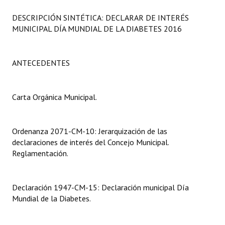
Programas
DESCRIPCIÓN SINTÉTICA: DECLARAR DE INTERÉS
MUNICIPAL DÍA MUNDIAL DE LA DIABETES 2016
LEGISLACIÓN
Constitución Nacional
ANTECEDENTES
Constitución Provincial
Carta Orgánica Municipal.
Carta Orgánica 2007
Reglamento Interno
Ordenanza 2071-CM-10: Jerarquización de las
Digesto
declaraciones de interés del Concejo Municipal.
Reglamentación.
Organigrama
DOCUMENTOS
Declaración 1947-CM-15: Declaración municipal Día
Mundial de la Diabetes.
Informes de Gestión
Proyectos Presentados