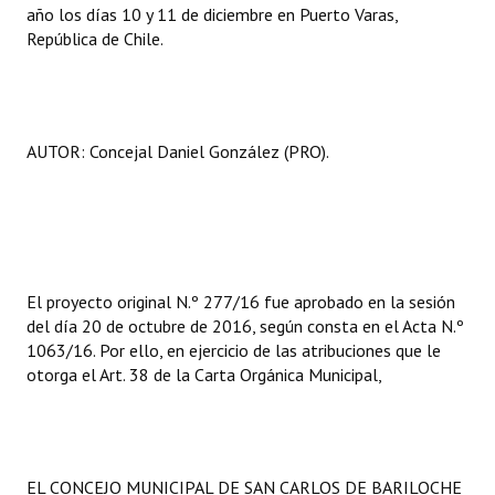
año los días 10 y 11 de diciembre en Puerto Varas,
Huéspedes de Honor - Registro
República de Chile.
Antiguos Pobladores - Registro
Reconocimientos - Registro
AUTOR: Concejal Daniel González (PRO).
Bariloche, Municipio intercultural
Entrega de distinciones
REFORMA DE LA CARTA ORGÁNICA
El proyecto original N.º 277/16 fue aprobado en la sesión
del día 20 de octubre de 2016, según consta en el Acta N.º
1063/16. Por ello, en ejercicio de las atribuciones que le
otorga el Art. 38 de la Carta Orgánica Municipal,
EL CONCEJO MUNICIPAL DE SAN CARLOS DE BARILOCHE