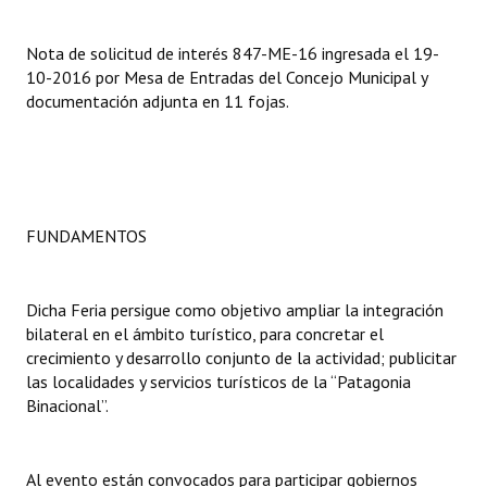
Dictámenes Asesoría Letrada
Nota de solicitud de interés 847-ME-16 ingresada el 19-
10-2016 por Mesa de Entradas del Concejo Municipal y
Actas de Sesión
documentación adjunta en 11 fojas.
Informes de Unidad Coordinadora
Ejecución Presupuestaria
Actas de Audiencias Públicas
FUNDAMENTOS
NORMATIVA
Dicha Feria persigue como objetivo ampliar la integración
Comunicaciones
bilateral en el ámbito turístico, para concretar el
crecimiento y desarrollo conjunto de la actividad; publicitar
Declaraciones
las localidades y servicios turísticos de la “Patagonia
Binacional”.
Resoluciones
Resoluciones de Presidencia
Al evento están convocados para participar gobiernos