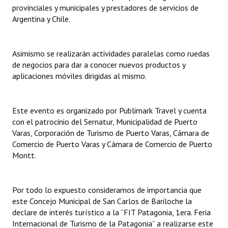
INSTITUCIONAL
provinciales y municipales y prestadores de servicios de
Argentina y Chile.
Antiguos Pobladores
Noticias Destacadas
Asimismo se realizarán actividades paralelas como ruedas
de negocios para dar a conocer nuevos productos y
Registros y Distinciones
aplicaciones móviles dirigidas al mismo.
Datos Históricos
Este evento es organizado por Publimark Travel y cuenta
Premio al Mérito - Registro
con el patrocinio del Sernatur, Municipalidad de Puerto
Varas, Corporación de Turismo de Puerto Varas, Cámara de
Audiencias Públicas - Registro
Comercio de Puerto Varas y Cámara de Comercio de Puerto
Montt.
Mujeres que Dejaron Huellas - Registro
Periodistas Decanos - Registro
Por todo lo expuesto consideramos de importancia que
Ciudadano Ilustre - Registro
este Concejo Municipal de San Carlos de Bariloche la
declare de interés turístico a la “FIT Patagonia, 1era. Feria
Banca del Vecino - Registro
Internacional de Turismo de la Patagonia” a realizarse este