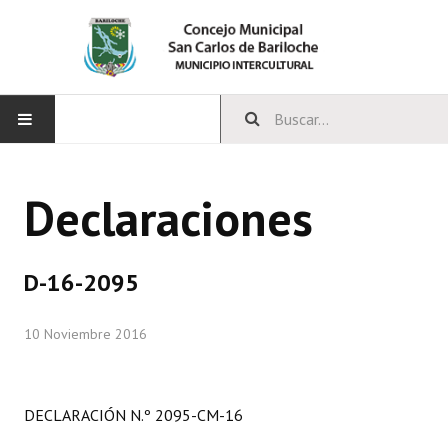
INICIO
Declaraciones
CONCEJO
Bloques Políticos
D-16-2095
Integrantes del Concejo
10 Noviembre 2016
Comisiones Permanentes
Comisiones Especiales
DECLARACIÓN N.º 2095-CM-16
Concejales Mandato Cumplido