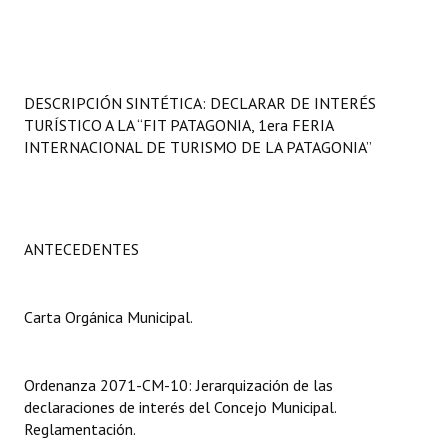
Programas
LEGISLACIÓN
DESCRIPCIÓN SINTÉTICA: DECLARAR DE INTERÉS
Constitución Nacional
TURÍSTICO A LA “FIT PATAGONIA, 1era FERIA
INTERNACIONAL DE TURISMO DE LA PATAGONIA”
Constitución Provincial
Carta Orgánica 2007
Reglamento Interno
ANTECEDENTES
Digesto
Carta Orgánica Municipal.
Organigrama
DOCUMENTOS
Ordenanza 2071-CM-10: Jerarquización de las
declaraciones de interés del Concejo Municipal.
Informes de Gestión
Reglamentación.
Proyectos Presentados