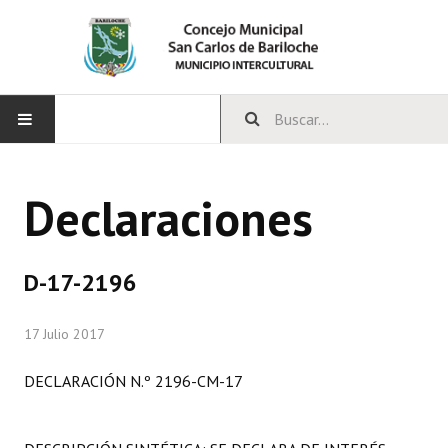
INICIO
Declaraciones
CONCEJO
Bloques Políticos
D-17-2196
Integrantes del Concejo
17 Julio 2017
Comisiones Permanentes
DECLARACIÓN N.º 2196-CM-17
Comisiones Especiales
Concejales Mandato Cumplido