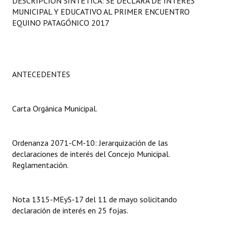
DESCRIPCIÓN SINTÉTICA: SE DECLARA DE INTERÉS
Programas
MUNICIPAL Y EDUCATIVO AL PRIMER ENCUENTRO
EQUINO PATAGÓNICO 2017
LEGISLACIÓN
Constitución Nacional
ANTECEDENTES
Constitución Provincial
Carta Orgánica 2007
Carta Orgánica Municipal.
Reglamento Interno
Digesto
Ordenanza 2071-CM-10: Jerarquización de las
declaraciones de interés del Concejo Municipal.
Organigrama
Reglamentación.
DOCUMENTOS
Nota 1315-MEyS-17 del 11 de mayo solicitando
Informes de Gestión
declaración de interés en 25 fojas.
Proyectos Presentados