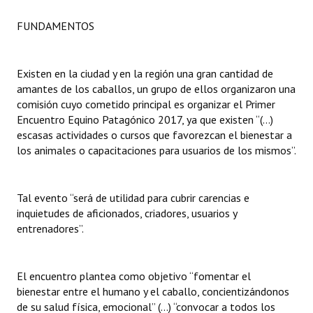
FUNDAMENTOS
Dictámenes Asesoría Letrada
Actas de Sesión
Existen en la ciudad y en la región una gran cantidad de
Informes de Unidad Coordinadora
amantes de los caballos, un grupo de ellos organizaron una
comisión cuyo cometido principal es organizar el Primer
Ejecución Presupuestaria
Encuentro Equino Patagónico 2017, ya que existen “(…)
escasas actividades o cursos que favorezcan el bienestar a
Actas de Audiencias Públicas
los animales o capacitaciones para usuarios de los mismos”.
NORMATIVA
Tal evento “será de utilidad para cubrir carencias e
Comunicaciones
inquietudes de aficionados, criadores, usuarios y
entrenadores”.
Declaraciones
Resoluciones
El encuentro plantea como objetivo “fomentar el
bienestar entre el humano y el caballo, concientizándonos
Resoluciones de Presidencia
de su salud física, emocional” (...) “convocar a todos los