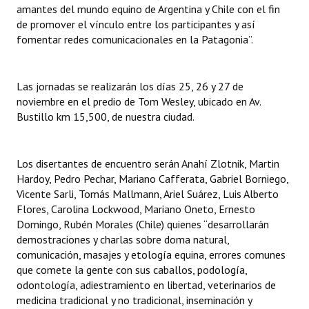
amantes del mundo equino de Argentina y Chile con el fin
INSTITUCIONAL
de promover el vínculo entre los participantes y así
fomentar redes comunicacionales en la Patagonia”.
Antiguos Pobladores
Noticias Destacadas
Las jornadas se realizarán los días 25, 26 y 27 de
Registros y Distinciones
noviembre en el predio de Tom Wesley, ubicado en Av.
Bustillo km 15,500, de nuestra ciudad.
Datos Históricos
Premio al Mérito - Registro
Los disertantes de encuentro serán Anahí Zlotnik, Martin
Hardoy, Pedro Pechar, Mariano Cafferata, Gabriel Borniego,
Audiencias Públicas - Registro
Vicente Sarli, Tomás Mallmann, Ariel Suárez, Luis Alberto
Flores, Carolina Lockwood, Mariano Oneto, Ernesto
Mujeres que Dejaron Huellas - Registro
Domingo, Rubén Morales (Chile) quienes “desarrollarán
Periodistas Decanos - Registro
demostraciones y charlas sobre doma natural,
comunicación, masajes y etología equina, errores comunes
Ciudadano Ilustre - Registro
que comete la gente con sus caballos, podología,
odontología, adiestramiento en libertad, veterinarios de
Banca del Vecino - Registro
medicina tradicional y no tradicional, inseminación y