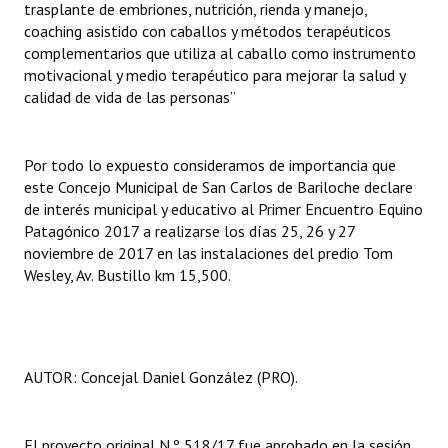
trasplante de embriones, nutrición, rienda y manejo,
Huéspedes de Honor - Registro
coaching asistido con caballos y métodos terapéuticos
complementarios que utiliza al caballo como instrumento
Antiguos Pobladores - Registro
motivacional y medio terapéutico para mejorar la salud y
calidad de vida de las personas”
Reconocimientos - Registro
Bariloche, Municipio intercultural
Por todo lo expuesto consideramos de importancia que
Entrega de distinciones
este Concejo Municipal de San Carlos de Bariloche declare
de interés municipal y educativo al Primer Encuentro Equino
REFORMA DE LA CARTA ORGÁNICA
Patagónico 2017 a realizarse los días 25, 26 y 27
noviembre de 2017 en las instalaciones del predio Tom
Wesley, Av. Bustillo km 15,500.
AUTOR: Concejal Daniel González (PRO).
El proyecto original N.º 518/17 fue aprobado en la sesión