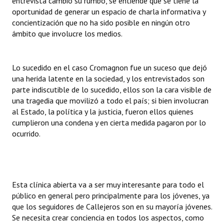
entrevista cambió su rumbo, se entiende que se tiene la
INSTITUCIONAL
oportunidad de generar un espacio de charla informativa y
concientización que no ha sido posible en ningún otro
Antiguos Pobladores
ámbito que involucre los medios.
Noticias Destacadas
Lo sucedido en el caso Cromagnon fue un suceso que dejó
Registros y Distinciones
una herida latente en la sociedad, y los entrevistados son
parte indiscutible de lo sucedido, ellos son la cara visible de
Datos Históricos
una tragedia que movilizó a todo el país; si bien involucran
al Estado, la política y la justicia, fueron ellos quienes
Premio al Mérito - Registro
cumplieron una condena y en cierta medida pagaron por lo
Audiencias Públicas - Registro
ocurrido.
Mujeres que Dejaron Huellas - Registro
Periodistas Decanos - Registro
Esta clínica abierta va a ser muy interesante para todo el
Ciudadano Ilustre - Registro
público en general pero principalmente para los jóvenes, ya
que los seguidores de Callejeros son en su mayoría jóvenes.
Banca del Vecino - Registro
Se necesita crear conciencia en todos los aspectos, como