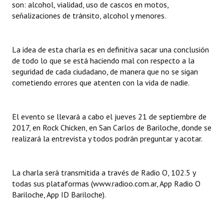
son: alcohol, vialidad, uso de cascos en motos,
Huéspedes de Honor - Registro
señalizaciones de tránsito, alcohol y menores.
Antiguos Pobladores - Registro
La idea de esta charla es en definitiva sacar una conclusión
Reconocimientos - Registro
de todo lo que se está haciendo mal con respecto a la
seguridad de cada ciudadano, de manera que no se sigan
Bariloche, Municipio intercultural
cometiendo errores que atenten con la vida de nadie.
Entrega de distinciones
REFORMA DE LA CARTA ORGÁNICA
El evento se llevará a cabo el jueves 21 de septiembre de
2017, en Rock Chicken, en San Carlos de Bariloche, donde se
realizará la entrevista y todos podrán preguntar y acotar.
La charla será transmitida a través de Radio O, 102.5 y
todas sus plataformas (www.radioo.com.ar, App Radio O
Bariloche, App ID Bariloche).