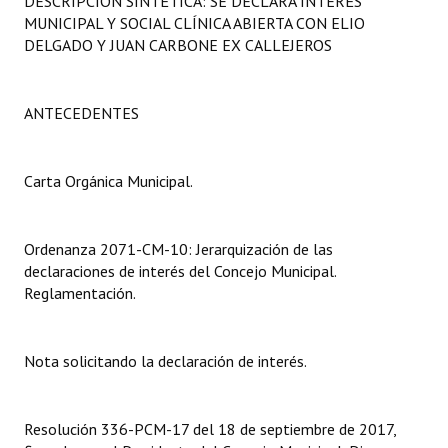
DESCRIPCIÓN SINTÉTICA: SE DECLARA INTERÉS
Programas
MUNICIPAL Y SOCIAL CLÍNICA ABIERTA CON ELIO
DELGADO Y JUAN CARBONE EX CALLEJEROS
LEGISLACIÓN
Constitución Nacional
ANTECEDENTES
Constitución Provincial
Carta Orgánica Municipal.
Carta Orgánica 2007
Reglamento Interno
Ordenanza 2071-CM-10: Jerarquización de las
declaraciones de interés del Concejo Municipal.
Digesto
Reglamentación.
Organigrama
Nota solicitando la declaración de interés.
DOCUMENTOS
Informes de Gestión
Resolución 336-PCM-17 del 18 de septiembre de 2017,
Proyectos Presentados