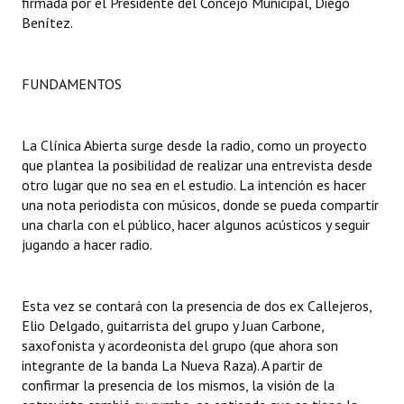
firmada por el Presidente del Concejo Municipal, Diego
Benítez.
Dictámenes Asesoría Letrada
Actas de Sesión
FUNDAMENTOS
Informes de Unidad Coordinadora
La Clínica Abierta surge desde la radio, como un proyecto
Ejecución Presupuestaria
que plantea la posibilidad de realizar una entrevista desde
otro lugar que no sea en el estudio. La intención es hacer
Actas de Audiencias Públicas
una nota periodista con músicos, donde se pueda compartir
una charla con el público, hacer algunos acústicos y seguir
NORMATIVA
jugando a hacer radio.
Comunicaciones
Declaraciones
Esta vez se contará con la presencia de dos ex Callejeros,
Elio Delgado, guitarrista del grupo y Juan Carbone,
Resoluciones
saxofonista y acordeonista del grupo (que ahora son
integrante de la banda La Nueva Raza). A partir de
Resoluciones de Presidencia
confirmar la presencia de los mismos, la visión de la