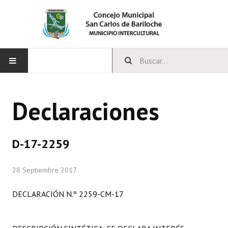
INICIO
Declaraciones
CONCEJO
Bloques Políticos
D-17-2259
Integrantes del Concejo
28 Septiembre 2017
Comisiones Permanentes
DECLARACIÓN N.º 2259-CM-17
Comisiones Especiales
Concejales Mandato Cumplido