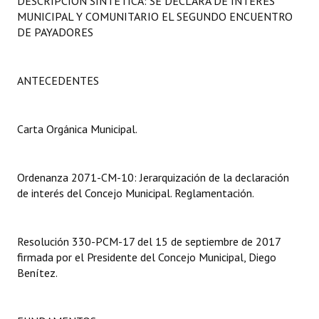
DESCRIPCIÓN SINTÉTICA: SE DECLARA DE INTERÉS
Programas
MUNICIPAL Y COMUNITARIO EL SEGUNDO ENCUENTRO
DE PAYADORES
LEGISLACIÓN
Constitución Nacional
ANTECEDENTES
Constitución Provincial
Carta Orgánica Municipal.
Carta Orgánica 2007
Reglamento Interno
Ordenanza 2071-CM-10: Jerarquización de la declaración
de interés del Concejo Municipal. Reglamentación.
Digesto
Organigrama
Resolución 330-PCM-17 del 15 de septiembre de 2017
firmada por el Presidente del Concejo Municipal, Diego
DOCUMENTOS
Benítez.
Informes de Gestión
Proyectos Presentados