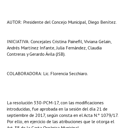
Huéspedes de Honor - Registro
Antiguos Pobladores - Registro
AUTOR: Presidente del Concejo Municipal, Diego Benítez.
Reconocimientos - Registro
Bariloche, Municipio intercultural
INICIATIVA: Concejales Cristina Painefil, Viviana Gelain,
Andrés Martínez Infante, Julia Fernández, Claudia
Entrega de distinciones
Contreras y Gerardo Ávila (JSB).
REFORMA DE LA CARTA ORGÁNICA
COLABORADORA: Lic. Florencia Secchiaro.
La resolución 330-PCM-17, con las modificaciones
introducidas, fue aprobada en la sesión del día 21 de
septiembre de 2017, según consta en el Acta N.º 1079/17.
Por ello, en ejercicio de las atribuciones que le otorga el
Art. 38 de la Carta Orgánica Municipal,