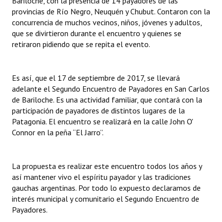
Bariloche, con la presencia de 14 payadores de las
INSTITUCIONAL
provincias de Río Negro, Neuquén y Chubut. Contaron con la
concurrencia de muchos vecinos, niños, jóvenes y adultos,
Antiguos Pobladores
que se divirtieron durante el encuentro y quienes se
retiraron pidiendo que se repita el evento.
Noticias Destacadas
Registros y Distinciones
Es así, que el 17 de septiembre de 2017, se llevará
adelante el Segundo Encuentro de Payadores en San Carlos
Datos Históricos
de Bariloche. Es una actividad familiar, que contará con la
participación de payadores de distintos lugares de la
Premio al Mérito - Registro
Patagonia. El encuentro se realizará en la calle John O'
Audiencias Públicas - Registro
Connor en la peña “El Jarro”.
Mujeres que Dejaron Huellas - Registro
La propuesta es realizar este encuentro todos los años y
Periodistas Decanos - Registro
así mantener vivo el espíritu payador y las tradiciones
gauchas argentinas. Por todo lo expuesto declaramos de
Ciudadano Ilustre - Registro
interés municipal y comunitario el Segundo Encuentro de
Payadores.
Banca del Vecino - Registro