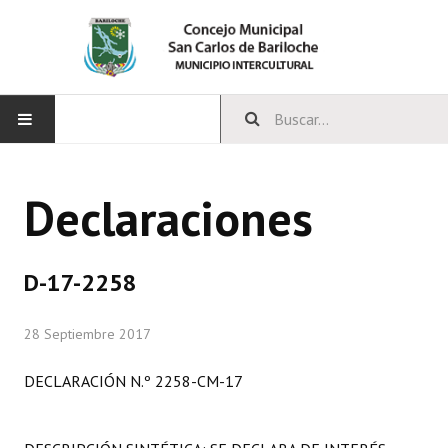
INICIO
Declaraciones
CONCEJO
Bloques Políticos
D-17-2258
Integrantes del Concejo
28 Septiembre 2017
Comisiones Permanentes
DECLARACIÓN N.º 2258-CM-17
Comisiones Especiales
Concejales Mandato Cumplido