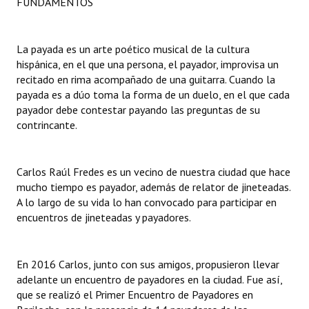
FUNDAMENTOS
Dictámenes Asesoría Letrada
La payada es un arte poético musical de la cultura
Actas de Sesión
hispánica, en el que una persona, el payador, improvisa un
recitado en rima acompañado de una guitarra. Cuando la
Informes de Unidad Coordinadora
payada es a dúo toma la forma de un duelo, en el que cada
payador debe contestar payando las preguntas de su
Ejecución Presupuestaria
contrincante.
Actas de Audiencias Públicas
Carlos Raúl Fredes es un vecino de nuestra ciudad que hace
NORMATIVA
mucho tiempo es payador, además de relator de jineteadas.
A lo largo de su vida lo han convocado para participar en
Comunicaciones
encuentros de jineteadas y payadores.
Declaraciones
Resoluciones
En 2016 Carlos, junto con sus amigos, propusieron llevar
adelante un encuentro de payadores en la ciudad. Fue así,
Resoluciones de Presidencia
que se realizó el Primer Encuentro de Payadores en