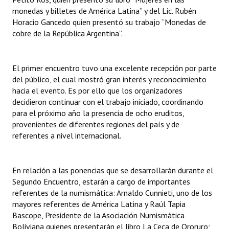
INSTITUCIONAL
monedas y billetes de América Latina” y del Lic. Rubén
Horacio Gancedo quien presentó su trabajo “Monedas de
Antiguos Pobladores
cobre de la República Argentina”.
Noticias Destacadas
El primer encuentro tuvo una excelente recepción por parte
Registros y Distinciones
del público, el cual mostró gran interés y reconocimiento
hacia el evento. Es por ello que los organizadores
Datos Históricos
decidieron continuar con el trabajo iniciado, coordinando
para el próximo año la presencia de ocho eruditos,
Premio al Mérito - Registro
provenientes de diferentes regiones del país y de
Audiencias Públicas - Registro
referentes a nivel internacional.
Mujeres que Dejaron Huellas - Registro
En relación a las ponencias que se desarrollarán durante el
Periodistas Decanos - Registro
Segundo Encuentro, estarán a cargo de importantes
referentes de la numismática: Arnaldo Cunnieti, uno de los
Ciudadano Ilustre - Registro
mayores referentes de América Latina y Raúl Tapia
Bascope, Presidente de la Asociación Numismática
Banca del Vecino - Registro
Boliviana quienes presentarán el libro La Ceca de Ororuro;