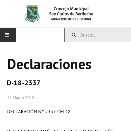
INICIO
Declaraciones
CONCEJO
Bloques Políticos
D-18-2337
Integrantes del Concejo
12 Marzo 2018
Comisiones Permanentes
DECLARACIÓN N.º 2337-CM-18
Comisiones Especiales
Concejales Mandato Cumplido