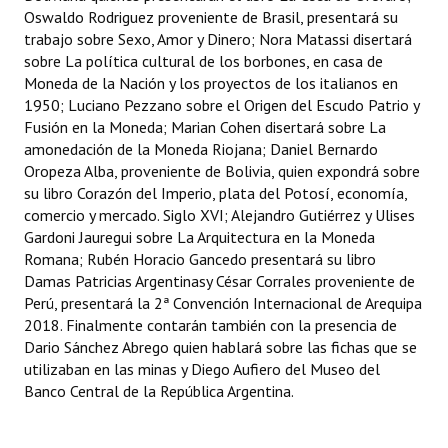
Oswaldo Rodriguez proveniente de Brasil, presentará su
Huéspedes de Honor - Registro
trabajo sobre Sexo, Amor y Dinero; Nora Matassi disertará
sobre La política cultural de los borbones, en casa de
Antiguos Pobladores - Registro
Moneda de la Nación y los proyectos de los italianos en
Reconocimientos - Registro
1950; Luciano Pezzano sobre el Origen del Escudo Patrio y
Fusión en la Moneda; Marian Cohen disertará sobre La
Bariloche, Municipio intercultural
amonedación de la Moneda Riojana; Daniel Bernardo
Oropeza Alba, proveniente de Bolivia, quien expondrá sobre
Entrega de distinciones
su libro Corazón del Imperio, plata del Potosí, economía,
comercio y mercado. Siglo XVI; Alejandro Gutiérrez y Ulises
REFORMA DE LA CARTA ORGÁNICA
Gardoni Jauregui sobre La Arquitectura en la Moneda
Romana; Rubén Horacio Gancedo presentará su libro
Damas Patricias Argentinasy César Corrales proveniente de
Perú, presentará la 2ª Convención Internacional de Arequipa
2018. Finalmente contarán también con la presencia de
Dario Sánchez Abrego quien hablará sobre las fichas que se
utilizaban en las minas y Diego Aufiero del Museo del
Banco Central de la República Argentina.