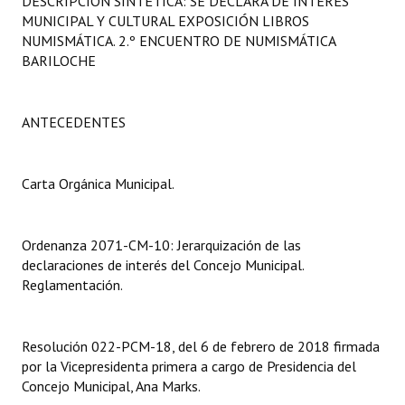
DESCRIPCIÓN SINTÉTICA: SE DECLARA DE INTERÉS
Programas
MUNICIPAL Y CULTURAL EXPOSICIÓN LIBROS
NUMISMÁTICA. 2.º ENCUENTRO DE NUMISMÁTICA
LEGISLACIÓN
BARILOCHE
Constitución Nacional
ANTECEDENTES
Constitución Provincial
Carta Orgánica 2007
Carta Orgánica Municipal.
Reglamento Interno
Ordenanza 2071-CM-10: Jerarquización de las
Digesto
declaraciones de interés del Concejo Municipal.
Reglamentación.
Organigrama
DOCUMENTOS
Resolución 022-PCM-18, del 6 de febrero de 2018 firmada
por la Vicepresidenta primera a cargo de Presidencia del
Informes de Gestión
Concejo Municipal, Ana Marks.
Proyectos Presentados