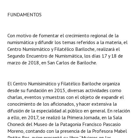
Dictámenes Asesoría Letrada
FUNDAMENTOS
Actas de Sesión
Con motivo de fomentar el crecimiento regional de la
Informes de Unidad Coordinadora
numismática y difundir los temas referidos a la materia, el
Centro Numismático y Filatélico Bariloche, realizará el
Ejecución Presupuestaria
Segundo Encuentro de Numismática, los días 17 y 18 de
marzo de 2018, en San Carlos de Bariloche.
Actas de Audiencias Públicas
NORMATIVA
El Centro Numisimático y Filatélico Bariloche organiza
desde su fundación en 2015, diversas actividades como
Comunicaciones
charlas, eventos y muestras con el objeto de expandir el
Declaraciones
conocimiento de los aficionados, y hacer extensiva la
difusión de la especialidad al público en general. En relación
Resoluciones
a ello, en 2017, se realizó la Primera Jornada, en la Sala
Choneck del Museo de la Patagonia Francisco Pascasio
Resoluciones de Presidencia
Moreno, contando con la presencia de la Profesora Mabel
Petito Ros, quien presentó su libro “Mujeres en las