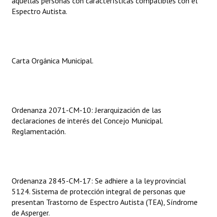
aquellas personas con características compatibles con el
Espectro Autista.
Dictámenes Asesoría Letrada
Actas de Sesión
Informes de Unidad Coordinadora
Carta Orgánica Municipal.
Ejecución Presupuestaria
Actas de Audiencias Públicas
Ordenanza 2071-CM-10: Jerarquización de las
declaraciones de interés del Concejo Municipal.
NORMATIVA
Reglamentación.
Comunicaciones
Declaraciones
Ordenanza 2845-CM-17: Se adhiere a la ley provincial
Resoluciones
5124. Sistema de protección integral de personas que
presentan Trastorno de Espectro Autista (TEA), Síndrome
Resoluciones de Presidencia
de Asperger.