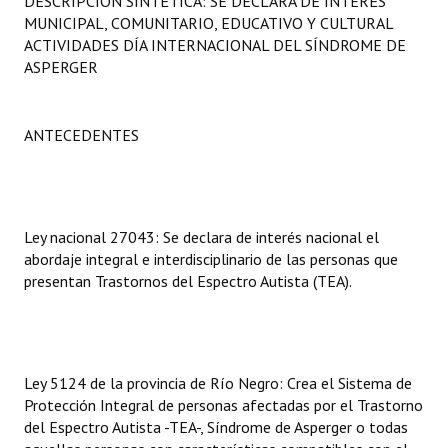
DESCRIPCIÓN SINTÉTICA: SE DECLARA DE INTERÉS
Programas
MUNICIPAL, COMUNITARIO, EDUCATIVO Y CULTURAL
ACTIVIDADES DÍA INTERNACIONAL DEL SÍNDROME DE
LEGISLACIÓN
ASPERGER
Constitución Nacional
ANTECEDENTES
Constitución Provincial
Carta Orgánica 2007
Reglamento Interno
Ley nacional 27043: Se declara de interés nacional el
abordaje integral e interdisciplinario de las personas que
Digesto
presentan Trastornos del Espectro Autista (TEA).
Organigrama
DOCUMENTOS
Ley 5124 de la provincia de Río Negro: Crea el Sistema de
Protección Integral de personas afectadas por el Trastorno
Informes de Gestión
del Espectro Autista -TEA-, Síndrome de Asperger o todas
Proyectos Presentados