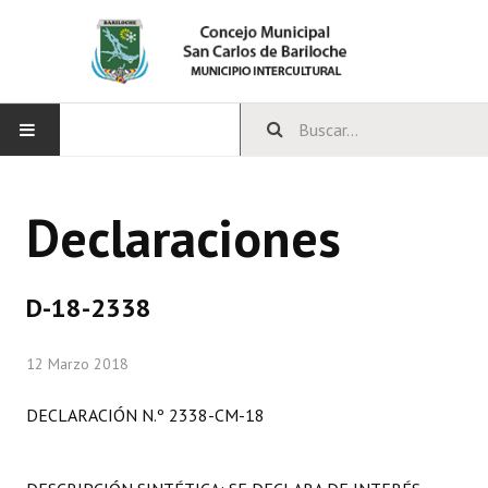
INICIO
Declaraciones
CONCEJO
Bloques Políticos
D-18-2338
Integrantes del Concejo
12 Marzo 2018
Comisiones Permanentes
DECLARACIÓN N.º 2338-CM-18
Comisiones Especiales
Concejales Mandato Cumplido