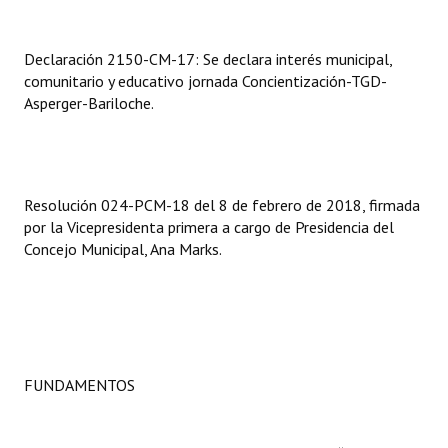
INSTITUCIONAL
Declaración 2150-CM-17: Se declara interés municipal,
Antiguos Pobladores
comunitario y educativo jornada Concientización-TGD-
Noticias Destacadas
Asperger-Bariloche.
Registros y Distinciones
Datos Históricos
Resolución 024-PCM-18 del 8 de febrero de 2018, firmada
Premio al Mérito - Registro
por la Vicepresidenta primera a cargo de Presidencia del
Concejo Municipal, Ana Marks.
Audiencias Públicas - Registro
Mujeres que Dejaron Huellas - Registro
Periodistas Decanos - Registro
FUNDAMENTOS
Ciudadano Ilustre - Registro
Banca del Vecino - Registro