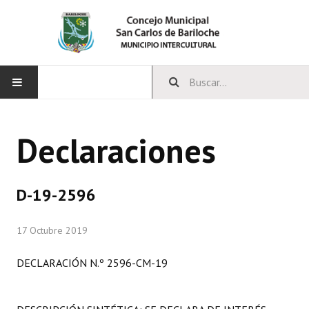
INICIO
Declaraciones
CONCEJO
Bloques Políticos
D-19-2596
Integrantes del Concejo
17 Octubre 2019
Comisiones Permanentes
DECLARACIÓN N.º 2596-CM-19
Comisiones Especiales
Concejales Mandato Cumplido