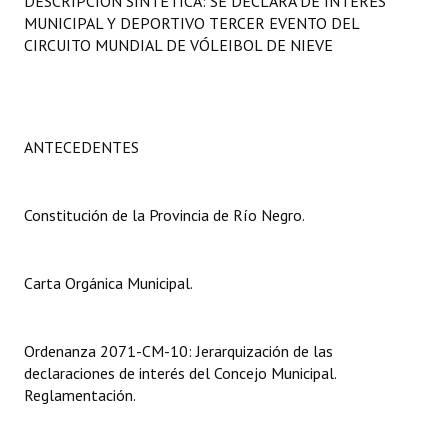
DESCRIPCIÓN SINTÉTICA: SE DECLARA DE INTERÉS
Programas
MUNICIPAL Y DEPORTIVO TERCER EVENTO DEL
CIRCUITO MUNDIAL DE VÓLEIBOL DE NIEVE
LEGISLACIÓN
Constitución Nacional
ANTECEDENTES
Constitución Provincial
Carta Orgánica 2007
Constitución de la Provincia de Río Negro.
Reglamento Interno
Digesto
Carta Orgánica Municipal.
Organigrama
Ordenanza 2071-CM-10: Jerarquización de las
DOCUMENTOS
declaraciones de interés del Concejo Municipal.
Reglamentación.
Informes de Gestión
Proyectos Presentados