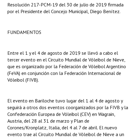
Resolución 217-PCM-19 del 30 de julio de 2019 firmada
por el Presidente del Concejo Municipal, Diego Benítez.
Dictámenes Asesoría Letrada
Actas de Sesión
FUNDAMENTOS
Informes de Unidad Coordinadora
Ejecución Presupuestaria
Entre el 1 y el 4 de agosto de 2019 se llevó a cabo el
tercer evento en el Circuito Mundial de Vóleibol de Nieve,
Actas de Audiencias Públicas
que es organizado por la Federación de Vóleibol Argentino
(FeVA) en conjunción con la Federación Internacional de
NORMATIVA
Vóleibol (FIVB).
Comunicaciones
El evento en Bariloche tuvo lugar del 1 al 4 de agosto y
Declaraciones
seguirá a otros dos eventos coorganizados por la FIVB y la
Confederación Europea de Vóleibol (CEV) en Wagrain,
Resoluciones
Austria, del 28 al 31 de marzo y Plan de
Corones/Kronplatz, Italia, del 4 al 7 de abril. El nuevo
Resoluciones de Presidencia
evento trae al Circuito Mundial de Vóleibol de Nieve a un