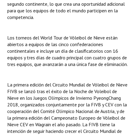
segundo continente, lo que crea una oportunidad adicional
INSTITUCIONAL
para que los equipos de todo el mundo participen en la
competencia.
Antiguos Pobladores
Noticias Destacadas
Los torneos del World Tour de Vóleibol de Nieve están
Registros y Distinciones
abiertos a equipos de las cinco confederaciones
continentales e incluye un día de clasificatorios con 16
Datos Históricos
equipos y tres días de cuadro principal con cuatro grupos de
tres equipos, que avanzarán a una única fase de eliminación.
Premio al Mérito - Registro
Audiencias Públicas - Registro
La primera edición del Circuito Mundial de Vóleibol de Nieve
FIVB se lanzó tras el éxito de la Noche de Voleibol de
Mujeres que Dejaron Huellas - Registro
Nieve en los Juegos Olímpicos de Invierno PyeongChang
Periodistas Decanos - Registro
2018, organizados conjuntamente por la FIVB y CEV con la
cooperación del Comité Olímpico Nacional de Austria, y de
Ciudadano Ilustre - Registro
la primera edición del Campeonato Europeo de Vóleibol de
Nieve CEV en Wagrain el año pasado. La FIVB tiene la
Banca del Vecino - Registro
intención de seguir haciendo crecer el Circuito Mundial de