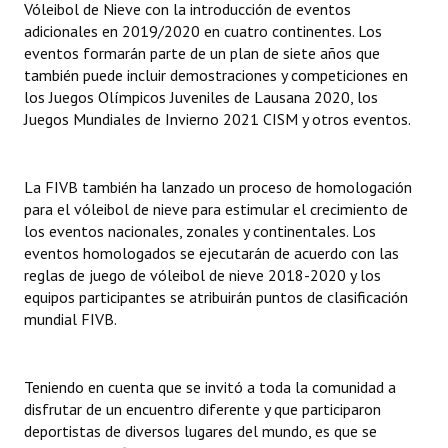
Vóleibol de Nieve con la introducción de eventos
Huéspedes de Honor - Registro
adicionales en 2019/2020 en cuatro continentes. Los
eventos formarán parte de un plan de siete años que
Antiguos Pobladores - Registro
también puede incluir demostraciones y competiciones en
los Juegos Olímpicos Juveniles de Lausana 2020, los
Reconocimientos - Registro
Juegos Mundiales de Invierno 2021 CISM y otros eventos.
Bariloche, Municipio intercultural
Entrega de distinciones
La FIVB también ha lanzado un proceso de homologación
para el vóleibol de nieve para estimular el crecimiento de
REFORMA DE LA CARTA ORGÁNICA
los eventos nacionales, zonales y continentales. Los
eventos homologados se ejecutarán de acuerdo con las
reglas de juego de vóleibol de nieve 2018-2020 y los
equipos participantes se atribuirán puntos de clasificación
mundial FIVB.
Teniendo en cuenta que se invitó a toda la comunidad a
disfrutar de un encuentro diferente y que participaron
deportistas de diversos lugares del mundo, es que se