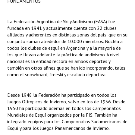
FUNDAMENTOS
Dictámenes Asesoría Letrada
La Federación Argentina de Ski y Andinismo (FASA) fue
Actas de Sesión
fundada en 1941 y actualmente cuenta con 22 clubes
afiliados y adherentes en distintas zonas del país, que en su
Informes de Unidad Coordinadora
conjunto suman alrededor de 10.000 miembros. Nucléa a
todos los clubes de esquí en Argentina y a la mayoría de
Ejecución Presupuestaria
los que llevan adelante la práctica de andinismo. A nivel
nacional es la entidad rectora en ambos deportes y
Actas de Audiencias Públicas
también en otros afines que se han ido incorporando, tales
como el snowboard, freeski y escalada deportiva.
NORMATIVA
Comunicaciones
Desde 1948 la Federación ha participado en todos los
Declaraciones
Juegos Olímpicos de Invierno, salvo en los de 1956. Desde
1950 ha participado además en todos los Campeonatos
Resoluciones
Mundiales de Esquí organizados por la FIS. También ha
integrado equipos para los Campeonatos Sudamericanos de
Resoluciones de Presidencia
Esquí y para los Juegos Panamericanos de Invierno.