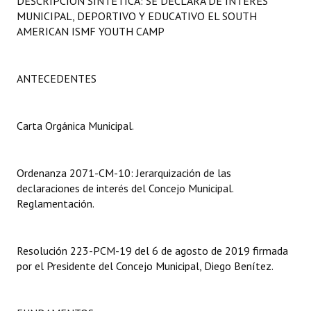
DESCRIPCIÓN SINTÉTICA: SE DECLARA DE INTERÉS
Programas
MUNICIPAL, DEPORTIVO Y EDUCATIVO EL SOUTH
AMERICAN ISMF YOUTH CAMP
LEGISLACIÓN
Constitución Nacional
ANTECEDENTES
Constitución Provincial
Carta Orgánica Municipal.
Carta Orgánica 2007
Reglamento Interno
Ordenanza 2071-CM-10: Jerarquización de las
declaraciones de interés del Concejo Municipal.
Digesto
Reglamentación.
Organigrama
Resolución 223-PCM-19 del 6 de agosto de 2019 firmada
DOCUMENTOS
por el Presidente del Concejo Municipal, Diego Benítez.
Informes de Gestión
Proyectos Presentados