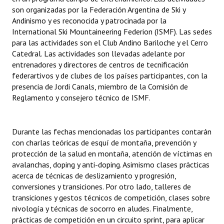
son organizadas por la Federación Argentina de Ski y
Huéspedes de Honor - Registro
Andinismo y es reconocida y patrocinada por la
Antiguos Pobladores - Registro
International Ski Mountaineering Federion (ISMF). Las sedes
para las actividades son el Club Andino Bariloche y el Cerro
Reconocimientos - Registro
Catedral. Las actividades son llevadas adelante por
entrenadores y directores de centros de tecnificación
Bariloche, Municipio intercultural
federartivos y de clubes de los países participantes, con la
presencia de Jordi Canals, miembro de la Comisión de
Entrega de distinciones
Reglamento y consejero técnico de ISMF.
REFORMA DE LA CARTA ORGÁNICA
Durante las fechas mencionadas los participantes contarán
con charlas teóricas de esquí de montaña, prevención y
protección de la salud en montaña, atención de víctimas en
avalanchas, doping y anti-doping. Asimismo clases prácticas
acerca de técnicas de deslizamiento y progresión,
conversiones y transiciones. Por otro lado, talleres de
transiciones y gestos técnicos de competición, clases sobre
nivología y técnicas de socorro en aludes. Finalmente,
prácticas de competición en un circuito sprint, para aplicar