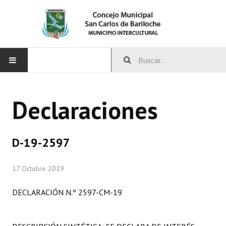
INICIO
Declaraciones
CONCEJO
Bloques Políticos
D-19-2597
Integrantes del Concejo
17 Octubre 2019
Comisiones Permanentes
DECLARACIÓN N.º 2597-CM-19
Comisiones Especiales
Concejales Mandato Cumplido