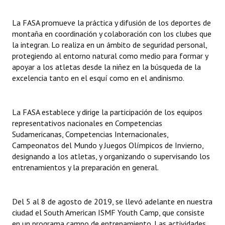
INSTITUCIONAL
La FASA promueve la práctica y difusión de los deportes de
Antiguos Pobladores
montaña en coordinación y colaboración con los clubes que
la integran. Lo realiza en un ámbito de seguridad personal,
Noticias Destacadas
protegiendo al entorno natural como medio para formar y
apoyar a los atletas desde la niñez en la búsqueda de la
Registros y Distinciones
excelencia tanto en el esquí como en el andinismo.
Datos Históricos
La FASA establece y dirige la participación de los equipos
Premio al Mérito - Registro
representativos nacionales en Competencias
Audiencias Públicas - Registro
Sudamericanas, Competencias Internacionales,
Campeonatos del Mundo y Juegos Olímpicos de Invierno,
Mujeres que Dejaron Huellas - Registro
designando a los atletas, y organizando o supervisando los
entrenamientos y la preparación en general.
Periodistas Decanos - Registro
Ciudadano Ilustre - Registro
Del 5 al 8 de agosto de 2019, se llevó adelante en nuestra
ciudad el South American ISMF Youth Camp, que consiste
Banca del Vecino - Registro
en un programa campo de entrenamiento. Las actividades