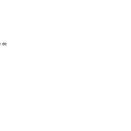
e de
a