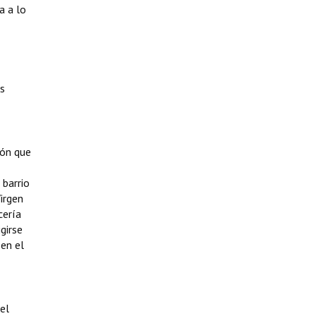
a a lo
es
ión que
 barrio
Virgen
cería
girse
en el
el