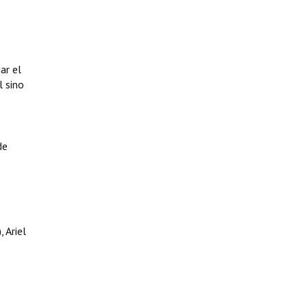
ar el
l sino
de
 Ariel