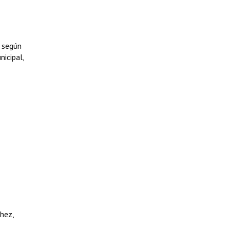
, según
nicipal,
chez,