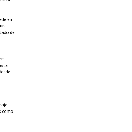
cede en
 un
stado de
or;
asta
 desde
bajo
as como