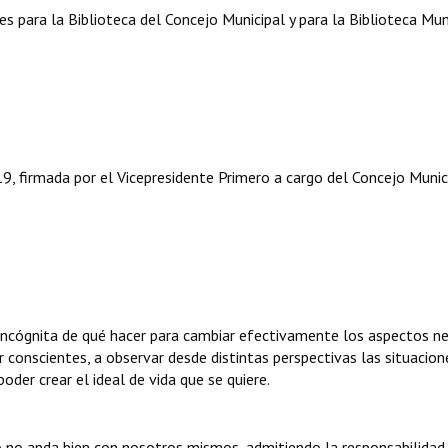
ara la Biblioteca del Concejo Municipal y para la Biblioteca Muni
, firmada por el Vicepresidente Primero a cargo del Concejo Munici
 incógnita de qué hacer para cambiar efectivamente los aspectos n
 conscientes, a observar desde distintas perspectivas las situacione
 poder crear el ideal de vida que se quiere.
o no anda bien con nosotros mismos, admitiendo la responsabilidad 