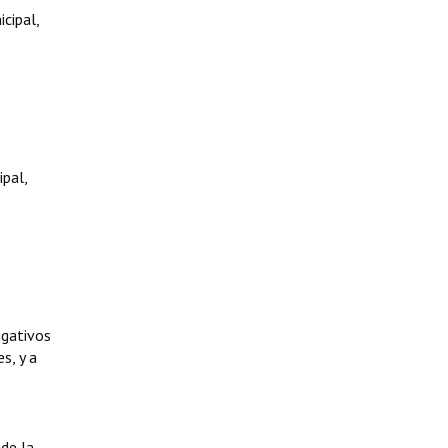
cipal,
pal,
egativos
s, y a
de la