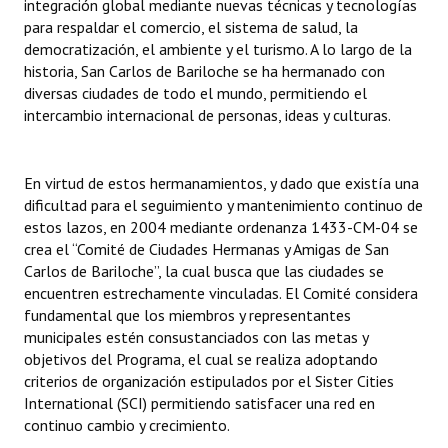
integración global mediante nuevas técnicas y tecnologías
Huéspedes de Honor - Registro
para respaldar el comercio, el sistema de salud, la
democratización, el ambiente y el turismo. A lo largo de la
Antiguos Pobladores - Registro
historia, San Carlos de Bariloche se ha hermanado con
diversas ciudades de todo el mundo, permitiendo el
Reconocimientos - Registro
intercambio internacional de personas, ideas y culturas.
Bariloche, Municipio intercultural
En virtud de estos hermanamientos, y dado que existía una
Entrega de distinciones
dificultad para el seguimiento y mantenimiento continuo de
estos lazos, en 2004 mediante ordenanza 1433-CM-04 se
REFORMA DE LA CARTA ORGÁNICA
crea el “Comité de Ciudades Hermanas y Amigas de San
Carlos de Bariloche”, la cual busca que las ciudades se
encuentren estrechamente vinculadas. El Comité considera
fundamental que los miembros y representantes
municipales estén consustanciados con las metas y
objetivos del Programa, el cual se realiza adoptando
criterios de organización estipulados por el Sister Cities
International (SCI) permitiendo satisfacer una red en
continuo cambio y crecimiento.