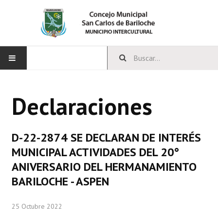
INICIO
Declaraciones
CONCEJO
Bloques Políticos
D-22-2874 SE DECLARAN DE INTERÉS
Integrantes del Concejo
MUNICIPAL ACTIVIDADES DEL 20°
ANIVERSARIO DEL HERMANAMIENTO
Comisiones Permanentes
BARILOCHE - ASPEN
Comisiones Especiales
25 Octubre 2022
Concejales Mandato Cumplido