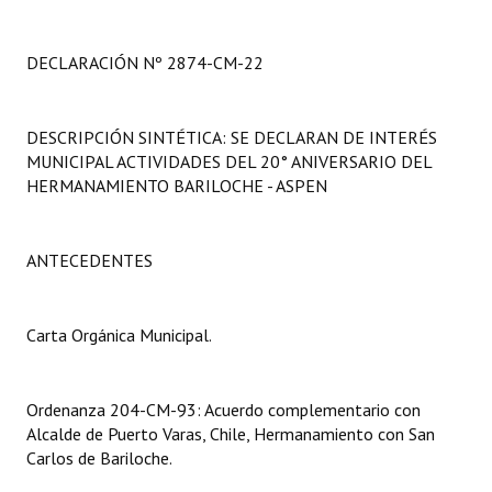
Programas
DECLARACIÓN Nº 2874-CM-22
LEGISLACIÓN
Constitución Nacional
DESCRIPCIÓN SINTÉTICA: SE DECLARAN DE INTERÉS
MUNICIPAL ACTIVIDADES DEL 20° ANIVERSARIO DEL
Constitución Provincial
HERMANAMIENTO BARILOCHE - ASPEN
Carta Orgánica 2007
Reglamento Interno
ANTECEDENTES
Digesto
Carta Orgánica Municipal.
Organigrama
DOCUMENTOS
Ordenanza 204-CM-93: Acuerdo complementario con
Alcalde de Puerto Varas, Chile, Hermanamiento con San
Informes de Gestión
Carlos de Bariloche.
Proyectos Presentados