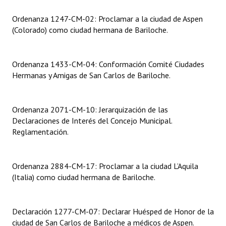
Ordenanza 1247-CM-02: Proclamar a la ciudad de Aspen
Dictámenes Asesoría Letrada
(Colorado) como ciudad hermana de Bariloche.
Actas de Sesión
Informes de Unidad Coordinadora
Ordenanza 1433-CM-04: Conformación Comité Ciudades
Hermanas y Amigas de San Carlos de Bariloche.
Ejecución Presupuestaria
Actas de Audiencias Públicas
Ordenanza 2071-CM-10: Jerarquización de las
Declaraciones de Interés del Concejo Municipal.
NORMATIVA
Reglamentación.
Comunicaciones
Ordenanza 2884-CM-17: Proclamar a la ciudad L’Aquila
Declaraciones
(Italia) como ciudad hermana de Bariloche.
Resoluciones
Resoluciones de Presidencia
Declaración 1277-CM-07: Declarar Huésped de Honor de la
ciudad de San Carlos de Bariloche a médicos de Aspen.