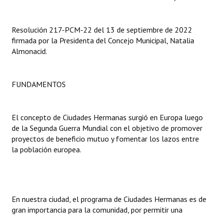
INSTITUCIONAL
Antiguos Pobladores
Resolución 217-PCM-22 del 13 de septiembre de 2022
firmada por la Presidenta del Concejo Municipal, Natalia
Noticias Destacadas
Almonacid.
Registros y Distinciones
FUNDAMENTOS
Datos Históricos
Premio al Mérito - Registro
El concepto de Ciudades Hermanas surgió en Europa luego
de la Segunda Guerra Mundial con el objetivo de promover
Audiencias Públicas - Registro
proyectos de beneficio mutuo y fomentar los lazos entre
Mujeres que Dejaron Huellas - Registro
la población europea.
Periodistas Decanos - Registro
Ciudadano Ilustre - Registro
En nuestra ciudad, el programa de Ciudades Hermanas es de
Banca del Vecino - Registro
gran importancia para la comunidad, por permitir una