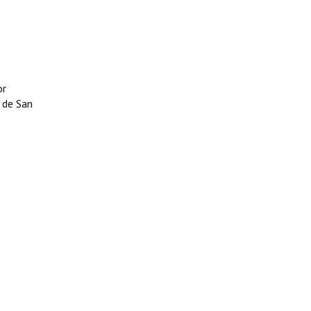
or
 de San