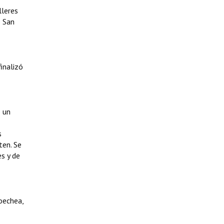
lleres
e San
finalizó
o un
s
ten. Se
s y de
coechea,