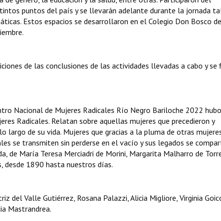
intos puntos del país y se llevarán adelante durante la jornada ta
áticas. Estos espacios se desarrollaron en el Colegio Don Bosco d
iembre.
iciones de las conclusiones de las actividades llevadas a cabo y se 
entro Nacional de Mujeres Radicales Río Negro Bariloche 2022 hub
jeres Radicales. Relatan sobre aquellas mujeres que precedieron y
o largo de su vida. Mujeres que gracias a la pluma de otras mujere
eales se transmiten sin perderse en el vacío y sus legados se compar
, de María Teresa Merciadri de Morini, Margarita Malharro de Torre
s, desde 1890 hasta nuestros días.
z del Valle Gutiérrez, Rosana Palazzi, Alicia Migliore, Virginia Goi
cia Mastrandrea.