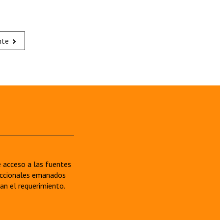
nte
re acceso a las fuentes
sdiccionales emanados
van el requerimiento.