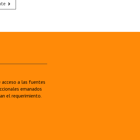
nte
re acceso a las fuentes
sdiccionales emanados
van el requerimiento.