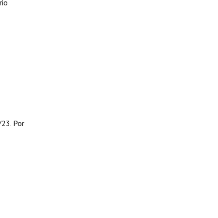
rio
/23. Por