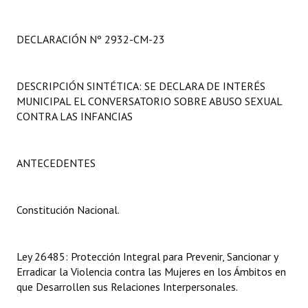
Programas
DECLARACIÓN Nº 2932-CM-23
LEGISLACIÓN
Constitución Nacional
DESCRIPCIÓN SINTÉTICA: SE DECLARA DE INTERÉS
MUNICIPAL EL CONVERSATORIO SOBRE ABUSO SEXUAL
Constitución Provincial
CONTRA LAS INFANCIAS
Carta Orgánica 2007
Reglamento Interno
ANTECEDENTES
Digesto
Constitución Nacional.
Organigrama
DOCUMENTOS
Ley 26485: Protección Integral para Prevenir, Sancionar y
Erradicar la Violencia contra las Mujeres en los Ámbitos en
Informes de Gestión
que Desarrollen sus Relaciones Interpersonales.
Proyectos Presentados