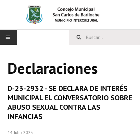
INICIO
Declaraciones
CONCEJO
Bloques Políticos
D-23-2932 - SE DECLARA DE INTERÉS
Integrantes del Concejo
MUNICIPAL EL CONVERSATORIO SOBRE
ABUSO SEXUAL CONTRA LAS
Comisiones Permanentes
INFANCIAS
Comisiones Especiales
14 Julio 2023
Concejales Mandato Cumplido