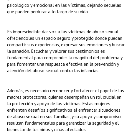
psicológico y emocional en las víctimas, dejando secuelas
Huéspedes de Honor - Registro
que pueden perdurar a lo largo de su vida.
Antiguos Pobladores - Registro
Reconocimientos - Registro
Es imprescindible dar voz a las víctimas de abuso sexual,
ofreciéndoles un espacio seguro y protegido donde puedan
Bariloche, Municipio intercultural
compartir sus experiencias, expresar sus emociones y buscar
la sanación. Escuchar y valorar sus testimonios es
Entrega de distinciones
fundamental para comprender la magnitud del problema y
para fomentar una respuesta efectiva en la prevención y
REFORMA DE LA CARTA ORGÁNICA
atención del abuso sexual contra las infancias.
Además, es necesario reconocer y fortalecer el papel de las
madres protectoras, quienes desempeñan un rol crucial en
la protección y apoyo de las víctimas. Estas mujeres
enfrentan desafíos significativos al enfrentar situaciones
de abuso sexual en sus familias, y su apoyo y compromiso
resultan fundamentales para garantizar la seguridad y el
bienestar de los niños y niñas afectados.