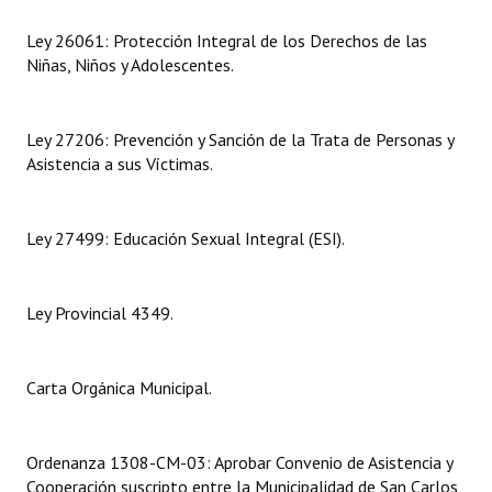
Ley 26061: Protección Integral de los Derechos de las
Dictámenes Asesoría Letrada
Niñas, Niños y Adolescentes.
Actas de Sesión
Informes de Unidad Coordinadora
Ley 27206: Prevención y Sanción de la Trata de Personas y
Asistencia a sus Víctimas.
Ejecución Presupuestaria
Actas de Audiencias Públicas
Ley 27499: Educación Sexual Integral (ESI).
NORMATIVA
Ley Provincial 4349.
Comunicaciones
Declaraciones
Carta Orgánica Municipal.
Resoluciones
Resoluciones de Presidencia
Ordenanza 1308-CM-03: Aprobar Convenio de Asistencia y
Cooperación suscripto entre la Municipalidad de San Carlos