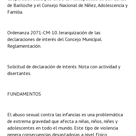
INSTITUCIONAL
de Bariloche y el Consejo Nacional de Niñez, Adolescencia y
Familia.
Antiguos Pobladores
Noticias Destacadas
Ordenanza 2071-CM-10. Jerarquización de las
declaraciones de interés del Concejo Municipal.
Registros y Distinciones
Reglamentación.
Datos Históricos
Solicitud de declaración de interés. Nota con actividad y
Premio al Mérito - Registro
disertantes.
Audiencias Públicas - Registro
Mujeres que Dejaron Huellas - Registro
FUNDAMENTOS
Periodistas Decanos - Registro
El abuso sexual contra las infancias es una problemática
Ciudadano Ilustre - Registro
de extrema gravedad que afecta a niñas, niños, niñes y
adolescentes en todo el mundo. Este tipo de violencia
Banca del Vecino - Registro
genera consecuencias devastadoras a nivel físico,