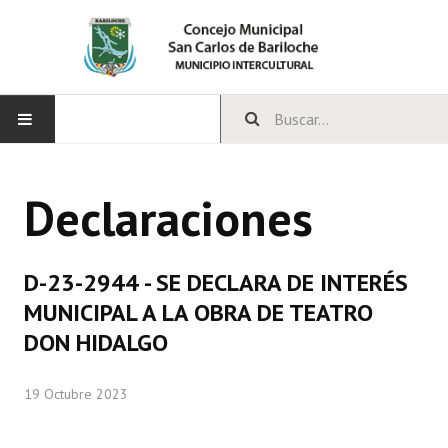
INICIO
Declaraciones
CONCEJO
Bloques Políticos
D-23-2944 - SE DECLARA DE INTERÉS
Integrantes del Concejo
MUNICIPAL A LA OBRA DE TEATRO
DON HIDALGO
Comisiones Permanentes
Comisiones Especiales
19 Octubre 2023
Concejales Mandato Cumplido