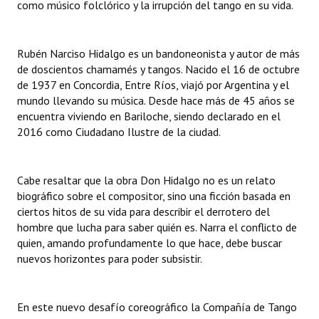
como músico folclórico y la irrupción del tango en su vida.
INSTITUCIONAL
Antiguos Pobladores
Rubén Narciso Hidalgo es un bandoneonista y autor de más
de doscientos chamamés y tangos. Nacido el 16 de octubre
Noticias Destacadas
de 1937 en Concordia, Entre Ríos, viajó por Argentina y el
mundo llevando su música. Desde hace más de 45 años se
Registros y Distinciones
encuentra viviendo en Bariloche, siendo declarado en el
Datos Históricos
2016 como Ciudadano Ilustre de la ciudad.
Premio al Mérito - Registro
Cabe resaltar que la obra Don Hidalgo no es un relato
Audiencias Públicas - Registro
biográfico sobre el compositor, sino una ficción basada en
ciertos hitos de su vida para describir el derrotero del
Mujeres que Dejaron Huellas - Registro
hombre que lucha para saber quién es. Narra el conflicto de
quien, amando profundamente lo que hace, debe buscar
Periodistas Decanos - Registro
nuevos horizontes para poder subsistir.
Ciudadano Ilustre - Registro
Banca del Vecino - Registro
En este nuevo desafío coreográfico la Compañía de Tango