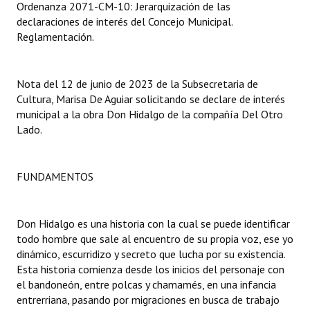
Ordenanza 2071-CM-10: Jerarquización de las
declaraciones de interés del Concejo Municipal.
Dictámenes Asesoría Letrada
Reglamentación.
Actas de Sesión
Nota del 12 de junio de 2023 de la Subsecretaria de
Informes de Unidad Coordinadora
Cultura, Marisa De Aguiar solicitando se declare de interés
Ejecución Presupuestaria
municipal a la obra Don Hidalgo de la compañía Del Otro
Lado.
Actas de Audiencias Públicas
NORMATIVA
FUNDAMENTOS
Comunicaciones
Don Hidalgo es una historia con la cual se puede identificar
Declaraciones
todo hombre que sale al encuentro de su propia voz, ese yo
dinámico, escurridizo y secreto que lucha por su existencia.
Resoluciones
Esta historia comienza desde los inicios del personaje con
el bandoneón, entre polcas y chamamés, en una infancia
Resoluciones de Presidencia
entrerriana, pasando por migraciones en busca de trabajo