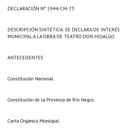
Programas
DECLARACIÓN Nº 2944-CM-23
LEGISLACIÓN
DESCRIPCIÓN SINTÉTICA: SE DECLARA DE INTERÉS
Constitución Nacional
MUNICIPAL A LA OBRA DE TEATRO DON HIDALGO
Constitución Provincial
ANTECEDENTES
Carta Orgánica 2007
Reglamento Interno
Constitución Nacional.
Digesto
Organigrama
Constitución de la Provincia de Río Negro.
DOCUMENTOS
Carta Orgánica Municipal.
Informes de Gestión
Proyectos Presentados