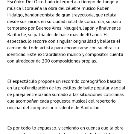
Escénico Del Otro Lado interpreta a tiempo de tango y
Huéspedes de Honor - Registro
música litoraleña la obra del célebre músico Rubén
Hidalgo, bandoneonista de gran trayectoria, que relata
Antiguos Pobladores - Registro
desde sus inicios en su ciudad natal de Concordia, su paso
temprano por Buenos Aires, Neuquén, Japón y finalmente
Reconocimientos - Registro
Bariloche, su patria desde hace más de 40 años. El
espectáculo recorre con singular originalidad y belleza el
Bariloche, Municipio intercultural
camino de todo artista para encontrarse con su obra, su
identidad. Este extraordinario músico y compositor cuenta
Entrega de distinciones
con alrededor de 200 composiciones propias.
REFORMA DE LA CARTA ORGÁNICA
El espectáculo propone un recorrido coreográfico basado
en la profundización de los estilos de baile popular y social
de pareja entrelazada sumado a las situaciones cotidianas
que acompañan cada propuesta musical del repertorio
original del compositor residente de Bariloche.
Es por todo lo expuesto, y teniendo en cuenta que la obra