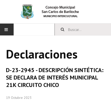
INICIO
Declaraciones
CONCEJO
Bloques Políticos
D-23-2945 - DESCRIPCIÓN SINTÉTICA:
Integrantes del Concejo
SE DECLARA DE INTERÉS MUNICIPAL
21K CIRCUITO CHICO
Comisiones Permanentes
Comisiones Especiales
19 Octubre 2023
Concejales Mandato Cumplido