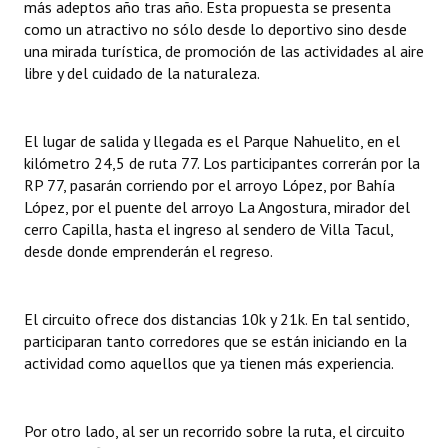
más adeptos año tras año. Esta propuesta se presenta
INSTITUCIONAL
como un atractivo no sólo desde lo deportivo sino desde
una mirada turística, de promoción de las actividades al aire
Antiguos Pobladores
libre y del cuidado de la naturaleza.
Noticias Destacadas
El lugar de salida y llegada es el Parque Nahuelito, en el
Registros y Distinciones
kilómetro 24,5 de ruta 77. Los participantes correrán por la
Datos Históricos
RP 77, pasarán corriendo por el arroyo López, por Bahía
López, por el puente del arroyo La Angostura, mirador del
Premio al Mérito - Registro
cerro Capilla, hasta el ingreso al sendero de Villa Tacul,
desde donde emprenderán el regreso.
Audiencias Públicas - Registro
Mujeres que Dejaron Huellas - Registro
El circuito ofrece dos distancias 10k y 21k. En tal sentido,
participaran tanto corredores que se están iniciando en la
Periodistas Decanos - Registro
actividad como aquellos que ya tienen más experiencia.
Ciudadano Ilustre - Registro
Banca del Vecino - Registro
Por otro lado, al ser un recorrido sobre la ruta, el circuito