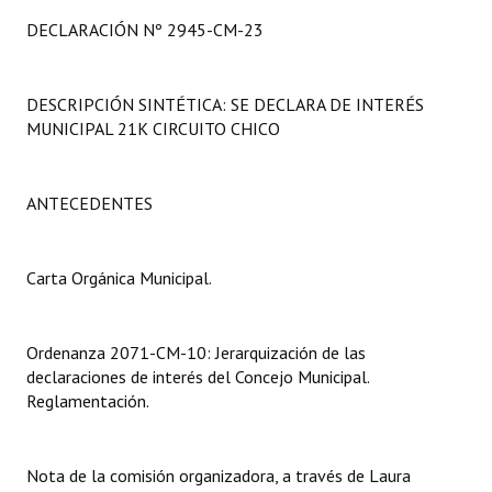
Programas
DECLARACIÓN Nº 2945-CM-23
LEGISLACIÓN
DESCRIPCIÓN SINTÉTICA: SE DECLARA DE INTERÉS
Constitución Nacional
MUNICIPAL 21K CIRCUITO CHICO
Constitución Provincial
ANTECEDENTES
Carta Orgánica 2007
Reglamento Interno
Carta Orgánica Municipal.
Digesto
Organigrama
Ordenanza 2071-CM-10: Jerarquización de las
declaraciones de interés del Concejo Municipal.
DOCUMENTOS
Reglamentación.
Informes de Gestión
Nota de la comisión organizadora, a través de Laura
Proyectos Presentados