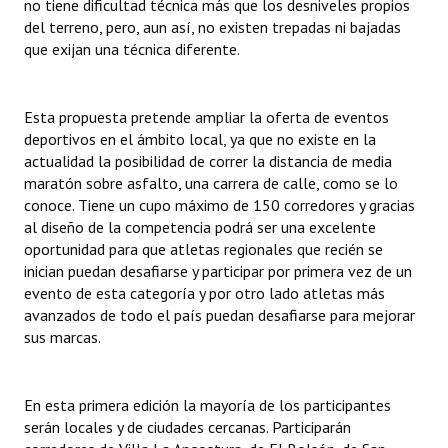
no tiene dificultad técnica más que los desniveles propios
Huéspedes de Honor - Registro
del terreno, pero, aun así, no existen trepadas ni bajadas
que exijan una técnica diferente.
Antiguos Pobladores - Registro
Reconocimientos - Registro
Esta propuesta pretende ampliar la oferta de eventos
deportivos en el ámbito local, ya que no existe en la
Bariloche, Municipio intercultural
actualidad la posibilidad de correr la distancia de media
maratón sobre asfalto, una carrera de calle, como se lo
Entrega de distinciones
conoce. Tiene un cupo máximo de 150 corredores y gracias
al diseño de la competencia podrá ser una excelente
REFORMA DE LA CARTA ORGÁNICA
oportunidad para que atletas regionales que recién se
inician puedan desafiarse y participar por primera vez de un
evento de esta categoría y por otro lado atletas más
avanzados de todo el país puedan desafiarse para mejorar
sus marcas.
En esta primera edición la mayoría de los participantes
serán locales y de ciudades cercanas. Participarán