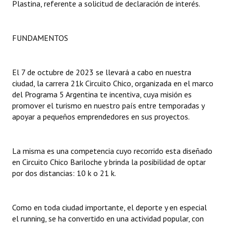
Plastina, referente a solicitud de declaración de interés.
Dictámenes Asesoría Letrada
FUNDAMENTOS
Actas de Sesión
Informes de Unidad Coordinadora
El 7 de octubre de 2023 se llevará a cabo en nuestra
Ejecución Presupuestaria
ciudad, la carrera 21k Circuito Chico, organizada en el marco
del Programa 5 Argentina te incentiva, cuya misión es
Actas de Audiencias Públicas
promover el turismo en nuestro país entre temporadas y
apoyar a pequeños emprendedores en sus proyectos.
NORMATIVA
Comunicaciones
La misma es una competencia cuyo recorrido esta diseñado
en Circuito Chico Bariloche y brinda la posibilidad de optar
Declaraciones
por dos distancias: 10 k o 21 k.
Resoluciones
Como en toda ciudad importante, el deporte y en especial
Resoluciones de Presidencia
el running, se ha convertido en una actividad popular, con