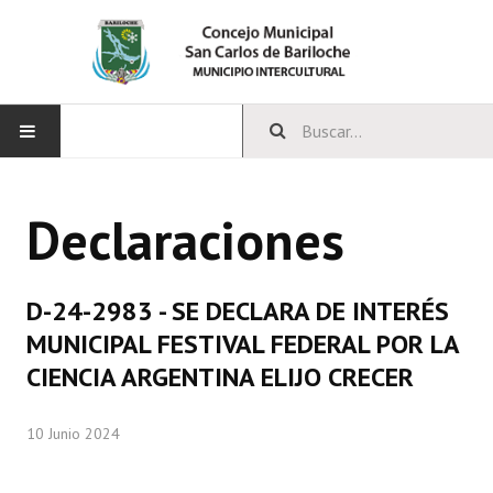
INICIO
Declaraciones
CONCEJO
Bloques Políticos
D-24-2983 - SE DECLARA DE INTERÉS
Integrantes del Concejo
MUNICIPAL FESTIVAL FEDERAL POR LA
CIENCIA ARGENTINA ELIJO CRECER
Comisiones Permanentes
Comisiones Especiales
10 Junio 2024
Concejales Mandato Cumplido