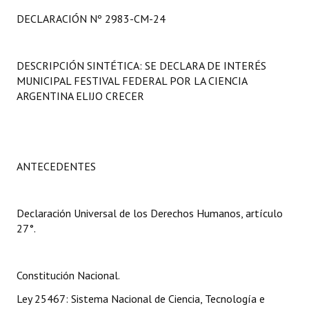
Programas
DECLARACIÓN Nº 2983-CM-24
LEGISLACIÓN
DESCRIPCIÓN SINTÉTICA: SE DECLARA DE INTERÉS
Constitución Nacional
MUNICIPAL FESTIVAL FEDERAL POR LA CIENCIA
ARGENTINA ELIJO CRECER
Constitución Provincial
Carta Orgánica 2007
Reglamento Interno
ANTECEDENTES
Digesto
Declaración Universal de los Derechos Humanos, artículo
Organigrama
27°.
DOCUMENTOS
Constitución Nacional.
Informes de Gestión
Ley 25467: Sistema Nacional de Ciencia, Tecnología e
Proyectos Presentados