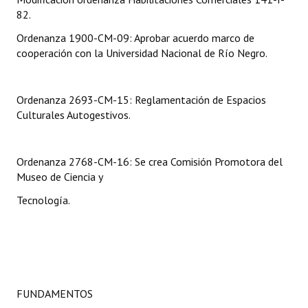
INSTITUCIONAL
82.
Ordenanza 1900-CM-09: Aprobar acuerdo marco de
Antiguos Pobladores
cooperación con la Universidad Nacional de Río Negro.
Noticias Destacadas
Registros y Distinciones
Ordenanza 2693-CM-15: Reglamentación de Espacios
Culturales Autogestivos.
Datos Históricos
Premio al Mérito - Registro
Ordenanza 2768-CM-16: Se crea Comisión Promotora del
Museo de Ciencia y
Audiencias Públicas - Registro
Tecnología.
Mujeres que Dejaron Huellas - Registro
Periodistas Decanos - Registro
Ciudadano Ilustre - Registro
FUNDAMENTOS
Banca del Vecino - Registro