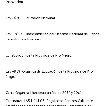
Innovación.
Dictámenes Asesoría Letrada
Ley 26206: Educación Nacional.
Actas de Sesión
Informes de Unidad Coordinadora
Ley 27614: Financiamiento del Sistema Nacional de Ciencia,
Ejecución Presupuestaria
Tecnología e Innovación.
Actas de Audiencias Públicas
Constitución de la Provincia de Río Negro.
NORMATIVA
Comunicaciones
Ley 4819: Orgánica de Educación de la Provincia de Río
Negro.
Declaraciones
Resoluciones
Carta Orgánica Municipal: artículos 205° y 206°.
Resoluciones de Presidencia
Ordenanza 1654-CM-06: Regulación Centros Culturales.
Modificación ordenanza Habilitaciones Comerciales 141-I-