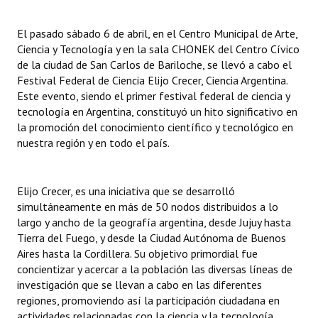
Huéspedes de Honor - Registro
El pasado sábado 6 de abril, en el Centro Municipal de Arte,
Antiguos Pobladores - Registro
Ciencia y Tecnología y en la sala CHONEK del Centro Cívico
de la ciudad de San Carlos de Bariloche, se llevó a cabo el
Reconocimientos - Registro
Festival Federal de Ciencia Elijo Crecer, Ciencia Argentina.
Este evento, siendo el primer festival federal de ciencia y
Bariloche, Municipio intercultural
tecnología en Argentina, constituyó un hito significativo en
la promoción del conocimiento científico y tecnológico en
Entrega de distinciones
nuestra región y en todo el país.
REFORMA DE LA CARTA ORGÁNICA
Elijo Crecer, es una iniciativa que se desarrolló
simultáneamente en más de 50 nodos distribuidos a lo
largo y ancho de la geografía argentina, desde Jujuy hasta
Tierra del Fuego, y desde la Ciudad Autónoma de Buenos
Aires hasta la Cordillera. Su objetivo primordial fue
concientizar y acercar a la población las diversas líneas de
investigación que se llevan a cabo en las diferentes
regiones, promoviendo así la participación ciudadana en
actividades relacionadas con la ciencia y la tecnología.